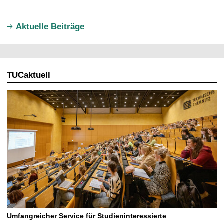
t
u
Aktuelle Beiträge
e
l
l
TUCaktuell
e
S
e
i
t
e
Umfangreicher Service für Studieninteressierte