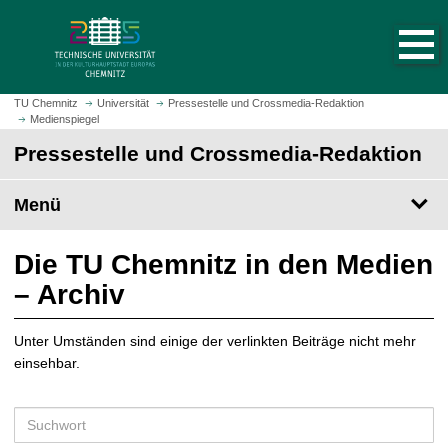
S
S
t
p
a
r
r
i
t
n
TU Chemnitz
Universität
Pressestelle und Crossmedia-Redaktion
s
Medienspiegel
g
e
e
Pressestelle und Crossmedia-Redaktion
i
z
t
u
Menü
e
m
a
H
u
a
Die TU Chemnitz in den Medien
f
u
– Archiv
r
p
u
t
f
Unter Umständen sind einige der verlinkten Beiträge nicht mehr
i
e
einsehbar.
n
n
h
a
S
l
u