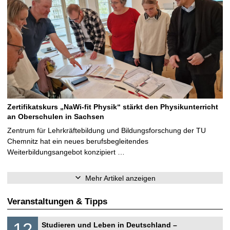
Zertifikatskurs „NaWi-fit Physik“ stärkt den Physikunterricht
an Oberschulen in Sachsen
Zentrum für Lehrkräftebildung und Bildungsforschung der TU
Chemnitz hat ein neues berufsbegleitendes
Weiterbildungsangebot konzipiert …
Mehr Artikel anzeigen
Veranstaltungen & Tipps
S
1
12
Studieren und Leben in Deutschland –
o