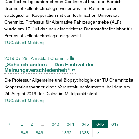
Das Technologieunternehmen Continental baut den Bereich
Brennstoffzellentechnologie weiter aus. Im Rahmen einer
strategischen Kooperation mit der Technischen Universität
Chemnitz, Professur für Alternative Fahrzeugantriebe (ALF),
wurde am 17. Juli das neu eingerichtete Brennstoffzellenlabor für
Brennstoffzellentechnologie eingeweiht.
TUCaktuell-Meldung
2019-07-26
|
Amtsblatt Chemnitz
„Sehe ich anders ... Das Festival der
Meinungsverschiedenheit“
Die Professur Allgemeine und Biopsychologie der TU Chemnitz ist
Kooperationspartner eines Veranstaltungsformates, bei dem am
24. August 2019 der Dialog im Mittelpunkt steht.
TUCaktuell-Meldung
1
2
...
843
844
845
846
847
A
848
849
...
1332
1333
k