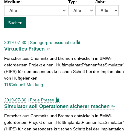
Medium:
Typ:
Jahr:
t
c
h
e
Suchen
n
a
c
2019-07-30
|
Springerprofessional.de
h
Virtuelles Fräsen
:
Forscher aus Chemnitz und Bremen entwickeln in BMWi-
gefördertem Projekt einen „HüftImplantatPfannenfräsSimulator“
(HIPS) für den besonders kritischen Schritt bei der Implantation
von Hüftgelenken.
TUCaktuell-Meldung
2019-07-30
|
Freie Presse
Simulator soll Operationen sicherer machen
Forscher aus Chemnitz und Bremen entwickeln in BMWi-
gefördertem Projekt einen „HüftImplantatPfannenfräsSimulator“
(HIPS) für den besonders kritischen Schritt bei der Implantation