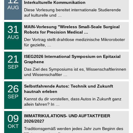
2
Interkulturelle Kommunikation
n
.
AUG
s
0
Diese Vorlesung bereitet internationale Studierende
t
8
auf kulturelle und …
i
.
g
2
T
e
3
31
MAIN-Vorlesung "Wireless Small-Scale Surgical
0
U
1
2
Robots for Precision Medical …
C
.
6
AUG
h
0
Der Vortrag stellt drahtlose medizinische Mikroroboter
e
8
für gezielte, …
m
.
n
2
T
i
2
21
ISEG2026 International Symposium on Epitaxial
0
U
t
1
2
Graphene
C
z
.
6
SEP
h
0
Das Ziel des Symposiums ist es, Wissenschaftlerinnen
e
9
und Wissenschaftler …
m
.
n
2
T
i
2
26
Selbstfahrende Autos: Technik und Zukunft
0
U
t
6
2
hautnah erleben
C
z
.
6
SEP
h
0
Kannst du dir vorstellen, dass Autos in Zukunft ganz
e
9
allein fahren? In …
m
.
n
2
T
i
0
09
IMMATRIKULATIONS- UND AUFTAKTFEIER
0
U
t
9
2
2026/2027
C
z
.
6
OKT
h
1
Traditionsgemäß werden jedes Jahr zum Beginn des
e
0