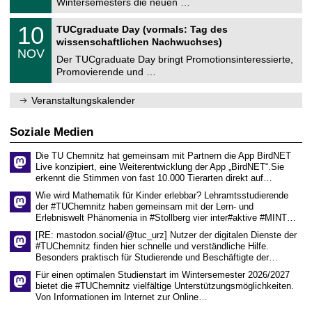
Wintersemesters die neuen …
m
.
n
2
Z
i
1
10
TUCgraduate Day (vormals: Tag des
0
e
t
0
2
wissenschaftlichen Nachwuchses)
n
z
.
6
NOV
t
1
Der TUCgraduate Day bringt Promotionsinteressierte,
r
1
Promovierende und …
u
.
m
2
f
0
Veranstaltungskalender
ü
2
r
6
d
Soziale Medien
e
n
Die TU Chemnitz hat gemeinsam mit Partnern die App BirdNET
w
Live konzipiert, eine Weiterentwicklung der App „BirdNET“.Sie
i
erkennt die Stimmen von fast 10.000 Tierarten direkt auf…
s
s
Wie wird Mathematik für Kinder erlebbar? Lehramtsstudierende
e
der #TUChemnitz haben gemeinsam mit der Lern- und
n
Erlebniswelt Phänomenia in #Stollberg vier inter#aktive #MINT…
s
c
[RE: mastodon.social/@tuc_urz] Nutzer der digitalen Dienste der
h
#TUChemnitz finden hier schnelle und verständliche Hilfe.
a
Besonders praktisch für Studierende und Beschäftigte der…
f
t
Für einen optimalen Studienstart im Wintersemester 2026/2027
l
bietet die #TUChemnitz vielfältige Unterstützungsmöglichkeiten.
i
Von Informationen im Internet zur Online…
c