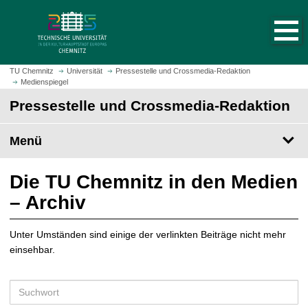
S
S
t
p
a
r
r
i
t
n
TU Chemnitz
Universität
Pressestelle und Crossmedia-Redaktion
s
Medienspiegel
g
e
e
Pressestelle und Crossmedia-Redaktion
i
z
t
u
Menü
e
m
a
H
u
a
Die TU Chemnitz in den Medien
f
u
– Archiv
r
p
u
t
f
Unter Umständen sind einige der verlinkten Beiträge nicht mehr
i
e
einsehbar.
n
n
h
a
S
l
u