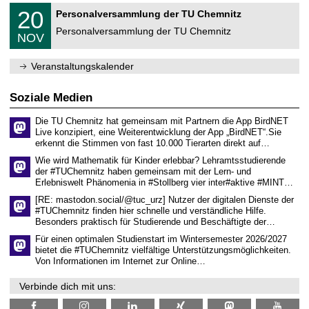
m
2
T
f
2
20
Personalversammlung der TU Chemnitz
0
U
ü
0
2
C
r
Personalversammlung der TU Chemnitz
.
6
NOV
h
d
1
e
e
1
m
n
.
Veranstaltungskalender
n
w
2
i
i
0
t
s
2
Soziale Medien
z
s
6
e
Die TU Chemnitz hat gemeinsam mit Partnern die App BirdNET
n
Live konzipiert, eine Weiterentwicklung der App „BirdNET“.Sie
s
erkennt die Stimmen von fast 10.000 Tierarten direkt auf…
c
h
Wie wird Mathematik für Kinder erlebbar? Lehramtsstudierende
a
der #TUChemnitz haben gemeinsam mit der Lern- und
f
Erlebniswelt Phänomenia in #Stollberg vier inter#aktive #MINT…
t
l
[RE: mastodon.social/@tuc_urz] Nutzer der digitalen Dienste der
i
#TUChemnitz finden hier schnelle und verständliche Hilfe.
c
Besonders praktisch für Studierende und Beschäftigte der…
h
e
Für einen optimalen Studienstart im Wintersemester 2026/2027
n
bietet die #TUChemnitz vielfältige Unterstützungsmöglichkeiten.
N
Von Informationen im Internet zur Online…
a
c
Verbinde dich mit uns:
h
w