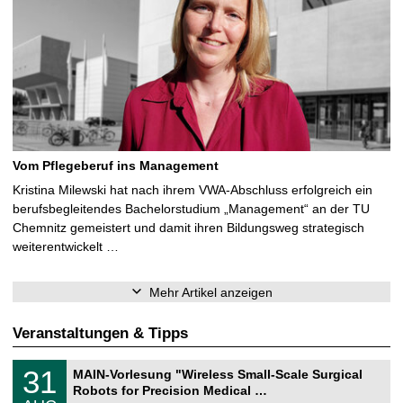
Vom Pflegeberuf ins Management
Kristina Milewski hat nach ihrem VWA-Abschluss erfolgreich ein
berufsbegleitendes Bachelorstudium „Management“ an der TU
Chemnitz gemeistert und damit ihren Bildungsweg strategisch
weiterentwickelt …
Mehr Artikel anzeigen
Veranstaltungen & Tipps
T
3
31
MAIN-Vorlesung "Wireless Small-Scale Surgical
U
1
Robots for Precision Medical …
C
.