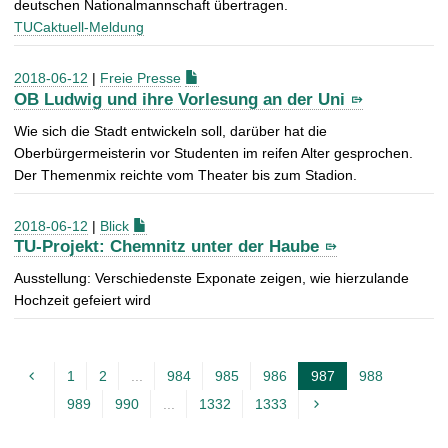
deutschen Nationalmannschaft übertragen.
TUCaktuell-Meldung
2018-06-12
|
Freie Presse
OB Ludwig und ihre Vorlesung an der Uni
Wie sich die Stadt entwickeln soll, darüber hat die
Oberbürgermeisterin vor Studenten im reifen Alter gesprochen.
Der Themenmix reichte vom Theater bis zum Stadion.
2018-06-12
|
Blick
TU-Projekt: Chemnitz unter der Haube
Ausstellung: Verschiedenste Exponate zeigen, wie hierzulande
Hochzeit gefeiert wird
1
2
...
984
985
986
987
988
A
989
990
...
1332
1333
k
t