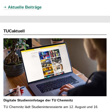
u
Aktuelle Beiträge
e
l
l
TUCaktuell
e
S
e
i
t
e
Digitale Studieninfotage der TU Chemnitz
TU Chemnitz lädt Studieninteressierte am 12. August und 16.