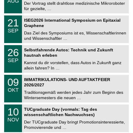
AUG
h
0
Der Vortrag stellt drahtlose medizinische Mikroroboter
e
8
für gezielte, …
m
.
n
2
T
i
2
21
ISEG2026 International Symposium on Epitaxial
0
U
t
1
2
Graphene
C
z
.
6
SEP
h
0
Das Ziel des Symposiums ist es, Wissenschaftlerinnen
e
9
und Wissenschaftler …
m
.
n
2
T
i
2
26
Selbstfahrende Autos: Technik und Zukunft
0
U
t
6
2
hautnah erleben
C
z
.
6
SEP
h
0
Kannst du dir vorstellen, dass Autos in Zukunft ganz
e
9
allein fahren? In …
m
.
n
2
T
i
0
09
IMMATRIKULATIONS- UND AUFTAKTFEIER
0
U
t
9
2
2026/2027
C
z
.
6
OKT
h
1
Traditionsgemäß werden jedes Jahr zum Beginn des
e
0
Wintersemesters die neuen …
m
.
n
2
Z
i
1
10
TUCgraduate Day (vormals: Tag des
0
e
t
0
2
wissenschaftlichen Nachwuchses)
n
z
.
6
NOV
t
1
Der TUCgraduate Day bringt Promotionsinteressierte,
r
1
Promovierende und …
u
.