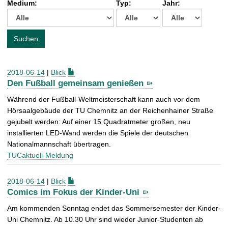
Medium:
Typ:
Jahr:
t
c
h
e
Suchen
n
a
c
2018-06-14
|
Blick
h
Den Fußball gemeinsam genießen
:
Während der Fußball-Weltmeisterschaft kann auch vor dem
Hörsaalgebäude der TU Chemnitz an der Reichenhainer Straße
gejubelt werden: Auf einer 15 Quadratmeter großen, neu
installierten LED-Wand werden die Spiele der deutschen
Nationalmannschaft übertragen.
TUCaktuell-Meldung
2018-06-14
|
Blick
Comics im Fokus der Kinder-Uni
Am kommenden Sonntag endet das Sommersemester der Kinder-
Uni Chemnitz. Ab 10.30 Uhr sind wieder Junior-Studenten ab