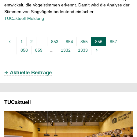
entwickelt, die Vogelstimmen erkennt. Damit wird die Analyse der
Stimmen von Singvögeln bedeutend einfacher.
TUCaktuell-Meldung
1
2
...
853
854
855
856
857
A
858
859
...
1332
1333
k
t
u
Aktuelle Beiträge
e
l
l
TUCaktuell
e
S
e
i
t