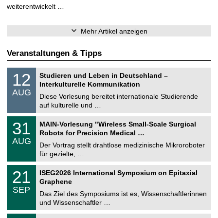
weiterentwickelt …
Mehr Artikel anzeigen
Veranstaltungen & Tipps
S
1
12
Studieren und Leben in Deutschland –
o
2
Interkulturelle Kommunikation
n
.
AUG
s
0
Diese Vorlesung bereitet internationale Studierende
t
8
auf kulturelle und …
i
.
g
2
T
e
3
31
MAIN-Vorlesung "Wireless Small-Scale Surgical
0
U
1
2
Robots for Precision Medical …
C
.
6
AUG
h
0
Der Vortrag stellt drahtlose medizinische Mikroroboter
e
8
für gezielte, …
m
.
n
2
T
i
2
21
ISEG2026 International Symposium on Epitaxial
0
U
t
1
2
Graphene
C
z
.
6
SEP
h
0
Das Ziel des Symposiums ist es, Wissenschaftlerinnen
e
9
und Wissenschaftler …
m
.
n
2
T