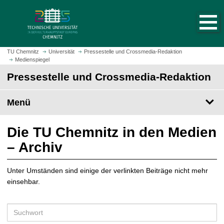
S
S
t
p
a
r
r
i
t
n
TU Chemnitz
Universität
Pressestelle und Crossmedia-Redaktion
s
Medienspiegel
g
e
e
Pressestelle und Crossmedia-Redaktion
i
z
t
u
Menü
e
m
a
H
u
a
Die TU Chemnitz in den Medien
f
u
– Archiv
r
p
u
t
f
Unter Umständen sind einige der verlinkten Beiträge nicht mehr
i
e
einsehbar.
n
n
h
a
S
l
u