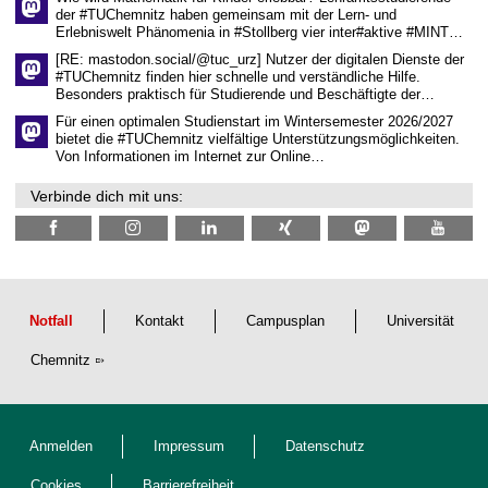
e
der #TUChemnitz haben gemeinsam mit der Lern- und
n
Erlebniswelt Phänomenia in #Stollberg vier inter#aktive #MINT…
s
c
[RE: mastodon.social/@tuc_urz] Nutzer der digitalen Dienste der
h
#TUChemnitz finden hier schnelle und verständliche Hilfe.
a
Besonders praktisch für Studierende und Beschäftigte der…
f
t
Für einen optimalen Studienstart im Wintersemester 2026/2027
l
bietet die #TUChemnitz vielfältige Unterstützungsmöglichkeiten.
i
Von Informationen im Internet zur Online…
c
h
Verbinde dich mit uns:
e
n
N
a
c
h
w
u
Notfall
Kontakt
Campusplan
Universität
c
h
Chemnitz
s
Anmelden
Impressum
Datenschutz
Cookies
Barrierefreiheit