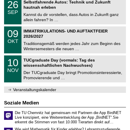
i
2
26
Selbstfahrende Autos: Technik und Zukunft
0
U
t
6
2
hautnah erleben
C
z
.
6
SEP
h
0
Kannst du dir vorstellen, dass Autos in Zukunft ganz
e
9
allein fahren? In …
m
.
n
2
T
i
0
09
IMMATRIKULATIONS- UND AUFTAKTFEIER
0
U
t
9
2
2026/2027
C
z
.
6
OKT
h
1
Traditionsgemäß werden jedes Jahr zum Beginn des
e
0
Wintersemesters die neuen …
m
.
n
2
Z
i
1
10
TUCgraduate Day (vormals: Tag des
0
e
t
0
2
wissenschaftlichen Nachwuchses)
n
z
.
6
NOV
t
1
Der TUCgraduate Day bringt Promotionsinteressierte,
r
1
Promovierende und …
u
.
m
2
f
0
Veranstaltungskalender
ü
2
r
6
d
Soziale Medien
e
n
Die TU Chemnitz hat gemeinsam mit Partnern die App BirdNET
w
Live konzipiert, eine Weiterentwicklung der App „BirdNET“.Sie
i
erkennt die Stimmen von fast 10.000 Tierarten direkt auf…
s
s
Wie wird Mathematik für Kinder erlebbar? Lehramtsstudierende