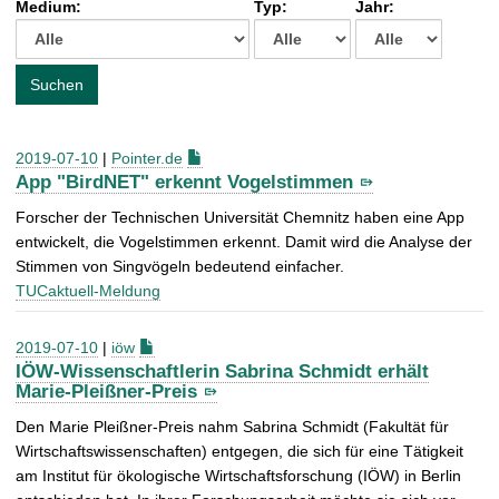
Medium:
Typ:
Jahr:
t
c
h
e
Suchen
n
a
c
2019-07-10
|
Pointer.de
h
App "BirdNET" erkennt Vogelstimmen
:
Forscher der Technischen Universität Chemnitz haben eine App
entwickelt, die Vogelstimmen erkennt. Damit wird die Analyse der
Stimmen von Singvögeln bedeutend einfacher.
TUCaktuell-Meldung
2019-07-10
|
iöw
IÖW-Wissenschaftlerin Sabrina Schmidt erhält
Marie-Pleißner-Preis
Den Marie Pleißner-Preis nahm Sabrina Schmidt (Fakultät für
Wirtschaftswissenschaften) entgegen, die sich für eine Tätigkeit
am Institut für ökologische Wirtschaftsforschung (IÖW) in Berlin