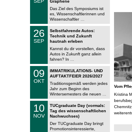
SEP
h
Graphene
0
e
9
Das Ziel des Symposiums ist
m
.
es, Wissenschaftlerinnen und
n
2
i
Wissenschaftler …
0
t
2
z
T
6
2
26
Selbstfahrende Autos:
U
6
Technik und Zukunft
C
.
SEP
h
hautnah erleben
0
e
9
Kannst du dir vorstellen, dass
m
.
Autos in Zukunft ganz allein
n
2
i
fahren? In …
0
t
2
z
T
6
0
09
IMMATRIKULATIONS- UND
U
9
AUFTAKTFEIER 2026/2027
C
.
OKT
h
1
Traditionsgemäß werden jedes
e
Vom Pfl
0
Jahr zum Beginn des
m
.
Wintersemesters die neuen …
n
Kristina 
2
i
berufsbe
0
Z
t
1
10
2
TUCgraduate Day (vormals:
Chemnitz 
e
z
0
6
Tag des wissenschaftlichen
n
weiterent
.
NOV
t
Nachwuchses)
1
r
1
Der TUCgraduate Day bringt
u
.
Promotionsinteressierte,
m
2