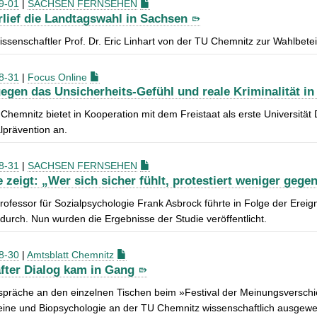
9-01
|
SACHSEN FERNSEHEN
rlief die Landtagswahl in Sachsen
wissenschaftler Prof. Dr. Eric Linhart von der TU Chemnitz zur Wahlbe
8-31
|
Focus Online
egen das Unsicherheits-Gefühl und reale Kriminalität in
Chemnitz bietet in Kooperation mit dem Freistaat als erste Universitä
lprävention an.
8-31
|
SACHSEN FERNSEHEN
e zeigt: „Wer sich sicher fühlt, protestiert weniger gege
rofessor für Sozialpsychologie Frank Asbrock führte in Folge der Ere
durch. Nun wurden die Ergebnisse der Studie veröffentlicht.
8-30
|
Amtsblatt Chemnitz
fter Dialog kam in Gang
spräche an den einzelnen Tischen beim »Festival der Meinungsversch
ine und Biopsychologie an der TU Chemnitz wissenschaftlich ausgewer