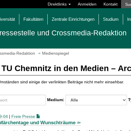
Direktlinks
Anmelden
Kontakt
iversität
Fakultäten
Zentrale Einrichtungen
Studium
In
ressestelle und Crossmedia-Redaktion
ossmedia-Redaktion
Medienspiegel
 TU Chemnitz in den Medien – Ar
mständen sind einige der verlinkten Beiträge nicht mehr einsehbar.
Medium:
T
9-04
|
Freie Presse
Märchentage und Wunschträume