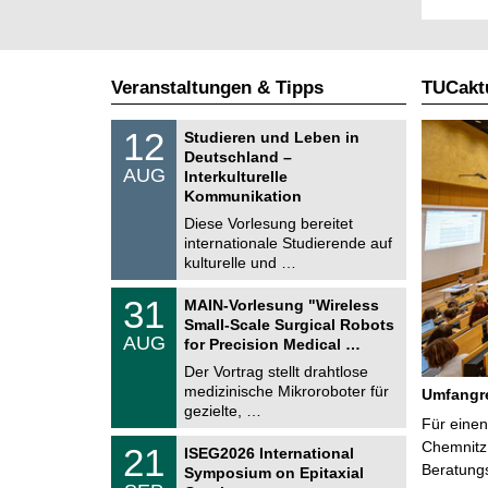
Veranstaltungen & Tipps
TUCaktu
S
1
12
Studieren und Leben in
o
2
Deutschland –
n
.
AUG
s
Interkulturelle
0
t
Kommunikation
8
i
.
Diese Vorlesung bereitet
g
2
e
internationale Studierende auf
0
kulturelle und …
2
6
T
3
31
MAIN-Vorlesung "Wireless
U
1
Small-Scale Surgical Robots
C
.
AUG
h
for Precision Medical …
0
e
8
Der Vortrag stellt drahtlose
m
.
medizinische Mikroroboter für
n
Umfangre
2
i
gezielte, …
0
Für einen
t
2
z
T
Chemnitz 
6
2
21
ISEG2026 International
U
1
Beratung
Symposium on Epitaxial
C
.