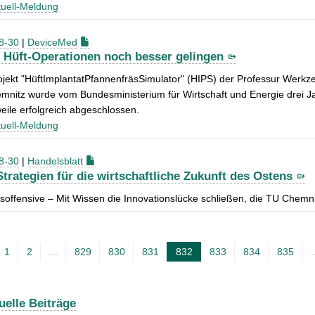
uell-Meldung
8-30
|
DeviceMed
 Hüft-Operationen noch besser gelingen
ojekt "HüftImplantatPfannenfräsSimulator" (HIPS) der Professur Werk
nitz wurde vom Bundesministerium für Wirtschaft und Energie drei Ja
weile erfolgreich abgeschlossen.
uell-Meldung
8-30
|
Handelsblatt
Strategien für die wirtschaftliche Zukunft des Ostens
soffensive – Mit Wissen die Innovationslücke schließen, die TU Chemni
1
2
...
829
830
831
832
833
834
835
.
A
k
t
uelle Beiträge
u