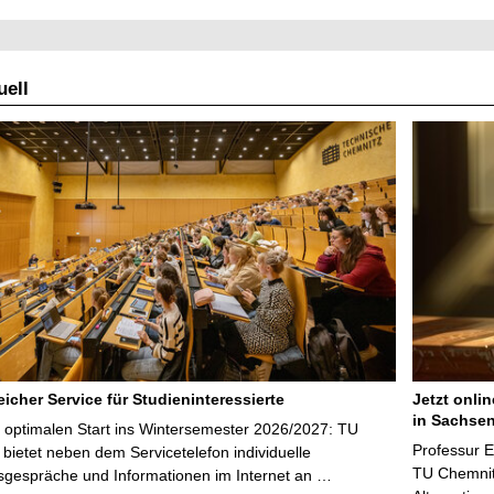
e
l
ell
l
e
S
e
i
t
e
icher Service für Studieninteressierte
Jetzt onli
in Sachsen
 optimalen Start ins Wintersemester 2026/2027: TU
Professur 
bietet neben dem Servicetelefon individuelle
TU Chemnitz
sgespräche und Informationen im Internet an …