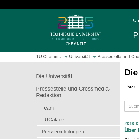
S
p
S
r
Un
t
i
a
n
P
r
g
t
e
s
z
TU Chemnitz
Universität
Pressestelle und Cr
e
u
i
m
Die
t
H
Die Universität
e
a
a
u
Unter U
Pressestelle und Crossmedia-
u
p
Redaktion
f
t
S
r
i
Team
u
u
n
c
TUCaktuell
f
h
2019-0
h
e
a
Über 
e
Pressemitteilungen
n
l
n