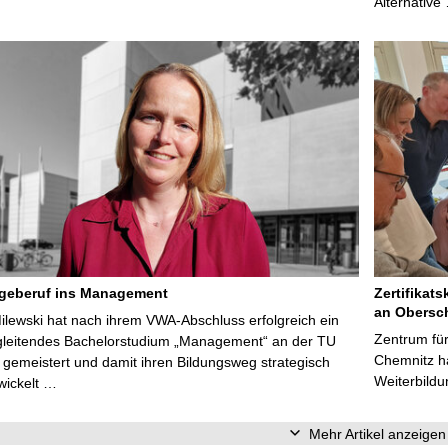
Alternative
egeberuf ins Management
Zertifikats
an Obersc
Milewski hat nach ihrem VWA-Abschluss erfolgreich ein
Zentrum für
gleitendes Bachelorstudium „Management“ an der TU
Chemnitz ha
gemeistert und damit ihren Bildungsweg strategisch
Weiterbildu
wickelt …
Mehr Artikel anzeigen