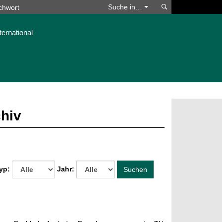
Suchen
Suche in…
ternational
chiv
yp:
Jahr:
Suchen