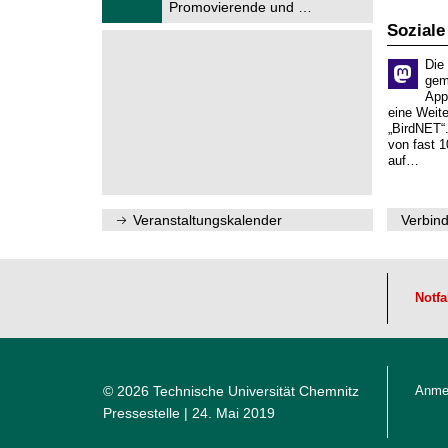
f
Promovierende und …
0
ü
2
Soziale
r
6
d
e
Die
n
gem
w
App
i
eine Weit
s
„BirdNET“
s
von fast 1
e
auf…
n
s
c
h
Veranstaltungskalender
Verbind
a
f
t
l
i
Notfa
c
h
e
n
N
a
© 2026 Technische Universität Chemnitz
Anme
c
h
Pressestelle
| 24. Mai 2019
w
u