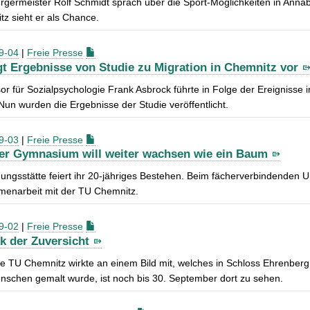
rgermeister Rolf Schmidt sprach über die Sport-Möglichkeiten in An
z sieht er als Chance.
9-04
|
Freie Presse
gt Ergebnisse von Studie zu Migration in Chemnitz vor
or für Sozialpsychologie Frank Asbrock führte in Folge der Ereigniss
Nun wurden die Ergebnisse der Studie veröffentlicht.
9-03
|
Freie Presse
er Gymnasium will weiter wachsen wie ein Baum
dungsstätte feiert ihr 20-jähriges Bestehen. Beim fächerverbindenden U
enarbeit mit der TU Chemnitz.
9-02
|
Freie Presse
k der Zuversicht
e TU Chemnitz wirkte an einem Bild mit, welches in Schloss Ehrenberg 
schen gemalt wurde, ist noch bis 30. September dort zu sehen.