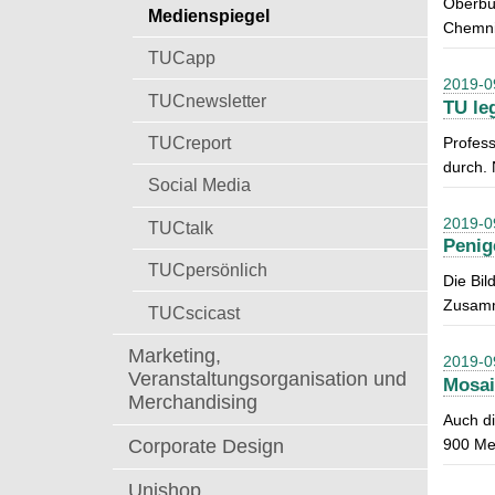
Oberbü
t
Medienspiegel
a
Chemnit
c
TUCapp
h
2019-0
:
TUCnewsletter
TU le
TUCreport
Profess
durch. 
Social Media
2019-0
TUCtalk
Penig
TUCpersönlich
Die Bil
Zusamm
TUCscicast
Marketing,
2019-0
Veranstaltungsorganisation und
Mosai
Merchandising
Auch di
900 Men
Corporate Design
Unishop