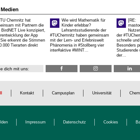
 Medien
 TU Chemnitz hat
Wie wird Mathematik für
[RE:
einsam mit Partnern die
Kinder erlebbar?
masto
 BirdNET Live konzipiert,
Lehramtsstudierende der
Nutzer
erentwicklung der App
#TUChemnitz haben gemeinsam
der #TUChemn
.Sie erkennt die Stimmen
mit der Lern- und Erlebniswelt
schnelle und 
0.000 Tierarten direkt
Phänomenia in #Stollberg vier
Besonders pr
inter#aktive #MINT…
Studierende 
der…
e dich mit uns:
ll
Kontakt
Campusplan
Universität
Chem
lden
Impressum
Datenschutz
Cookies
Ba