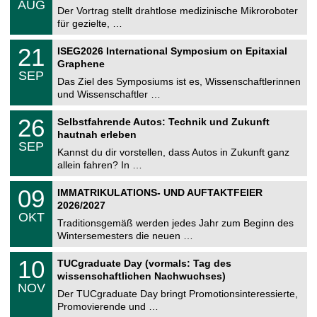
AUG
h
0
Der Vortrag stellt drahtlose medizinische Mikroroboter
e
8
für gezielte, …
m
.
n
2
T
i
2
21
ISEG2026 International Symposium on Epitaxial
0
U
t
1
2
Graphene
C
z
.
6
SEP
h
0
Das Ziel des Symposiums ist es, Wissenschaftlerinnen
e
9
und Wissenschaftler …
m
.
n
2
T
i
2
26
Selbstfahrende Autos: Technik und Zukunft
0
U
t
6
2
hautnah erleben
C
z
.
6
SEP
h
0
Kannst du dir vorstellen, dass Autos in Zukunft ganz
e
9
allein fahren? In …
m
.
n
2
T
i
0
09
IMMATRIKULATIONS- UND AUFTAKTFEIER
0
U
t
9
2
2026/2027
C
z
.
6
OKT
h
1
Traditionsgemäß werden jedes Jahr zum Beginn des
e
0
Wintersemesters die neuen …
m
.
n
2
Z
i
1
10
TUCgraduate Day (vormals: Tag des
0
e
t
0
2
wissenschaftlichen Nachwuchses)
n
z
.
6
NOV
t
1
Der TUCgraduate Day bringt Promotionsinteressierte,
r
1
Promovierende und …
u
.