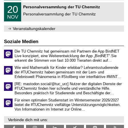
m
2
T
f
2
20
Personalversammlung der TU Chemnitz
0
U
ü
0
2
C
r
Personalversammlung der TU Chemnitz
.
6
NOV
h
d
1
e
e
1
m
n
.
Veranstaltungskalender
n
w
2
i
i
0
t
s
2
Soziale Medien
z
s
6
e
Die TU Chemnitz hat gemeinsam mit Partnern die App BirdNET
n
Live konzipiert, eine Weiterentwicklung der App „BirdNET“.Sie
s
erkennt die Stimmen von fast 10.000 Tierarten direkt auf…
c
h
Wie wird Mathematik für Kinder erlebbar? Lehramtsstudierende
a
der #TUChemnitz haben gemeinsam mit der Lern- und
f
Erlebniswelt Phänomenia in #Stollberg vier inter#aktive #MINT…
t
l
[RE: mastodon.social/@tuc_urz] Nutzer der digitalen Dienste der
i
#TUChemnitz finden hier schnelle und verständliche Hilfe.
c
Besonders praktisch für Studierende und Beschäftigte der…
h
e
Für einen optimalen Studienstart im Wintersemester 2026/2027
n
bietet die #TUChemnitz vielfältige Unterstützungsmöglichkeiten.
N
Von Informationen im Internet zur Online…
a
c
Verbinde dich mit uns:
h
w