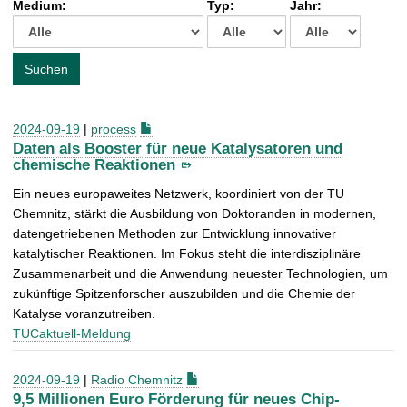
Medium:
Typ:
Jahr:
t
c
h
e
Suchen
n
a
c
2024-09-19
|
process
h
Daten als Booster für neue Katalysatoren und
:
chemische Reaktionen
Ein neues europaweites Netzwerk, koordiniert von der TU
Chemnitz, stärkt die Ausbildung von Doktoranden in modernen,
datengetriebenen Methoden zur Entwicklung innovativer
katalytischer Reaktionen. Im Fokus steht die interdisziplinäre
Zusammenarbeit und die Anwendung neuester Technologien, um
zukünftige Spitzenforscher auszubilden und die Chemie der
Katalyse voranzutreiben.
TUCaktuell-Meldung
2024-09-19
|
Radio Chemnitz
9,5 Millionen Euro Förderung für neues Chip-