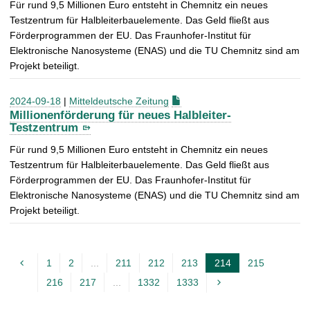
Für rund 9,5 Millionen Euro entsteht in Chemnitz ein neues
Testzentrum für Halbleiterbauelemente. Das Geld fließt aus
Förderprogrammen der EU. Das Fraunhofer-Institut für
Elektronische Nanosysteme (ENAS) und die TU Chemnitz sind am
Projekt beteiligt.
2024-09-18
|
Mitteldeutsche Zeitung
Millionenförderung für neues Halbleiter-
Testzentrum
Für rund 9,5 Millionen Euro entsteht in Chemnitz ein neues
Testzentrum für Halbleiterbauelemente. Das Geld fließt aus
Förderprogrammen der EU. Das Fraunhofer-Institut für
Elektronische Nanosysteme (ENAS) und die TU Chemnitz sind am
Projekt beteiligt.
1
2
...
211
212
213
214
215
A
216
217
...
1332
1333
k
t