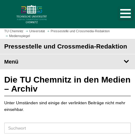
S
S
t
p
a
r
r
i
t
n
TU Chemnitz
Universität
Pressestelle und Crossmedia-Redaktion
s
Medienspiegel
g
e
e
Pressestelle und Crossmedia-Redaktion
i
z
t
u
Menü
e
m
a
H
u
a
Die TU Chemnitz in den Medien
f
u
– Archiv
r
p
u
t
f
Unter Umständen sind einige der verlinkten Beiträge nicht mehr
i
e
einsehbar.
n
n
h
a
S
l
u