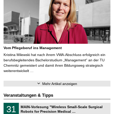
Vom Pflegeberuf ins Management
Kristina Milewski hat nach ihrem VWA-Abschluss erfolgreich ein
berufsbegleitendes Bachelorstudium „Management“ an der TU
Chemnitz gemeistert und damit ihren Bildungsweg strategisch
weiterentwickelt …
Mehr Artikel anzeigen
Veranstaltungen & Tipps
T
3
31
MAIN-Vorlesung "Wireless Small-Scale Surgical
U
1
Robots for Precision Medical …
C
.