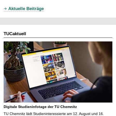
u
Aktuelle Beiträge
e
l
l
TUCaktuell
e
S
e
i
t
e
Digitale Studieninfotage der TU Chemnitz
TU Chemnitz lädt Studieninteressierte am 12. August und 16.