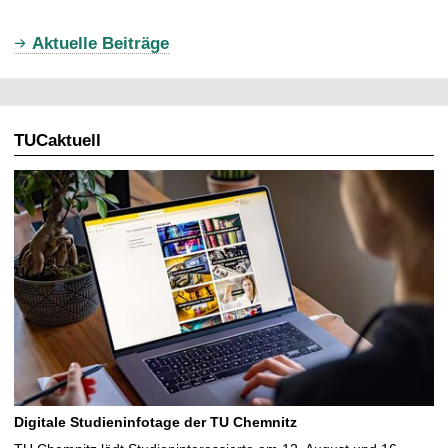
u
Aktuelle Beiträge
e
l
l
TUCaktuell
e
S
e
i
t
e
Digitale Studieninfotage der TU Chemnitz