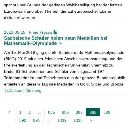
spricht über Gründe der geringen Wahlbeteiligung bei der letzten
Europawahl und über Themen die auf europäischer Ebene
diskutiert werden.
2019-05-15
|
Freie Presse
Sächsische Schüler holen neun Medaillen bei
Mathematik-Olympiade
Am 15. Mai 2019 ging die 58. Bundesrunde Mathematikolympiade
(BMO) 2019 mit einer feierlichen Abschlussveranstaltung und der
Preisverleihung an der Technischen Universität Chemnitz zu
Ende. 81 Schülerinnen und Schüler von insgesamt 197
Teilnehmerinnen und Teilnehmern aus der ganzen Bundesrepublik
erhielten an diesem Tag ihre Medaillen in Gold, Silber und Bronze.
TUCaktuell-Meldung
1
2
...
885
886
887
888
889
A
890
891
...
1332
1333
k
t