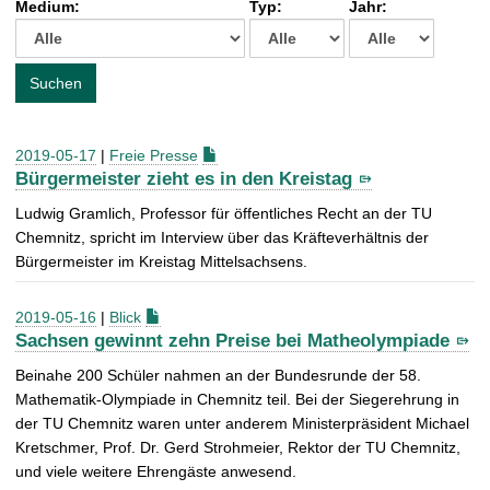
Medium:
Typ:
Jahr:
t
c
h
e
Suchen
n
a
c
2019-05-17
|
Freie Presse
h
Bürgermeister zieht es in den Kreistag
:
Ludwig Gramlich, Professor für öffentliches Recht an der TU
Chemnitz, spricht im Interview über das Kräfteverhältnis der
Bürgermeister im Kreistag Mittelsachsens.
2019-05-16
|
Blick
Sachsen gewinnt zehn Preise bei Matheolympiade
Beinahe 200 Schüler nahmen an der Bundesrunde der 58.
Mathematik-Olympiade in Chemnitz teil. Bei der Siegerehrung in
der TU Chemnitz waren unter anderem Ministerpräsident Michael
Kretschmer, Prof. Dr. Gerd Strohmeier, Rektor der TU Chemnitz,
und viele weitere Ehrengäste anwesend.