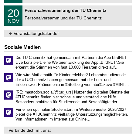
.
m
2
T
f
2
20
Personalversammlung der TU Chemnitz
0
U
ü
0
2
C
r
Personalversammlung der TU Chemnitz
.
6
NOV
h
d
1
e
e
1
m
n
.
Veranstaltungskalender
n
w
2
i
i
0
t
s
2
Soziale Medien
z
s
6
e
Die TU Chemnitz hat gemeinsam mit Partnern die App BirdNET
n
Live konzipiert, eine Weiterentwicklung der App „BirdNET“.Sie
s
erkennt die Stimmen von fast 10.000 Tierarten direkt auf…
c
h
Wie wird Mathematik für Kinder erlebbar? Lehramtsstudierende
a
der #TUChemnitz haben gemeinsam mit der Lern- und
f
Erlebniswelt Phänomenia in #Stollberg vier inter#aktive #MINT…
t
l
[RE: mastodon.social/@tuc_urz] Nutzer der digitalen Dienste der
i
#TUChemnitz finden hier schnelle und verständliche Hilfe.
c
Besonders praktisch für Studierende und Beschäftigte der…
h
e
Für einen optimalen Studienstart im Wintersemester 2026/2027
n
bietet die #TUChemnitz vielfältige Unterstützungsmöglichkeiten.
N
Von Informationen im Internet zur Online…
a
c
Verbinde dich mit uns:
h