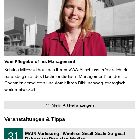
Vom Pflegeberuf ins Management
Kristina Milewski hat nach ihrem VWA-Abschluss erfolgreich ein
berufsbegleitendes Bachelorstudium „Management“ an der TU
Chemnitz gemeistert und damit ihren Bildungsweg strategisch
weiterentwickelt …
Mehr Artikel anzeigen
Veranstaltungen & Tipps
T
3
31
MAIN-Vorlesung "Wireless Small-Scale Surgical
U
1