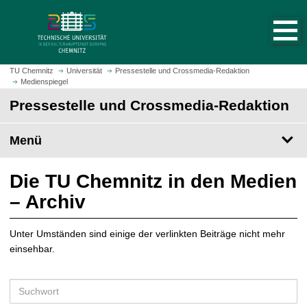
S
S
t
p
a
r
r
i
t
n
TU Chemnitz
Universität
Pressestelle und Crossmedia-Redaktion
s
Medienspiegel
g
e
e
Pressestelle und Crossmedia-Redaktion
i
z
t
u
Menü
e
m
a
H
u
a
Die TU Chemnitz in den Medien
f
u
– Archiv
r
p
u
t
f
Unter Umständen sind einige der verlinkten Beiträge nicht mehr
i
e
einsehbar.
n
n
h
a
S
l
u