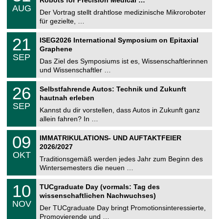
Robots for Precision Medical …
C
.
AUG
h
0
Der Vortrag stellt drahtlose medizinische Mikroroboter
e
8
für gezielte, …
m
.
n
2
T
i
2
21
ISEG2026 International Symposium on Epitaxial
0
U
t
1
2
Graphene
C
z
.
6
SEP
h
0
Das Ziel des Symposiums ist es, Wissenschaftlerinnen
e
9
und Wissenschaftler …
m
.
n
2
T
i
2
26
Selbstfahrende Autos: Technik und Zukunft
0
U
t
6
2
hautnah erleben
C
z
.
6
SEP
h
0
Kannst du dir vorstellen, dass Autos in Zukunft ganz
e
9
allein fahren? In …
m
.
n
2
T
i
0
09
IMMATRIKULATIONS- UND AUFTAKTFEIER
0
U
t
9
2
2026/2027
C
z
.
6
OKT
h
1
Traditionsgemäß werden jedes Jahr zum Beginn des
e
0
Wintersemesters die neuen …
m
.
n
2
Z
i
1
10
TUCgraduate Day (vormals: Tag des
0
e
t
0
2
wissenschaftlichen Nachwuchses)
n
z
.
6
NOV
t
1
Der TUCgraduate Day bringt Promotionsinteressierte,
r
1
Promovierende und …
u