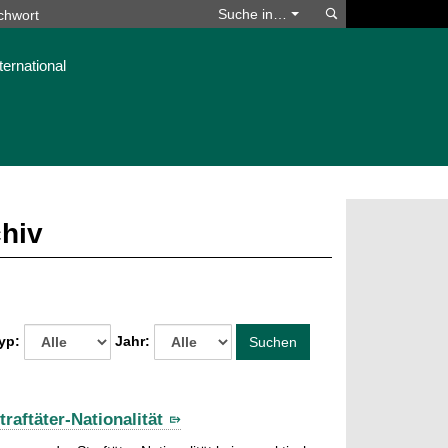
Suchen
Suche in…
ternational
chiv
yp:
Jahr:
Suchen
raftäter-Nationalität