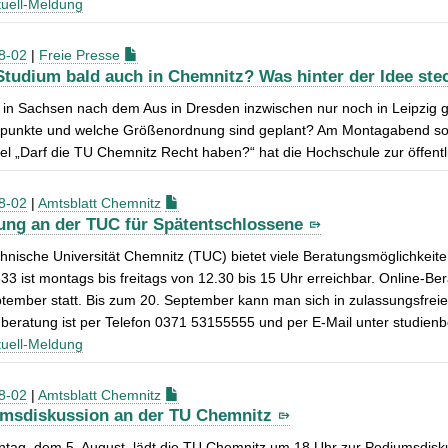
uell-Meldung
8-02
|
Freie Presse
Studium bald auch in Chemnitz? Was hinter der Idee ste
in Sachsen nach dem Aus in Dresden inzwischen nur noch in Leipzig g
punkte und welche Größenordnung sind geplant? Am Montagabend soll i
el „Darf die TU Chemnitz Recht haben?“ hat die Hochschule zur öffent
8-02
|
Amtsblatt Chemnitz
ung an der TUC für Spätentschlossene
hnische Universität Chemnitz (TUC) bietet viele Beratungsmöglichkeiten
3 ist montags bis freitags von 12.30 bis 15 Uhr erreichbar. Online-Be
tember statt. Bis zum 20. September kann man sich in zulassungsfreie
beratung ist per Telefon 0371 53155555 und per E-Mail unter studien
uell-Meldung
8-02
|
Amtsblatt Chemnitz
msdiskussion an der TU Chemnitz
tag, dem 5. August, lädt die TU Chemnitz um 18 Uhr zur Podiumsdisk