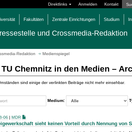
Direktlinks
Anmelden
Kontakt
iversität
Fakultäten
Zentrale Einrichtungen
Studium
In
ressestelle und Crossmedia-Redaktion
ossmedia-Redaktion
Medienspiegel
 TU Chemnitz in den Medien – Ar
mständen sind einige der verlinkten Beiträge nicht mehr einsehbar.
Medium:
T
8-06
|
MDR
eigewerkschaft sieht keinen Vorteil durch Nennung von St