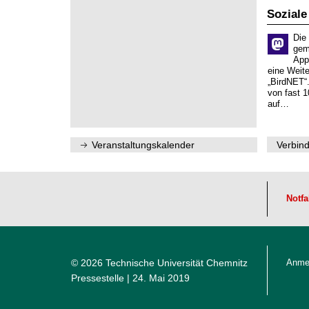
n
z
6
s
Soziale
c
h
Die
a
gem
f
App
t
eine Weit
l
„BirdNET“
i
von fast 1
c
auf…
h
e
n
N
Veranstaltungskalender
Verbind
a
c
h
w
u
c
Notfa
h
s
© 2026 Technische Universität Chemnitz
Anme
Pressestelle
| 24. Mai 2019