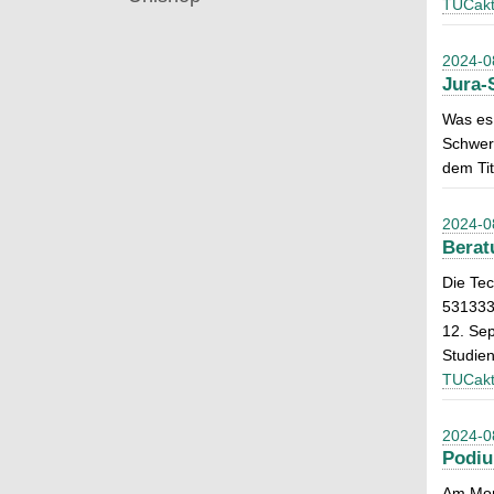
TUCakt
2024-0
Jura-
Was es 
Schwer
dem Tit
2024-0
Berat
Die Tec
5313333
12. Sep
Studien
TUCakt
2024-0
Podiu
Am Mon