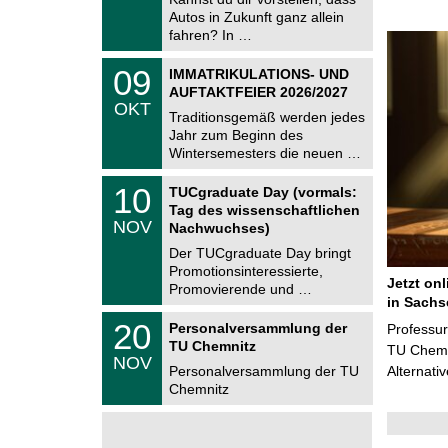
m
.
Autos in Zukunft ganz allein
n
2
i
fahren? In …
0
t
2
z
T
6
0
09
IMMATRIKULATIONS- UND
U
9
AUFTAKTFEIER 2026/2027
C
.
OKT
h
1
Traditionsgemäß werden jedes
e
0
Jahr zum Beginn des
m
.
Wintersemesters die neuen …
n
2
i
0
Z
t
1
10
2
TUCgraduate Day (vormals:
e
z
0
6
Tag des wissenschaftlichen
n
.
NOV
t
Nachwuchses)
1
r
1
Der TUCgraduate Day bringt
u
.
Promotionsinteressierte,
m
2
Jetzt on
f
Promovierende und …
0
ü
in Sachs
2
r
T
6
2
20
Personalversammlung der
Professu
d
U
0
TU Chemnitz
e
C
TU Chemni
.
NOV
n
h
1
Personalversammlung der TU
Alternati
w
e
1
Chemnitz
i
m
.
s
n
2
s
i
0
e
t
2