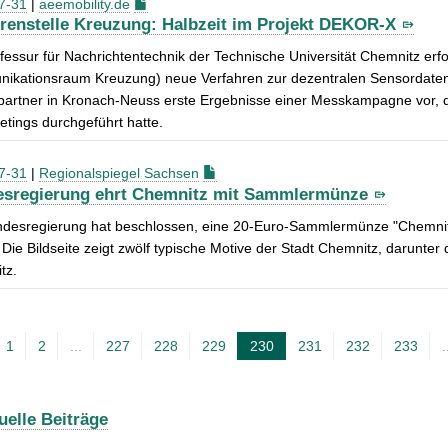
7-31
|
aeemobility.de
renstelle Kreuzung: Halbzeit im Projekt DEKOR-X
fessur für Nachrichtentechnik der Technische Universität Chemnitz er
kationsraum Kreuzung) neue Verfahren zur dezentralen Sensordatenfus
partner in Kronach-Neuss erste Ergebnisse einer Messkampagne vor, di
tings durchgeführt hatte.
7-31
|
Regionalspiegel Sachsen
sregierung ehrt Chemnitz mit Sammlermünze
ndesregierung hat beschlossen, eine 20-Euro-Sammlermünze "Chemnit
 Die Bildseite zeigt zwölf typische Motive der Stadt Chemnitz, darunt
tz.
1
2
...
227
228
229
230
231
232
233
.
A
k
t
uelle Beiträge
u