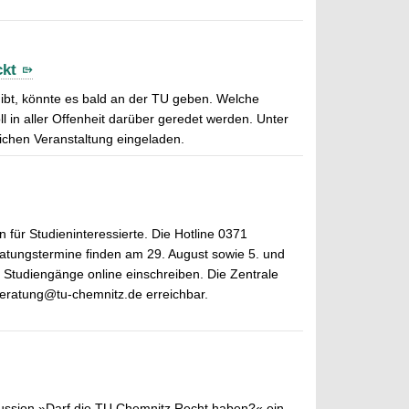
ckt
ibt, könnte es bald an der TU geben. Welche
n aller Offenheit darüber geredet werden. Unter
lichen Veranstaltung eingeladen.
 für Studieninteressierte. Die Hotline 0371
ratungstermine finden am 29. August sowie 5. und
 Studiengänge online einschreiben. Die Zentrale
beratung@tu-chemnitz.de erreichbar.
ussion »Darf die TU Chemnitz Recht haben?« ein.