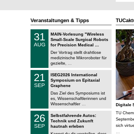
Veranstaltungen & Tipps
TUCaktu
T
3
31
MAIN-Vorlesung "Wireless
U
1
Small-Scale Surgical Robots
C
.
AUG
h
for Precision Medical …
0
e
8
Der Vortrag stellt drahtlose
m
.
medizinische Mikroroboter für
n
2
i
gezielte, …
0
t
2
z
T
6
2
21
ISEG2026 International
U
1
Symposium on Epitaxial
C
.
SEP
h
Graphene
0
e
9
Das Ziel des Symposiums ist
m
.
es, Wissenschaftlerinnen und
n
2
i
Wissenschaftler …
Digitale
0
t
2
z
T
TU Chemni
6
2
26
Selbstfahrende Autos:
U
6
Septembe
Technik und Zukunft
C
.
SEP
sich virt
h
hautnah erleben
0
e
…
9
Kannst du dir vorstellen, dass