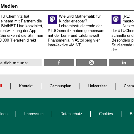
 Medien
 TU Chemnitz hat
Wie wird Mathematik für
[RE:
einsam mit Partnern die
Kinder erlebbar?
masto
 BirdNET Live konzipiert,
Lehramtsstudierende der
Nutzer
erentwicklung der App
#TUChemnitz haben gemeinsam
der #TUChemn
.Sie erkennt die Stimmen
mit der Lern- und Erlebniswelt
schnelle und 
0.000 Tierarten direkt
Phänomenia in #Stollberg vier
Besonders pr
inter#aktive #MINT…
Studierende 
der…
e dich mit uns:
ll
Kontakt
Campusplan
Universität
Chem
lden
Impressum
Datenschutz
Cookies
Ba