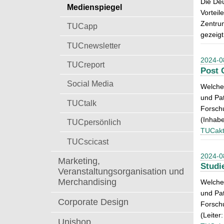
Die Deu
t
Medienspiegel
a
Vorteil
c
Zentrum
TUCapp
h
gezeigt
:
TUCnewsletter
2024-0
TUCreport
Post 
Social Media
Welche 
und Pat
TUCtalk
Forsch
(Inhabe
TUCpersönlich
TUCakt
TUCscicast
2024-0
Marketing,
Studi
Veranstaltungsorganisation und
Merchandising
Welche 
und Pat
Corporate Design
Forsch
(Leiter
Unishop