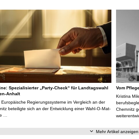
line: Spezialisierter „Party-Check“ für Landtagswahl
Vom Pfleg
en-Anhalt
Kristina Mi
r Europäische Regierungssysteme im Vergleich an der
berufsbegl
tz beteiligte sich an der Entwicklung einer Wahl-O-Mat-
Chemnitz ge
ve …
weiterentwi
Mehr Artikel anzeigen