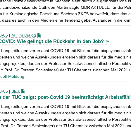
tsche Polizeigewerkschaft in Sachsen sieht durch die grundsätzliche Ne
e. Landesvorsitzende Cathleen Martin sagte MDR AKTUELL, für die Poliz
 für Kriminologische Forschung Sachsen ZKFS bezweifelt, dass das auch
, dass es auch in den Medien eine Tendenz gebe, Ausländer in die krimi
8-05
|
MT im Dialog
COVID: Wie gelingt die Rückkehr in den Job?
Langzeitfolgen verursacht COVID-19 mit Blick auf die biopsychosoziale
ienten und welche Auswirkungen ergeben sich daraus für die medizin
ungsprojektes, das an der Professur Sozialwissenschaftliche Perspek
r: Prof. Dr. Torsten Schlesinger) der TU Chemnitz zwischen Mai 2021
uell-Meldung
8-05
|
Blick
e der TUC zeigt: post-Covid 19 beeinträchtigt Arbeitsfähi
Langzeitfolgen verursacht COVID-19 mit Blick auf die biopsychosoziale
ienten und welche Auswirkungen ergeben sich daraus für die medizin
ungsprojektes, das an der Professur Sozialwissenschaftliche Perspek
: Prof. Dr. Torsten Schlesinger) der TU Chemnitz zwischen Mai 2021 u