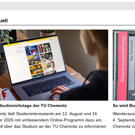
e
l
ell
l
e
S
e
i
t
e
 Studieninfotage der TU Chemnitz
So wird Bu
tz lädt Studieninteressierte am 12. August und 16.
Wanderausst
r 2026 mit umfassendem Online-Programm dazu ein,
4. Septembe
uell über das Studium an der TU Chemnitz zu informieren
Chemnitz z