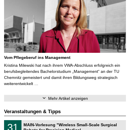
Vom Pflegeberuf ins Management
Kristina Milewski hat nach ihrem VWA-Abschluss erfolgreich ein
berufsbegleitendes Bachelorstudium „Management“ an der TU
Chemnitz gemeistert und damit ihren Bildungsweg strategisch
weiterentwickelt …
Mehr Artikel anzeigen
Veranstaltungen & Tipps
T
3
31
MAIN-Vorlesung "Wireless Small-Scale Surgical
U
1