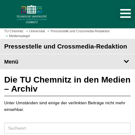
S
S
t
p
a
r
r
i
t
n
TU Chemnitz
Universität
Pressestelle und Crossmedia-Redaktion
s
Medienspiegel
g
e
e
Pressestelle und Crossmedia-Redaktion
i
z
t
u
Menü
e
m
a
H
u
a
Die TU Chemnitz in den Medien
f
u
– Archiv
r
p
u
t
f
Unter Umständen sind einige der verlinkten Beiträge nicht mehr
i
e
einsehbar.
n
n
h
a
S
l
u