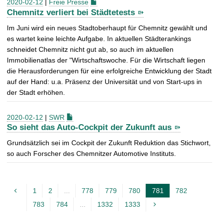
2020-02-12
|
Freie Presse
Chemnitz verliert bei Städtetests
Im Juni wird ein neues Stadtoberhaupt für Chemnitz gewählt und
es wartet keine leichte Aufgabe. In aktuellen Städterankings
schneidet Chemnitz nicht gut ab, so auch im aktuellen
Immobilienatlas der "Wirtschaftswoche. Für die Wirtschaft liegen
die Herausforderungen für eine erfolgreiche Entwicklung der Stadt
auf der Hand: u.a. Präsenz der Universität und von Start-ups in
der Stadt erhöhen.
2020-02-12
|
SWR
So sieht das Auto-Cockpit der Zukunft aus
Grundsätzlich sei im Cockpit der Zukunft Reduktion das Stichwort,
so auch Forscher des Chemnitzer Automotive Instituts.
1
2
...
778
779
780
781
782
A
783
784
...
1332
1333
k
t