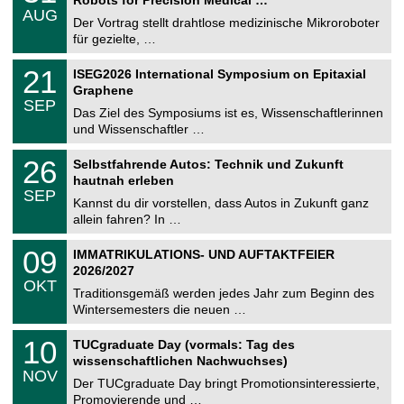
Robots for Precision Medical …
C
.
AUG
h
0
Der Vortrag stellt drahtlose medizinische Mikroroboter
e
8
für gezielte, …
m
.
n
2
T
i
2
21
ISEG2026 International Symposium on Epitaxial
0
U
t
1
2
Graphene
C
z
.
6
SEP
h
0
Das Ziel des Symposiums ist es, Wissenschaftlerinnen
e
9
und Wissenschaftler …
m
.
n
2
T
i
2
26
Selbstfahrende Autos: Technik und Zukunft
0
U
t
6
2
hautnah erleben
C
z
.
6
SEP
h
0
Kannst du dir vorstellen, dass Autos in Zukunft ganz
e
9
allein fahren? In …
m
.
n
2
T
i
0
09
IMMATRIKULATIONS- UND AUFTAKTFEIER
0
U
t
9
2
2026/2027
C
z
.
6
OKT
h
1
Traditionsgemäß werden jedes Jahr zum Beginn des
e
0
Wintersemesters die neuen …
m
.
n
2
Z
i
1
10
TUCgraduate Day (vormals: Tag des
0
e
t
0
2
wissenschaftlichen Nachwuchses)
n
z
.
6
NOV
t
1
Der TUCgraduate Day bringt Promotionsinteressierte,
r
1
Promovierende und …
u