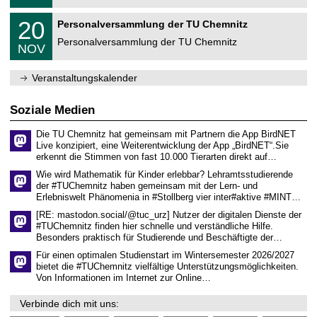
.
m
2
T
f
2
20
Personalversammlung der TU Chemnitz
0
U
ü
0
2
C
r
Personalversammlung der TU Chemnitz
.
6
NOV
h
d
1
e
e
1
m
n
.
Veranstaltungskalender
n
w
2
i
i
0
t
s
2
Soziale Medien
z
s
6
e
Die TU Chemnitz hat gemeinsam mit Partnern die App BirdNET
n
Live konzipiert, eine Weiterentwicklung der App „BirdNET“.Sie
s
erkennt die Stimmen von fast 10.000 Tierarten direkt auf…
c
h
Wie wird Mathematik für Kinder erlebbar? Lehramtsstudierende
a
der #TUChemnitz haben gemeinsam mit der Lern- und
f
Erlebniswelt Phänomenia in #Stollberg vier inter#aktive #MINT…
t
l
[RE: mastodon.social/@tuc_urz] Nutzer der digitalen Dienste der
i
#TUChemnitz finden hier schnelle und verständliche Hilfe.
c
Besonders praktisch für Studierende und Beschäftigte der…
h
e
Für einen optimalen Studienstart im Wintersemester 2026/2027
n
bietet die #TUChemnitz vielfältige Unterstützungsmöglichkeiten.
N
Von Informationen im Internet zur Online…
a
c
Verbinde dich mit uns:
h