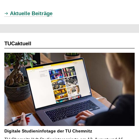
u
Aktuelle Beiträge
e
l
l
TUCaktuell
e
S
e
i
t
e
Digitale Studieninfotage der TU Chemnitz