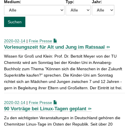
Medium:
Typ:
Jahr:
t
c
h
e
Suchen
n
a
c
2020-02-14
|
Freie Presse
h
Vorlesungszeit für Alt und Jung im Ratssaal
:
Wissen für Groß und Klein: Prof. Dr. Bertolt Meyer von der TU
Chemnitz wird am Sonntag bei der Kinder-Uni in Annaberg-
Buchholz zum Thema "Können sich die Menschen in der Zukunft
Superkräfte kaufen?" sprechen. Die Kinder-Uni am Sonntag
richtet sich an Mädchen und Jungen zwischen 7 und 12 Jahren -
gern in Begleitung ihrer Eltern und Großeltern. Der Eintritt ist frei.
2020-02-14
|
Freie Presse
90 Vorträge bei Linux-Tagen geplant
Zu den wichtigsten Veranstaltungen in Deutschland gehören die
Chemnitzer Linux-Tage im Osten der Republik. Seit über 20