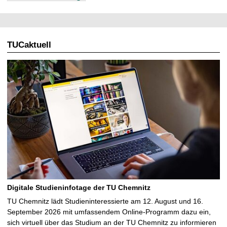
e
l
l
TUCaktuell
e
S
e
i
t
e
Digitale Studieninfotage der TU Chemnitz
TU Chemnitz lädt Studieninteressierte am 12. August und 16.
September 2026 mit umfassendem Online-Programm dazu ein,
sich virtuell über das Studium an der TU Chemnitz zu informieren