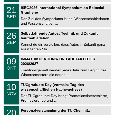
.
n
2
T
i
2
21
ISEG2026 International Symposium on Epitaxial
0
U
t
1
2
Graphene
C
z
.
6
SEP
h
0
Das Ziel des Symposiums ist es, Wissenschaftlerinnen
e
9
und Wissenschaftler …
m
.
n
2
T
i
2
26
Selbstfahrende Autos: Technik und Zukunft
0
U
t
6
2
hautnah erleben
C
z
.
6
SEP
h
0
Kannst du dir vorstellen, dass Autos in Zukunft ganz
e
9
allein fahren? In …
m
.
n
2
T
i
0
09
IMMATRIKULATIONS- UND AUFTAKTFEIER
0
U
t
9
2
2026/2027
C
z
.
6
OKT
h
1
Traditionsgemäß werden jedes Jahr zum Beginn des
e
0
Wintersemesters die neuen …
m
.
n
2
Z
i
1
10
TUCgraduate Day (vormals: Tag des
0
e
t
0
2
wissenschaftlichen Nachwuchses)
n
z
.
6
NOV
t
1
Der TUCgraduate Day bringt Promotionsinteressierte,
r
1
Promovierende und …
u
.
m
2
T
f
2
20
Personalversammlung der TU Chemnitz
0
U
ü
0
2