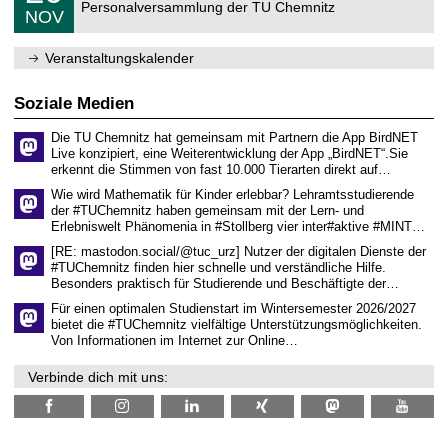
C
r
Personalversammlung der TU Chemnitz
.
6
NOV
h
d
1
e
e
1
m
n
.
Veranstaltungskalender
n
w
2
i
i
0
t
s
2
Soziale Medien
z
s
6
e
Die TU Chemnitz hat gemeinsam mit Partnern die App BirdNET
n
Live konzipiert, eine Weiterentwicklung der App „BirdNET“.Sie
s
erkennt die Stimmen von fast 10.000 Tierarten direkt auf…
c
h
Wie wird Mathematik für Kinder erlebbar? Lehramtsstudierende
a
der #TUChemnitz haben gemeinsam mit der Lern- und
f
Erlebniswelt Phänomenia in #Stollberg vier inter#aktive #MINT…
t
l
[RE: mastodon.social/@tuc_urz] Nutzer der digitalen Dienste der
i
#TUChemnitz finden hier schnelle und verständliche Hilfe.
c
Besonders praktisch für Studierende und Beschäftigte der…
h
e
Für einen optimalen Studienstart im Wintersemester 2026/2027
n
bietet die #TUChemnitz vielfältige Unterstützungsmöglichkeiten.
N
Von Informationen im Internet zur Online…
a
c
Verbinde dich mit uns:
h
w
u
c
h