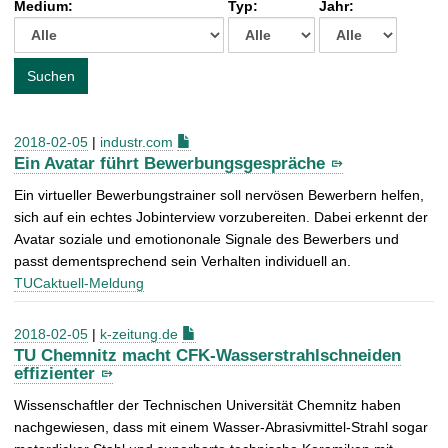
Medium:
Typ:
Jahr:
t
c
h
e
Suchen
n
a
c
2018-02-05
|
industr.com
h
Ein Avatar führt Bewerbungsgespräche
:
Ein virtueller Bewerbungstrainer soll nervösen Bewerbern helfen,
sich auf ein echtes Jobinterview vorzubereiten. Dabei erkennt der
Avatar soziale und emotiononale Signale des Bewerbers und
passt dementsprechend sein Verhalten individuell an.
TUCaktuell-Meldung
2018-02-05
|
k-zeitung.de
TU Chemnitz macht CFK-Wasserstrahlschneiden
effizienter
Wissenschaftler der Technischen Universität Chemnitz haben
nachgewiesen, dass mit einem Wasser-Abrasivmittel-Strahl sogar