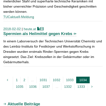
meterdicker Stahl und superharte technische Keramiken mit
bisher unerreichter Präzision und Geschwindigkeit geschnitten
werden können.
TUCaktuell-Meldung
2018-02-02
|
heute.at
Spermien als Heilmittel gegen Krebs
In einem Laborversuch der Technischen Universität Chemnitz und
des Leinbiz-Instituts für Festkörper und Werkstofforschung in
Dresden wurden erstmals Rinder-Spermien gegen Krebs
eingesetzt. Das Ziel: Krebszellen in der Gebärmutter oder im
Gebärmutterhals.
1
2
...
1031
1032
1033
1034
A
1035
1036
1037
...
1332
1333
k
t
u
Aktuelle Beiträge