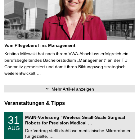
Vom Pflegeberuf ins Management
Kristina Milewski hat nach ihrem VWA-Abschluss erfolgreich ein
berufsbegleitendes Bachelorstudium „Management“ an der TU
Chemnitz gemeistert und damit ihren Bildungsweg strategisch
weiterentwickelt …
Mehr Artikel anzeigen
Veranstaltungen & Tipps
T
3
31
MAIN-Vorlesung "Wireless Small-Scale Surgical
U
1
Robots for Precision Medical …
C
.
AUG
h
0
Der Vortrag stellt drahtlose medizinische Mikroroboter
e
8
für gezielte, …
m