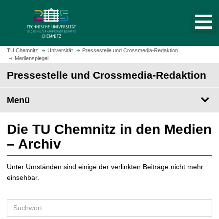
S
S
t
p
a
r
r
i
t
n
TU Chemnitz
Universität
Pressestelle und Crossmedia-Redaktion
s
Medienspiegel
g
e
e
Pressestelle und Crossmedia-Redaktion
i
z
t
u
Menü
e
m
a
H
u
a
Die TU Chemnitz in den Medien
f
u
– Archiv
r
p
u
t
f
Unter Umständen sind einige der verlinkten Beiträge nicht mehr
i
e
einsehbar.
n
n
h
a
S
l
u