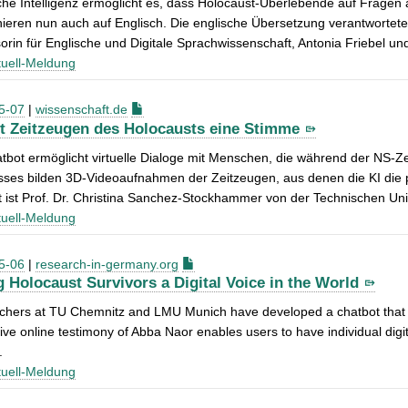
che Intelligenz ermöglicht es, dass Holocaust-Überlebende auf Fragen a
nieren nun auch auf Englisch. Die englische Übersetzung verantwortet
orin für Englische und Digitale Sprachwissenschaft, Antonia Friebel u
uell-Meldung
5-07
|
wissenschaft.de
bt Zeitzeugen des Holocausts eine Stimme
tbot ermöglicht virtuelle Dialoge mit Menschen, die während der NS-Zei
sses bilden 3D-Videoaufnahmen der Zeitzeugen, aus denen die KI die
gt ist Prof. Dr. Christina Sanchez-Stockhammer von der Technischen Uni
uell-Meldung
5-06
|
research-in-germany.org
g Holocaust Survivors a Digital Voice in the World
chers at TU Chemnitz and LMU Munich have developed a chatbot that c
tive online testimony of Abba Naor enables users to have individual digi
.
uell-Meldung