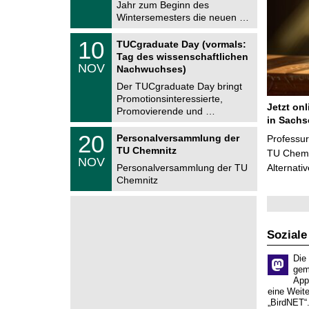
0
Jahr zum Beginn des
m
.
Wintersemesters die neuen …
n
2
i
0
Z
t
1
10
2
TUCgraduate Day (vormals:
e
z
0
6
Tag des wissenschaftlichen
n
.
NOV
t
Nachwuchses)
1
r
1
Der TUCgraduate Day bringt
u
.
Promotionsinteressierte,
m
2
Jetzt on
f
Promovierende und …
0
ü
in Sachs
2
r
T
6
2
20
Personalversammlung der
Professu
d
U
0
TU Chemnitz
e
C
TU Chemni
.
NOV
n
h
1
Personalversammlung der TU
Alternati
w
e
1
Chemnitz
i
m
.
s
n
2
s
i
0
e
t
2
n
z
6
s
Soziale
c
h
Die
a
gem
f
App
t
eine Weit
l
„BirdNET“
i