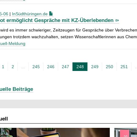
5-06
|
InSüdthüringen.de
ot ermöglicht Gespräche mit KZ-Überlebenden
 wird es immer schwieriger, Zeitzeugen für Gespräche über Verbrechen
rungen trotzdem wachzuhalten, setzen Wissenschaftlerinnen aus Chem
uell-Meldung
1
2
...
245
246
247
248
249
250
251
.
A
k
t
uelle Beiträge
u
e
l
ell
l
e
S