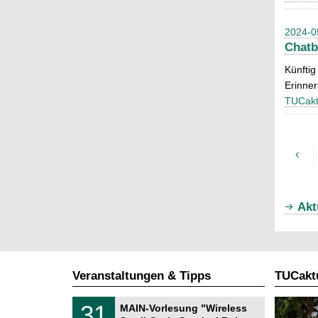
2024-0
Chatb
Künftig
Erinne
TUCakt
Akt
Veranstaltungen & Tipps
TUCaktu
T
3
31
MAIN-Vorlesung "Wireless
U
1