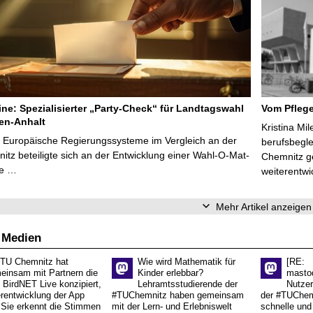
line: Spezialisierter „Party-Check“ für Landtagswahl
Vom Pfleg
en-Anhalt
Kristina Mi
r Europäische Regierungssysteme im Vergleich an der
berufsbegl
tz beteiligte sich an der Entwicklung einer Wahl-O-Mat-
Chemnitz ge
ve …
weiterentwi
Mehr Artikel anzeigen
 Medien
 TU Chemnitz hat
Wie wird Mathematik für
[RE:
einsam mit Partnern die
Kinder erlebbar?
masto
 BirdNET Live konzipiert,
Lehramtsstudierende der
Nutzer
erentwicklung der App
#TUChemnitz haben gemeinsam
der #TUChemn
.Sie erkennt die Stimmen
mit der Lern- und Erlebniswelt
schnelle und 