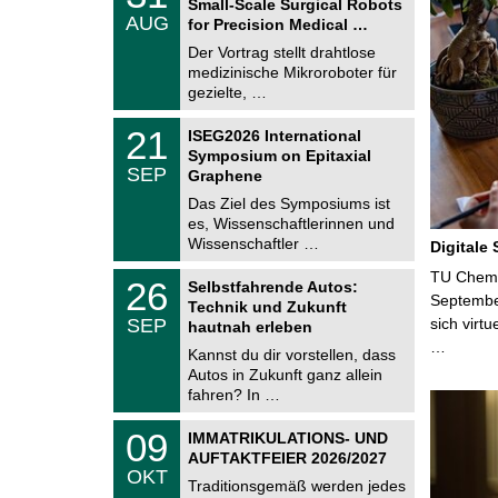
Small-Scale Surgical Robots
C
.
AUG
h
for Precision Medical …
0
e
8
Der Vortrag stellt drahtlose
m
.
medizinische Mikroroboter für
n
2
i
gezielte, …
0
t
2
z
T
6
2
21
ISEG2026 International
U
1
Symposium on Epitaxial
C
.
SEP
h
Graphene
0
e
9
Das Ziel des Symposiums ist
m
.
es, Wissenschaftlerinnen und
n
2
i
Wissenschaftler …
Digitale
0
t
2
z
T
TU Chemni
6
2
26
Selbstfahrende Autos:
U
6
Septembe
Technik und Zukunft
C
.
SEP
sich virt
h
hautnah erleben
0
e
…
9
Kannst du dir vorstellen, dass
m
.
Autos in Zukunft ganz allein
n
2
i
fahren? In …
0
t
2
z
T
6
0
09
IMMATRIKULATIONS- UND
U
9
AUFTAKTFEIER 2026/2027
C
.
OKT
h
1
Traditionsgemäß werden jedes
e