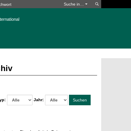
Suchen
Suche in…
ternational
chiv
yp:
Jahr:
Suchen