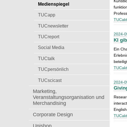
Künstli
t
Medienspiegel
a
funktio
c
Profess
TUCapp
h
TUCakt
:
TUCnewsletter
2024-0
TUCreport
KI gi
Social Media
Ein Cha
Erlebni
TUCtalk
beteili
TUCakt
TUCpersönlich
TUCscicast
2024-0
Givin
Marketing,
Veranstaltungsorganisation und
Resear
Merchandising
interac
English
Corporate Design
TUCakt
Unishop