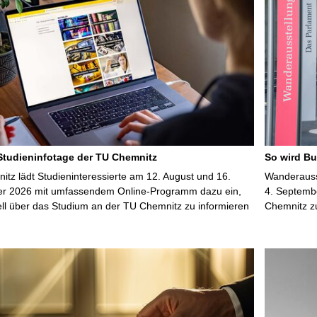
e
i
t
e
 Studieninfotage der TU Chemnitz
So wird Bu
tz lädt Studieninteressierte am 12. August und 16.
Wanderausst
r 2026 mit umfassendem Online-Programm dazu ein,
4. Septembe
uell über das Studium an der TU Chemnitz zu informieren
Chemnitz z