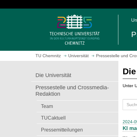
S
p
S
r
Un
t
i
a
n
P
r
g
t
e
s
z
TU Chemnitz
Universität
Pressestelle und Cr
e
u
i
m
Die
t
H
Die Universität
e
a
a
u
Unter U
Pressestelle und Crossmedia-
u
p
Redaktion
f
t
S
r
i
Team
u
u
n
c
TUCaktuell
f
h
2024-0
h
e
a
KI ma
e
Pressemitteilungen
n
l
n