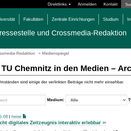
Direktlinks
Anmelden
Kontakt
iversität
Fakultäten
Zentrale Einrichtungen
Studium
In
ressestelle und Crossmedia-Redaktion
ossmedia-Redaktion
Medienspiegel
 TU Chemnitz in den Medien – Ar
mständen sind einige der verlinkten Beiträge nicht mehr einsehbar.
Medium:
T
5-08
|
heise
cht digitales Zeitzeugnis interaktiv erlebbar