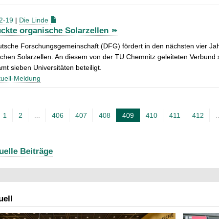
2-19
|
Die Linde
ckte organische Solarzellen
utsche Forschungsgemeinschaft (DFG) fördert in den nächsten vier J
chen Solarzellen. An diesem von der TU Chemnitz geleiteten Verbund 
mt sieben Universitäten beteiligt.
uell-Meldung
1
2
...
406
407
408
409
410
411
412
.
A
k
t
uelle Beiträge
u
e
l
ell
l
e