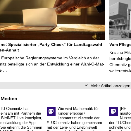
line: Spezialisierter „Party-Check“ für Landtagswahl
Vom Pfleg
en-Anhalt
Kristina Mi
r Europäische Regierungssysteme im Vergleich an der
berufsbegl
tz beteiligte sich an der Entwicklung einer Wahl-O-Mat-
Chemnitz ge
ve …
weiterentwi
Mehr Artikel anzeigen
 Medien
 TU Chemnitz hat
Wie wird Mathematik für
[RE:
einsam mit Partnern die
Kinder erlebbar?
masto
 BirdNET Live konzipiert,
Lehramtsstudierende der
Nutzer
erentwicklung der App
#TUChemnitz haben gemeinsam
der #TUChemn
.Sie erkennt die Stimmen
mit der Lern- und Erlebniswelt
schnelle und 