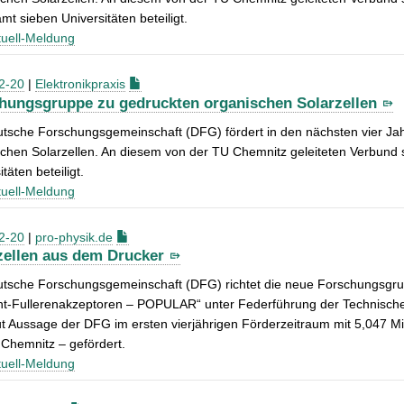
mt sieben Universitäten beteiligt.
uell-Meldung
2-20
|
Elektronikpraxis
hungsgruppe zu gedruckten organischen Solarzellen
utsche Forschungsgemeinschaft (DFG) fördert in den nächsten vier J
chen Solarzellen. An diesem von der TU Chemnitz geleiteten Verbund 
täten beteiligt.
uell-Meldung
2-20
|
pro-physik.de
zellen aus dem Drucker
tsche Forschungs­gemeinschaft (DFG) richtet die neue Forschungs­gru
ht-Fulleren­akzeptoren – POPULAR“ unter Federführung der Technische
ut Aussage der DFG im ersten vierjährigen Förder­zeitraum mit 5,047 M
Chemnitz – gefördert.
uell-Meldung