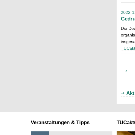
2022-1
Gedru
Die De
organis
insgesa
TUCakt
Akt
Veranstaltungen & Tipps
TUCaktu
S