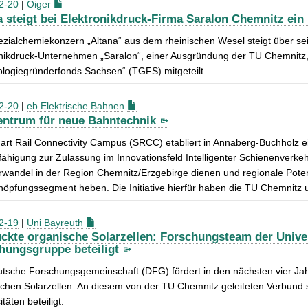
2-20
|
Oiger
a steigt bei Elektronikdruck-Firma Saralon Chemnitz ein
zialchemiekonzern „Altana“ aus dem rheinischen Wesel steigt über se
onikdruck-Unternehmen „Saralon“, einer Ausgründung der TU Chemnitz,
logiegründerfonds Sachsen“ (TGFS) mitgeteilt.
2-20
|
eb Elektrische Bahnen
entrum für neue Bahntechnik
rt Rail Connectivity Campus (SRCC) etabliert in Annaberg-Buchholz e
ähigung zur Zulassung im Innovationsfeld Intelligenter Schienenverkehr.
rwandel in der Region Chemnitz/Erzgebirge dienen und regionale Poten
öpfungssegment heben. Die Initiative hierfür haben die TU Chemnitz 
2-19
|
Uni Bayreuth
ckte organische Solarzellen: Forschungsteam der Unive
hungsgruppe beteiligt
utsche Forschungsgemeinschaft (DFG) fördert in den nächsten vier J
chen Solarzellen. An diesem von der TU Chemnitz geleiteten Verbund 
täten beteiligt.