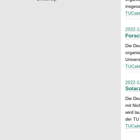
insgesa
TUCakt
2022-1
Forsc
Die De
organis
Universi
TUCakt
2022-1
Solar
Die Deu
mit Nic
wird la
der TU 
TUCakt