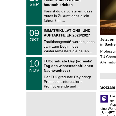
C
.
SEP
h
hautnah erleben
0
e
9
Kannst du dir vorstellen, dass
m
.
Autos in Zukunft ganz allein
n
2
i
fahren? In …
0
t
2
z
T
6
0
09
IMMATRIKULATIONS- UND
U
9
AUFTAKTFEIER 2026/2027
C
.
OKT
Jetzt on
h
1
Traditionsgemäß werden jedes
e
in Sachs
0
Jahr zum Beginn des
m
.
Wintersemesters die neuen …
n
Professu
2
i
TU Chemni
0
Z
t
1
10
2
TUCgraduate Day (vormals:
Alternati
e
z
0
6
Tag des wissenschaftlichen
n
.
NOV
t
Nachwuchses)
1
r
1
Der TUCgraduate Day bringt
u
.
Promotionsinteressierte,
m
2
f
Promovierende und …
Soziale
0
ü
2
r
6
Die
d
gem
e
App
n
w
eine Weit
i
„BirdNET“