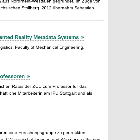
ma aus Nordrhein-Westfalen gegründet. Im Zuge von
chsischen Stollberg. 2012 übernahm Sebastian
ented Reality Metadata Systems
istics, Faculty of Mechanical Engineering,
rofessoren
lichen Rates der ZČU zum Professor für das
ftliche Mitarbeiterin am IFU Stuttgart und als
ahren eine Forschungsgruppe zu gedruckten
sind Wissenschaftlerinnen und Wissenschaftler von