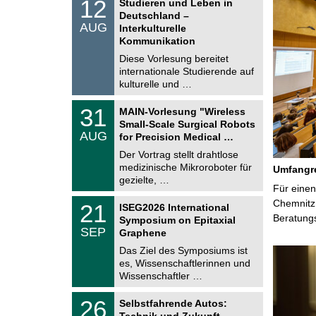
1
12
Studieren und Leben in
o
2
Deutschland –
n
.
AUG
s
Interkulturelle
0
t
Kommunikation
8
i
.
Diese Vorlesung bereitet
g
2
e
internationale Studierende auf
0
kulturelle und …
2
6
T
3
31
MAIN-Vorlesung "Wireless
U
1
Small-Scale Surgical Robots
C
.
AUG
h
for Precision Medical …
0
e
8
Der Vortrag stellt drahtlose
m
.
medizinische Mikroroboter für
n
Umfangre
2
i
gezielte, …
0
Für einen
t
2
z
T
Chemnitz 
6
2
21
ISEG2026 International
U
1
Beratung
Symposium on Epitaxial
C
.
SEP
h
Graphene
0
e
9
Das Ziel des Symposiums ist
m
.
es, Wissenschaftlerinnen und
n
2
i
Wissenschaftler …
0
t
2
z
T
6
2
26
Selbstfahrende Autos:
U
6
Technik und Zukunft