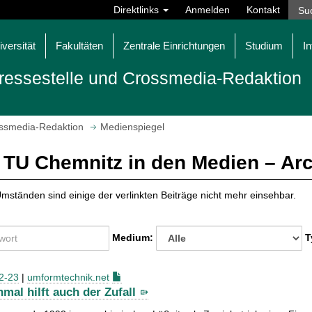
Direktlinks
Anmelden
Kontakt
iversität
Fakultäten
Zentrale Einrichtungen
Studium
In
ressestelle und Crossmedia-Redaktion
ossmedia-Redaktion
Medienspiegel
 TU Chemnitz in den Medien – Ar
mständen sind einige der verlinkten Beiträge nicht mehr einsehbar.
Medium:
T
2-23
|
umformtechnik.net
mal hilft auch der Zufall