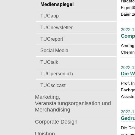
Hagefor
t
Medienspiegel
a
Eigent
c
Baier 
TUCapp
h
:
TUCnewsletter
2022-1
Compe
TUCreport
Among o
Social Media
Chemnit
TUCtalk
2022-1
TUCpersönlich
Die W
Prof. I
TUCscicast
Fachgeb
Marketing,
Assiste
Veranstaltungsorganisation und
Merchandising
2022-1
Gedru
Corporate Design
Die De
Unishop
organis