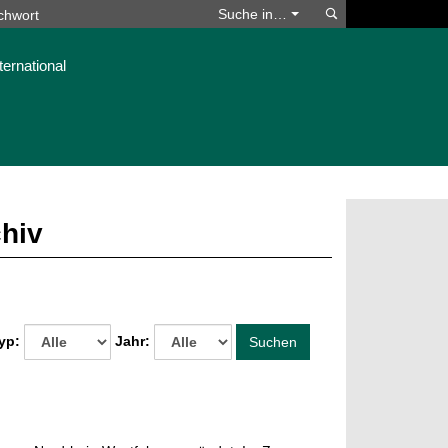
Suchen
Suche in…
ternational
chiv
yp:
Jahr:
Suchen