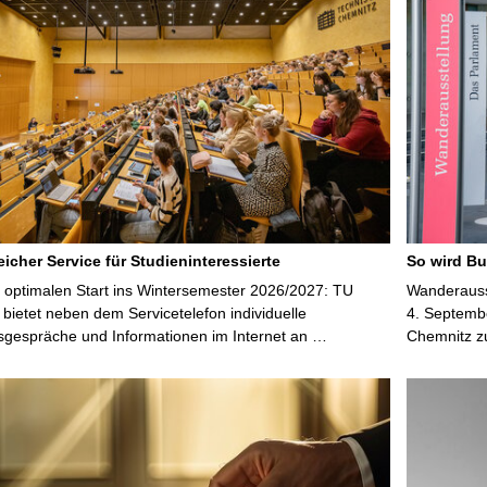
S
e
i
t
e
icher Service für Studieninteressierte
So wird Bu
 optimalen Start ins Wintersemester 2026/2027: TU
Wanderausst
bietet neben dem Servicetelefon individuelle
4. Septembe
sgespräche und Informationen im Internet an …
Chemnitz z