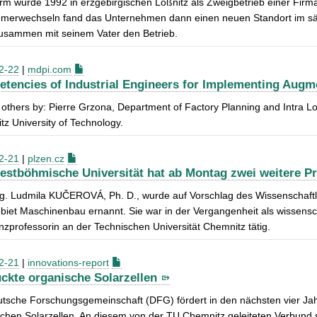
m wurde 1992 in erzgebirgischen Lößnitz als Zweigbetrieb einer Fir
ümerwechseln fand das Unternehmen dann einen neuen Standort im sä
zusammen mit seinem Vater den Betrieb.
2-22
|
mdpi.com
tencies of Industrial Engineers for Implementing Augm
thers by: Pierre Grzona, Department of Factory Planning and Intra Log
z University of Technology.
2-21
|
plzen.cz
estböhmische Universität hat ab Montag zwei weitere P
ng. Ludmila KUČEROVÁ, Ph. D., wurde auf Vorschlag des Wissenschaft
iet Maschinenbau ernannt. Sie war in der Vergangenheit als wissenscha
nzprofessorin an der Technischen Universität Chemnitz tätig.
2-21
|
innovations-report
ckte organische Solarzellen
utsche Forschungsgemeinschaft (DFG) fördert in den nächsten vier J
chen Solarzellen. An diesem von der TU Chemnitz geleiteten Verbund 