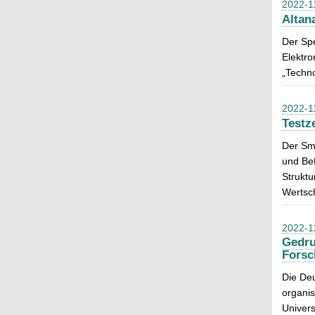
2022-1
Altan
Der Spe
Elektr
„Techno
2022-1
Testz
Der Sma
und Bef
Struktu
Wertsch
2022-1
Gedru
Forsc
Die De
organis
Universi