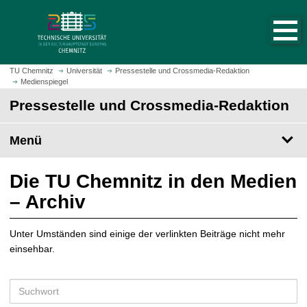
S
S
t
p
a
r
r
i
t
n
TU Chemnitz
Universität
Pressestelle und Crossmedia-Redaktion
s
Medienspiegel
g
e
e
Pressestelle und Crossmedia-Redaktion
i
z
t
u
Menü
e
m
a
H
u
a
Die TU Chemnitz in den Medien
f
u
– Archiv
r
p
u
t
f
Unter Umständen sind einige der verlinkten Beiträge nicht mehr
i
e
einsehbar.
n
n
h
a
S
l
u