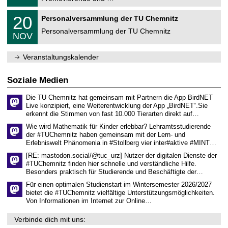
u
.
m
2
T
f
2
20
Personalversammlung der TU Chemnitz
0
U
ü
0
2
C
r
Personalversammlung der TU Chemnitz
.
6
NOV
h
d
1
e
e
1
m
n
.
Veranstaltungskalender
n
w
2
i
i
0
t
s
2
Soziale Medien
z
s
6
e
Die TU Chemnitz hat gemeinsam mit Partnern die App BirdNET
n
Live konzipiert, eine Weiterentwicklung der App „BirdNET“.Sie
s
erkennt die Stimmen von fast 10.000 Tierarten direkt auf…
c
h
Wie wird Mathematik für Kinder erlebbar? Lehramtsstudierende
a
der #TUChemnitz haben gemeinsam mit der Lern- und
f
Erlebniswelt Phänomenia in #Stollberg vier inter#aktive #MINT…
t
l
[RE: mastodon.social/@tuc_urz] Nutzer der digitalen Dienste der
i
#TUChemnitz finden hier schnelle und verständliche Hilfe.
c
Besonders praktisch für Studierende und Beschäftigte der…
h
e
Für einen optimalen Studienstart im Wintersemester 2026/2027
n
bietet die #TUChemnitz vielfältige Unterstützungsmöglichkeiten.
N
Von Informationen im Internet zur Online…
a
c
Verbinde dich mit uns:
h