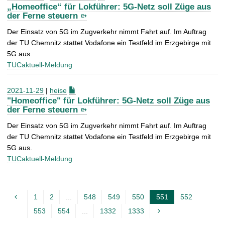
„Homeoffice“ für Lokführer: 5G-Netz soll Züge aus
der Ferne steuern
Der Einsatz von 5G im Zugverkehr nimmt Fahrt auf. Im Auftrag
der TU Chemnitz stattet Vodafone ein Testfeld im Erzgebirge mit
5G aus.
TUCaktuell-Meldung
2021-11-29
|
heise
"Homeoffice" für Lokführer: 5G-Netz soll Züge aus
der Ferne steuern
Der Einsatz von 5G im Zugverkehr nimmt Fahrt auf. Im Auftrag
der TU Chemnitz stattet Vodafone ein Testfeld im Erzgebirge mit
5G aus.
TUCaktuell-Meldung
1
2
...
548
549
550
551
552
A
553
554
...
1332
1333
k
t