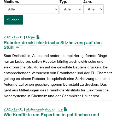
Medium:
Typ:
Jahr:
t
c
h
e
Suchen
n
a
c
2021-12-01
|
Oiger
h
Roboter druckt elektrische Sitzheizung auf den
:
Stuhl
Statt Drehstühle, Autos und andere kompliziert geformte Dinge
nur zu lackieren, sollen Roboter künftig auch elektrische und
elektronische Strukturen auf die gewölbte Bauteile drucken. Bei
entsprechenden Versuchen von Fraunhofer und der TU Chemnitz
gelang es einem Roboter, beispielhaft eine Sitzheizung und eine
Antenne auf einen geschwungenen Bürostuhl zu drucken. Das
geht aus Mitteilungen des Fraunhofer-Instituts für Elektronische
Nanosysteme in Chemnitz und der Chemnitzer Uni hervor.
2021-12-01
|
abitur-und-studium.de
Wie Konflikte um Expertise in politischen und