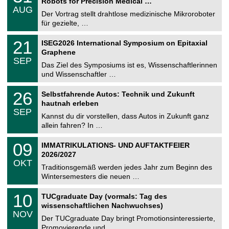
Robots for Precision Medical …
C
.
AUG
h
0
Der Vortrag stellt drahtlose medizinische Mikroroboter
e
8
für gezielte, …
m
.
n
2
T
i
2
21
ISEG2026 International Symposium on Epitaxial
0
U
t
1
2
Graphene
C
z
.
6
SEP
h
0
Das Ziel des Symposiums ist es, Wissenschaftlerinnen
e
9
und Wissenschaftler …
m
.
n
2
T
i
2
26
Selbstfahrende Autos: Technik und Zukunft
0
U
t
6
2
hautnah erleben
C
z
.
6
SEP
h
0
Kannst du dir vorstellen, dass Autos in Zukunft ganz
e
9
allein fahren? In …
m
.
n
2
T
i
0
09
IMMATRIKULATIONS- UND AUFTAKTFEIER
0
U
t
9
2
2026/2027
C
z
.
6
OKT
h
1
Traditionsgemäß werden jedes Jahr zum Beginn des
e
0
Wintersemesters die neuen …
m
.
n
2
Z
i
1
10
TUCgraduate Day (vormals: Tag des
0
e
t
0
2
wissenschaftlichen Nachwuchses)
n
z
.
6
NOV
t
1
Der TUCgraduate Day bringt Promotionsinteressierte,
r
1
Promovierende und …