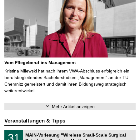
Vom Pflegeberuf ins Management
Kristina Milewski hat nach ihrem VWA-Abschluss erfolgreich ein
berufsbegleitendes Bachelorstudium „Management“ an der TU
Chemnitz gemeistert und damit ihren Bildungsweg strategisch
weiterentwickelt …
Mehr Artikel anzeigen
Veranstaltungen & Tipps
T
3
31
MAIN-Vorlesung "Wireless Small-Scale Surgical
U
1