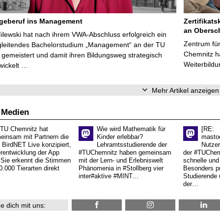
egeberuf ins Management
Zertifikats
an Obersc
Milewski hat nach ihrem VWA-Abschluss erfolgreich ein
Zentrum für
gleitendes Bachelorstudium „Management“ an der TU
Chemnitz ha
gemeistert und damit ihren Bildungsweg strategisch
Weiterbildu
wickelt …
Mehr Artikel anzeigen
 Medien
 TU Chemnitz hat
Wie wird Mathematik für
[RE:
einsam mit Partnern die
Kinder erlebbar?
masto
 BirdNET Live konzipiert,
Lehramtsstudierende der
Nutzer
erentwicklung der App
#TUChemnitz haben gemeinsam
der #TUChemn
.Sie erkennt die Stimmen
mit der Lern- und Erlebniswelt
schnelle und 
0.000 Tierarten direkt
Phänomenia in #Stollberg vier
Besonders pr
inter#aktive #MINT…
Studierende 
der…
e dich mit uns: