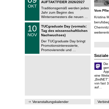
9
AUFTAKTFEIER 2026/2027
C
.
OKT
h
1
Traditionsgemäß werden jedes
e
Vom Pfl
0
Jahr zum Beginn des
m
.
Wintersemesters die neuen …
n
Kristina 
2
i
berufsbe
0
Z
t
1
10
2
TUCgraduate Day (vormals:
Chemnitz 
e
z
0
6
Tag des wissenschaftlichen
n
weiterent
.
NOV
t
Nachwuchses)
1
r
1
Der TUCgraduate Day bringt
u
.
Promotionsinteressierte,
m
2
f
Promovierende und …
0
ü
2
Soziale
r
6
d
e
Die
n
gem
w
App
i
eine Weit
s
„BirdNET“
s
von fast 1
e
auf…
n
s
c
h
Veranstaltungskalender
Verbind
a
f