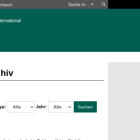
Suchen
Suche in…
ternational
chiv
yp:
Jahr:
Suchen