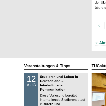
der Ukr
überste
Akt
Veranstaltungen & Tipps
TUCaktu
S
1
12
Studieren und Leben in
o
2
Deutschland –
n
.
AUG
s
Interkulturelle
0
t
Kommunikation
8
i
.
Diese Vorlesung bereitet
g
2
e
internationale Studierende auf
0
kulturelle und …
2