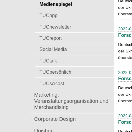
Deutsch
t
Medienspiegel
a
der Ukr
c
überste
TUCapp
h
:
TUCnewsletter
2022-0
Forsc
TUCreport
Deutsch
Social Media
der Ukr
überste
TUCtalk
TUCpersönlich
2022-0
Forsc
TUCscicast
Deutsch
Marketing,
der Ukr
Veranstaltungsorganisation und
überste
Merchandising
2022-0
Corporate Design
Forsc
Unishop
Deutsch