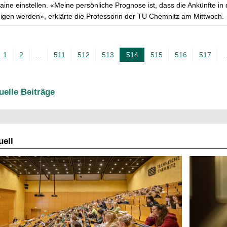
aine einstellen. «Meine persönliche Prognose ist, dass die Ankünfte in
igen werden», erklärte die Professorin der TU Chemnitz am Mittwoch.
1
2
...
511
512
513
514
515
516
517
.
A
k
t
uelle Beiträge
u
e
l
ell
l
e
S
e
i
t
e