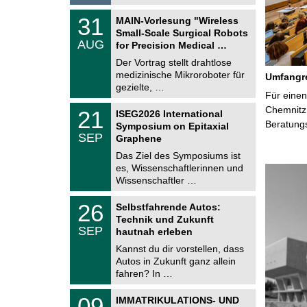
6
T
3
31
MAIN-Vorlesung "Wireless
U
1
Small-Scale Surgical Robots
C
.
AUG
h
for Precision Medical …
0
e
8
Der Vortrag stellt drahtlose
m
.
medizinische Mikroroboter für
n
Umfangre
2
i
gezielte, …
0
Für einen
t
2
z
T
Chemnitz 
6
2
21
ISEG2026 International
U
1
Beratung
Symposium on Epitaxial
C
.
SEP
h
Graphene
0
e
9
Das Ziel des Symposiums ist
m
.
es, Wissenschaftlerinnen und
n
2
i
Wissenschaftler …
0
t
2
z
T
6
2
26
Selbstfahrende Autos:
U
6
Technik und Zukunft
C
.
SEP
h
hautnah erleben
0
e
9
Kannst du dir vorstellen, dass
m
.
Autos in Zukunft ganz allein
n
2
i
fahren? In …
0
t
2
z
T
6
0
09
IMMATRIKULATIONS- UND
U