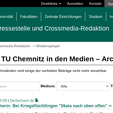
Direktlinks
Anmelden
Kontakt
iversität
Fakultäten
Zentrale Einrichtungen
Studium
In
ressestelle und Crossmedia-Redaktion
ossmedia-Redaktion
Medienspiegel
 TU Chemnitz in den Medien – Ar
mständen sind einige der verlinkten Beiträge nicht mehr einsehbar.
Medium:
T
3-09
|
DieSachsen.de
herin: Bei Kriegsflüchtlingen "Skala nach oben offen"