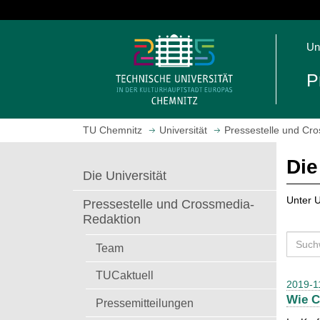
S
p
S
r
Un
t
i
a
n
P
r
g
t
e
s
z
TU Chemnitz
Universität
Pressestelle und Cr
e
u
i
m
Die
t
H
Die Universität
e
a
a
u
Unter U
Pressestelle und Crossmedia-
u
p
Redaktion
f
t
S
r
i
Team
u
u
n
c
TUCaktuell
f
h
2019-1
h
e
a
Wie C
e
Pressemitteilungen
n
l
n