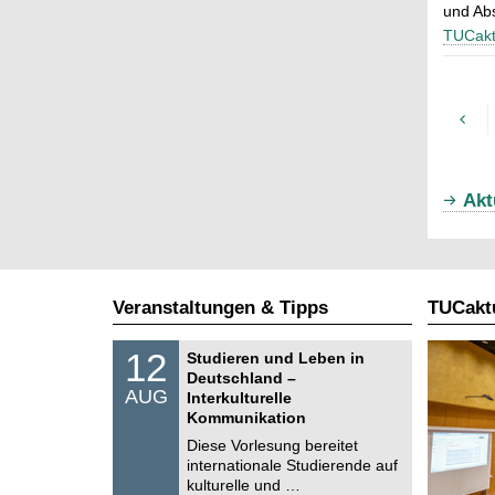
und Abs
TUCakt
Akt
Veranstaltungen & Tipps
TUCaktu
S
1
12
Studieren und Leben in
o
2
Deutschland –
n
.
AUG
s
Interkulturelle
0
t
Kommunikation
8
i
.
Diese Vorlesung bereitet
g
2
e
internationale Studierende auf
0
kulturelle und …
2