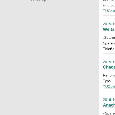
sind v
TUCakt
2019-1
Welts
„Sparen
Sparen 
Thießen
2019-1
Chaos
Renommi
Typs – 
TUCakt
2019-1
Anach
«Sparen