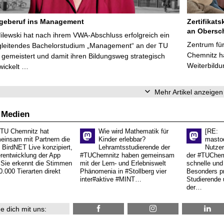
egeberuf ins Management
Zertifikats
an Obersc
Milewski hat nach ihrem VWA-Abschluss erfolgreich ein
Zentrum für
gleitendes Bachelorstudium „Management“ an der TU
Chemnitz ha
gemeistert und damit ihren Bildungsweg strategisch
Weiterbildu
wickelt …
Mehr Artikel anzeigen
 Medien
 TU Chemnitz hat
Wie wird Mathematik für
[RE:
einsam mit Partnern die
Kinder erlebbar?
masto
 BirdNET Live konzipiert,
Lehramtsstudierende der
Nutzer
erentwicklung der App
#TUChemnitz haben gemeinsam
der #TUChemn
.Sie erkennt die Stimmen
mit der Lern- und Erlebniswelt
schnelle und 
0.000 Tierarten direkt
Phänomenia in #Stollberg vier
Besonders pr
inter#aktive #MINT…
Studierende 
der…
e dich mit uns: