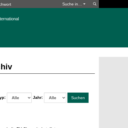
Suchen
Suche in…
ternational
chiv
yp:
Jahr:
Suchen