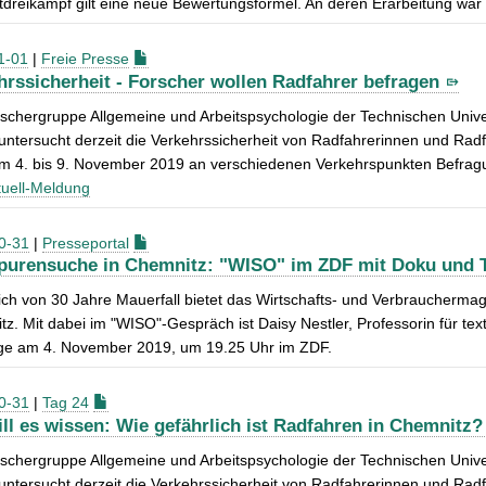
tdreikampf gilt eine neue Bewertungsformel. An deren Erarbeitung war 
1-01
|
Freie Presse
hrssicherheit - Forscher wollen Radfahrer befragen
schergruppe Allgemeine und Arbeitspsychologie der Technischen Univer
ntersucht derzeit die Verkehrssicherheit von Radfahrerinnen und Ra
om 4. bis 9. November 2019 an verschiedenen Verkehrspunkten Befrag
uell-Meldung
0-31
|
Presseportal
purensuche in Chemnitz: "WISO" im ZDF mit Doku und T
ich von 30 Jahre Mauerfall bietet das Wirtschafts- und Verbraucherm
z. Mit dabei im "WISO"-Gespräch ist Daisy Nestler, Professorin für tex
lge am 4. November 2019, um 19.25 Uhr im ZDF.
0-31
|
Tag 24
ill es wissen: Wie gefährlich ist Radfahren in Chemnitz?
schergruppe Allgemeine und Arbeitspsychologie der Technischen Univer
ntersucht derzeit die Verkehrssicherheit von Radfahrerinnen und Ra