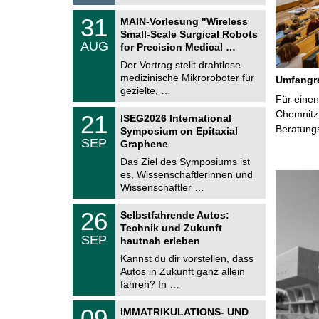
6
T
3
31
MAIN-Vorlesung "Wireless
U
1
Small-Scale Surgical Robots
C
.
AUG
h
for Precision Medical …
0
e
8
Der Vortrag stellt drahtlose
m
.
medizinische Mikroroboter für
n
Umfangre
2
i
gezielte, …
0
Für einen
t
2
z
T
Chemnitz 
6
2
21
ISEG2026 International
U
1
Beratung
Symposium on Epitaxial
C
.
SEP
h
Graphene
0
e
9
Das Ziel des Symposiums ist
m
.
es, Wissenschaftlerinnen und
n
2
i
Wissenschaftler …
0
t
2
z
T
6
2
26
Selbstfahrende Autos:
U
6
Technik und Zukunft
C
.
SEP
h
hautnah erleben
0
e
9
Kannst du dir vorstellen, dass
m
.
Autos in Zukunft ganz allein
n
2
i
fahren? In …
0
t
2
z
T
6
0
09
IMMATRIKULATIONS- UND
U