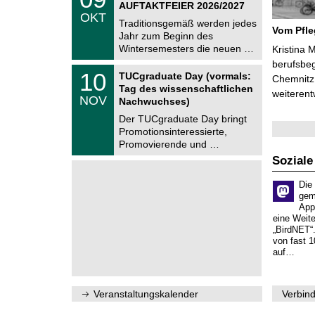
9
AUFTAKTFEIER 2026/2027
C
.
OKT
h
1
Traditionsgemäß werden jedes
e
Vom Pfl
0
Jahr zum Beginn des
m
.
Wintersemesters die neuen …
n
Kristina 
2
i
berufsbe
0
Z
t
1
10
2
TUCgraduate Day (vormals:
Chemnitz 
e
z
0
6
Tag des wissenschaftlichen
n
weiterent
.
NOV
t
Nachwuchses)
1
r
1
Der TUCgraduate Day bringt
u
.
Promotionsinteressierte,
m
2
f
Promovierende und …
0
ü
2
Soziale
r
6
d
e
Die
n
gem
w
App
i
eine Weit
s
„BirdNET“
s
von fast 1
e
auf…
n
s
c
h
Veranstaltungskalender
Verbind
a
f