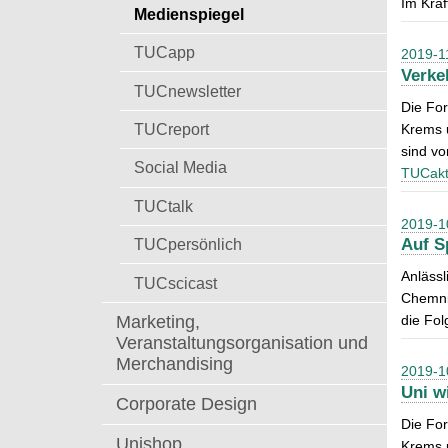
Im Kraf
t
Medienspiegel
a
c
TUCapp
2019-1
h
Verke
:
TUCnewsletter
Die For
TUCreport
Krems u
sind v
Social Media
TUCakt
TUCtalk
2019-1
TUCpersönlich
Auf S
Anlässl
TUCscicast
Chemnit
Marketing,
die Fo
Veranstaltungsorganisation und
Merchandising
2019-1
Uni w
Corporate Design
Die For
Unishop
Krems u