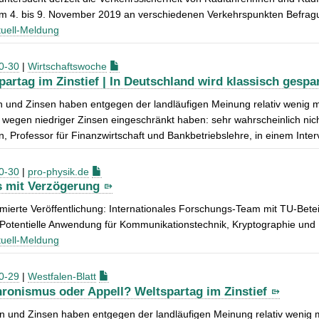
om 4. bis 9. November 2019 an verschiedenen Verkehrspunkten Befrag
uell-Meldung
0-30
|
Wirtschaftswoche
partag im Zinstief | In Deutschland wird klassisch gespa
 und Zinsen haben entgegen der landläufigen Meinung relativ wenig mit
wegen niedriger Zinsen eingeschränkt haben: sehr wahrscheinlich nicht
, Professor für Finanzwirtschaft und Bankbetriebslehre, in einem Inter
0-30
|
pro-physik.de
 mit Verzögerung
erte Veröffentlichung: Internationales Forschungs-Team mit TU-Betei
Potentielle Anwendung für Kommunikationstechnik, Kryptographie und
uell-Meldung
0-29
|
Westfalen-Blatt
ronismus oder Appell? Weltspartag im Zinstief
 und Zinsen haben entgegen der landläufigen Meinung relativ wenig mit