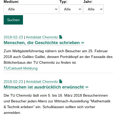
Medium:
Typ:
Jahr:
t
c
h
e
Suchen
n
a
c
2018-02-23
|
Amtsblatt Chemnitz
h
Menschen, die Geschichte schrieben
:
Zum Weltgästeführertag nähern sich Besucher am 25. Februar
2018 auch Galileo Galilei, dessen Porträtkopf an der Fassade des
Böttcherbaus der TU Chemnitz zu finden ist.
TUCaktuell-Meldung
2018-02-23
|
Amtsblatt Chemnitz
Mitmachen ist ausdrücklich erwünscht
Die TU Chemnitz lädt vom 5. bis 16. März 2018 Besucherinnen
und Besucher jeden Alters zur Mitmach-Ausstellung "Mathematik
& Technik erleben" ein. Schulklassen sollten sich vorher
anmelden.