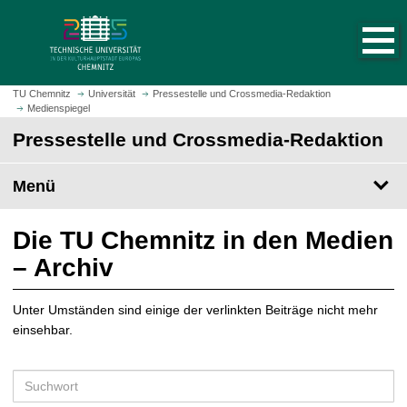
S
S
t
p
a
r
r
i
t
n
TU Chemnitz
Universität
Pressestelle und Crossmedia-Redaktion
s
Medienspiegel
g
e
e
Pressestelle und Crossmedia-Redaktion
i
z
t
u
Menü
e
m
a
H
u
a
Die TU Chemnitz in den Medien
f
u
– Archiv
r
p
u
t
f
Unter Umständen sind einige der verlinkten Beiträge nicht mehr
i
e
einsehbar.
n
n
h
a
S
l
u