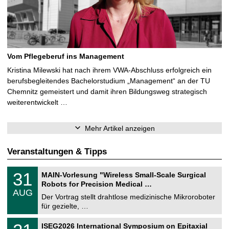
Vom Pflegeberuf ins Management
Kristina Milewski hat nach ihrem VWA-Abschluss erfolgreich ein
berufsbegleitendes Bachelorstudium „Management“ an der TU
Chemnitz gemeistert und damit ihren Bildungsweg strategisch
weiterentwickelt …
Mehr Artikel anzeigen
Veranstaltungen & Tipps
T
3
31
MAIN-Vorlesung "Wireless Small-Scale Surgical
U
1
Robots for Precision Medical …
C
.
AUG
h
0
Der Vortrag stellt drahtlose medizinische Mikroroboter
e
8
für gezielte, …
m
.
n
2
T
i
2
ISEG2026 International Symposium on Epitaxial
0
U