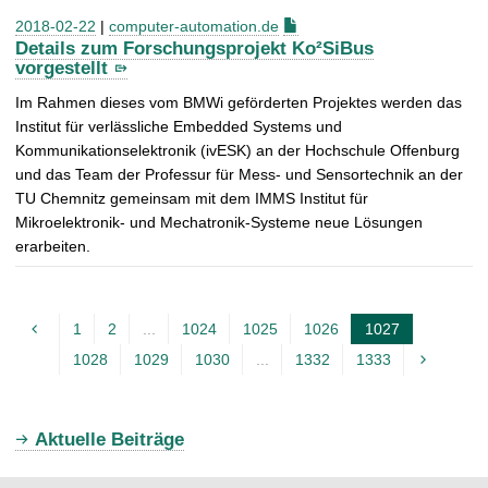
2018-02-22
|
computer-automation.de
Details zum Forschungsprojekt Ko²SiBus
vorgestellt
Im Rahmen dieses vom BMWi geförderten Projektes werden das
Institut für verlässliche Embedded Systems und
Kommunikationselektronik (ivESK) an der Hochschule Offenburg
und das Team der Professur für Mess- und Sensortechnik an der
TU Chemnitz gemeinsam mit dem IMMS Institut für
Mikroelektronik- und Mechatronik-Systeme neue Lösungen
erarbeiten.
1
2
...
1024
1025
1026
1027
A
1028
1029
1030
...
1332
1333
k
t
u
Aktuelle Beiträge
e
l