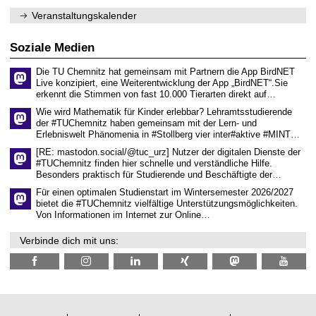
e
1
m
n
.
Veranstaltungskalender
n
w
2
i
i
0
t
s
2
Soziale Medien
z
s
6
e
Die TU Chemnitz hat gemeinsam mit Partnern die App BirdNET
n
Live konzipiert, eine Weiterentwicklung der App „BirdNET“.Sie
s
erkennt die Stimmen von fast 10.000 Tierarten direkt auf…
c
h
Wie wird Mathematik für Kinder erlebbar? Lehramtsstudierende
a
der #TUChemnitz haben gemeinsam mit der Lern- und
f
Erlebniswelt Phänomenia in #Stollberg vier inter#aktive #MINT…
t
l
[RE: mastodon.social/@tuc_urz] Nutzer der digitalen Dienste der
i
#TUChemnitz finden hier schnelle und verständliche Hilfe.
c
Besonders praktisch für Studierende und Beschäftigte der…
h
e
Für einen optimalen Studienstart im Wintersemester 2026/2027
n
bietet die #TUChemnitz vielfältige Unterstützungsmöglichkeiten.
N
Von Informationen im Internet zur Online…
a
c
Verbinde dich mit uns:
h
w
u
c
h
s