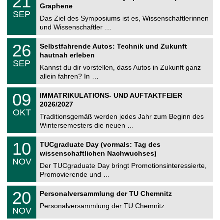
21
t
1
2
Graphene
C
z
.
6
SEP
h
0
Das Ziel des Symposiums ist es, Wissenschaftlerinnen
e
9
und Wissenschaftler …
m
.
n
2
T
i
2
26
Selbstfahrende Autos: Technik und Zukunft
0
U
t
6
2
hautnah erleben
C
z
.
6
SEP
h
0
Kannst du dir vorstellen, dass Autos in Zukunft ganz
e
9
allein fahren? In …
m
.
n
2
T
i
0
09
IMMATRIKULATIONS- UND AUFTAKTFEIER
0
U
t
9
2
2026/2027
C
z
.
6
OKT
h
1
Traditionsgemäß werden jedes Jahr zum Beginn des
e
0
Wintersemesters die neuen …
m
.
n
2
Z
i
1
10
TUCgraduate Day (vormals: Tag des
0
e
t
0
2
wissenschaftlichen Nachwuchses)
n
z
.
6
NOV
t
1
Der TUCgraduate Day bringt Promotionsinteressierte,
r
1
Promovierende und …
u
.
m
2
T
f
2
20
Personalversammlung der TU Chemnitz
0
U
ü
0
2
C
r
Personalversammlung der TU Chemnitz
.
6
NOV
h
d
1
e