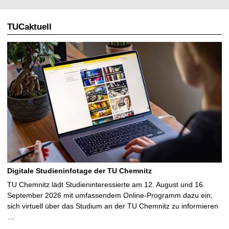
l
TUCaktuell
e
S
e
i
t
e
Digitale Studieninfotage der TU Chemnitz
TU Chemnitz lädt Studieninteressierte am 12. August und 16.
September 2026 mit umfassendem Online-Programm dazu ein,
sich virtuell über das Studium an der TU Chemnitz zu informieren
…