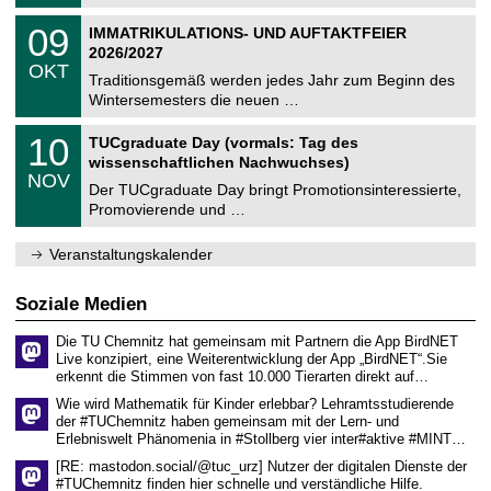
.
n
2
T
i
0
09
IMMATRIKULATIONS- UND AUFTAKTFEIER
0
U
t
9
2
2026/2027
C
z
.
6
OKT
h
1
Traditionsgemäß werden jedes Jahr zum Beginn des
e
0
Wintersemesters die neuen …
m
.
n
2
Z
i
1
10
TUCgraduate Day (vormals: Tag des
0
e
t
0
2
wissenschaftlichen Nachwuchses)
n
z
.
6
NOV
t
1
Der TUCgraduate Day bringt Promotionsinteressierte,
r
1
Promovierende und …
u
.
m
2
f
0
Veranstaltungskalender
ü
2
r
6
d
Soziale Medien
e
n
Die TU Chemnitz hat gemeinsam mit Partnern die App BirdNET
w
Live konzipiert, eine Weiterentwicklung der App „BirdNET“.Sie
i
erkennt die Stimmen von fast 10.000 Tierarten direkt auf…
s
s
Wie wird Mathematik für Kinder erlebbar? Lehramtsstudierende
e
der #TUChemnitz haben gemeinsam mit der Lern- und
n
Erlebniswelt Phänomenia in #Stollberg vier inter#aktive #MINT…
s
c
[RE: mastodon.social/@tuc_urz] Nutzer der digitalen Dienste der
h
#TUChemnitz finden hier schnelle und verständliche Hilfe.