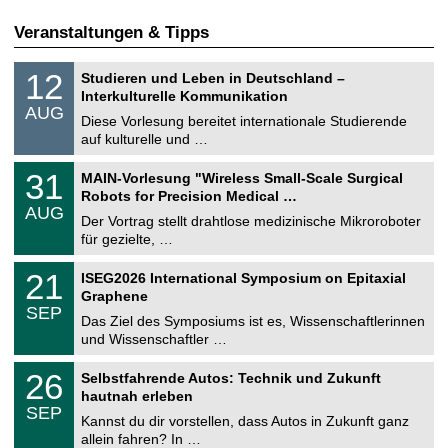
Veranstaltungen & Tipps
S
1
12
Studieren und Leben in Deutschland –
o
2
Interkulturelle Kommunikation
n
.
AUG
s
0
Diese Vorlesung bereitet internationale Studierende
t
8
auf kulturelle und …
i
.
g
2
T
e
3
31
MAIN-Vorlesung "Wireless Small-Scale Surgical
0
U
1
2
Robots for Precision Medical …
C
.
6
AUG
h
0
Der Vortrag stellt drahtlose medizinische Mikroroboter
e
8
für gezielte, …
m
.
n
2
T
i
2
21
ISEG2026 International Symposium on Epitaxial
0
U
t
1
2
Graphene
C
z
.
6
SEP
h
0
Das Ziel des Symposiums ist es, Wissenschaftlerinnen
e
9
und Wissenschaftler …
m
.
n
2
T
i
2
26
Selbstfahrende Autos: Technik und Zukunft
0
U
t
6
2
hautnah erleben
C
z
.
6
SEP
h
0
Kannst du dir vorstellen, dass Autos in Zukunft ganz
e
9
allein fahren? In …
m