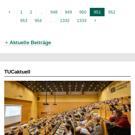
1
2
...
948
949
950
951
952
A
953
954
...
1332
1333
k
t
u
Aktuelle Beiträge
e
l
l
TUCaktuell
e
S
e
i
t
e