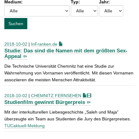
Medium:
Typ:
Jahr:
t
c
h
e
Suchen
n
a
c
2018-10-02
|
InFranken.de
h
Studie: Das sind die Namen mit dem größten Sex-
:
Appeal
Die Technische Universität Chemnitz hat eine Studie zur
Wahrnehmung von Vornamen veröffentlicht. Mit diesen Vornamen
assoziieren die meisten Menschen Attraktivität.
2018-10-02
|
CHEMNITZ FERNSEHEN
Studienfilm gewinnt Bürgerpreis
Mit der interkulturellen Liebesgeschichte „Saleh und Maja“
überzeugte ein Team aus Studenten die Jury des Bürgerpreises.
TUCaktuell-Meldung