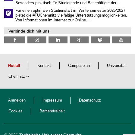
a
Besonders praktisch für Studierende und Beschäftigte der…
f
t
Für einen optimalen Studienstart im Wintersemester 2026/2027
l
bietet die #TUChemnitz vielfältige Unterstützungsmöglichkeiten.
i
Von Informationen im Internet zur Online…
c
h
Verbinde dich mit uns:
e
n
N
a
c
h
w
u
Notfall
Kontakt
Campusplan
Universität
c
h
Chemnitz
s
Anmelden
Impressum
Datenschutz
Cookies
Barrierefreiheit
© 2026 Technische Universität Chemnitz