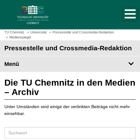
S
S
t
p
a
r
r
i
t
n
TU Chemnitz
Universität
Pressestelle und Crossmedia-Redaktion
s
Medienspiegel
g
e
e
Pressestelle und Crossmedia-Redaktion
i
z
t
u
Menü
e
m
a
H
u
a
Die TU Chemnitz in den Medien
f
u
– Archiv
r
p
u
t
f
Unter Umständen sind einige der verlinkten Beiträge nicht mehr
i
e
einsehbar.
n
n
h
a
S
l
u