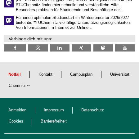
i
#TUChemnitz finden hier schnelle und verständliche Hilfe.
c
Besonders praktisch für Studierende und Beschäftigte der…
h
e
Für einen optimalen Studienstart im Wintersemester 2026/2027
n
bietet die #TUChemnitz vielfältige Unterstützungsmöglichkeiten.
N
Von Informationen im Internet zur Online…
a
c
Verbinde dich mit uns:
h
w
u
c
h
s
Notfall
Kontakt
Campusplan
Universität
Chemnitz
Anmelden
Impressum
Datenschutz
Cookies
Barrierefreiheit