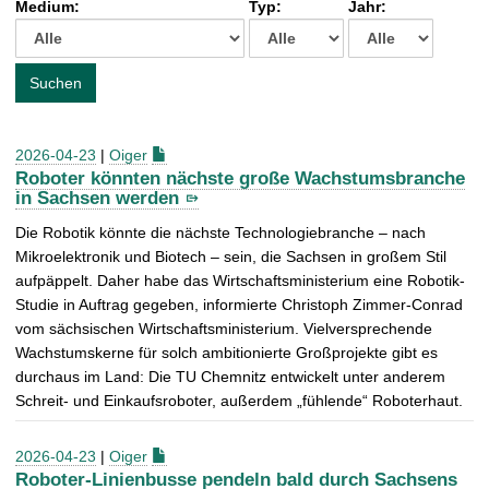
Medium:
Typ:
Jahr:
t
c
h
e
Suchen
n
a
c
2026-04-23
|
Oiger
h
Roboter könnten nächste große Wachstumsbranche
:
in Sachsen werden
Die Robotik könnte die nächste Technologiebranche – nach
Mikroelektronik und Biotech – sein, die Sachsen in großem Stil
aufpäppelt. Daher habe das Wirtschaftsministerium eine Robotik-
Studie in Auftrag gegeben, informierte Christoph Zimmer-Conrad
vom sächsischen Wirtschaftsministerium. Vielversprechende
Wachstumskerne für solch ambitionierte Großprojekte gibt es
durchaus im Land: Die TU Chemnitz entwickelt unter anderem
Schreit- und Einkaufsroboter, außerdem „fühlende“ Roboterhaut.
2026-04-23
|
Oiger
Roboter-Linienbusse pendeln bald durch Sachsens