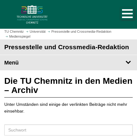
S
S
t
p
a
r
r
i
t
n
TU Chemnitz
Universität
Pressestelle und Crossmedia-Redaktion
s
Medienspiegel
g
e
e
Pressestelle und Crossmedia-Redaktion
i
z
t
u
Menü
e
m
a
H
u
a
Die TU Chemnitz in den Medien
f
u
– Archiv
r
p
u
t
f
Unter Umständen sind einige der verlinkten Beiträge nicht mehr
i
e
einsehbar.
n
n
h
a
S
l
u