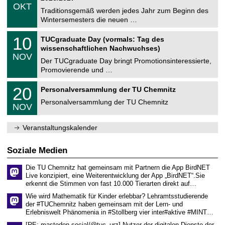
z
.
6
OKT
h
1
Traditionsgemäß werden jedes Jahr zum Beginn des
e
0
Wintersemesters die neuen …
m
.
n
2
Z
i
1
10
TUCgraduate Day (vormals: Tag des
0
e
t
0
2
wissenschaftlichen Nachwuchses)
n
z
.
6
NOV
t
1
Der TUCgraduate Day bringt Promotionsinteressierte,
r
1
Promovierende und …
u
.
m
2
T
f
2
20
Personalversammlung der TU Chemnitz
0
U
ü
0
2
C
r
Personalversammlung der TU Chemnitz
.
6
NOV
h
d
1
e
e
1
m
n
.
Veranstaltungskalender
n
w
2
i
i
0
t
s
2
Soziale Medien
z
s
6
e
Die TU Chemnitz hat gemeinsam mit Partnern die App BirdNET
n
Live konzipiert, eine Weiterentwicklung der App „BirdNET“.Sie
s
erkennt die Stimmen von fast 10.000 Tierarten direkt auf…
c
h
Wie wird Mathematik für Kinder erlebbar? Lehramtsstudierende
a
der #TUChemnitz haben gemeinsam mit der Lern- und
f
Erlebniswelt Phänomenia in #Stollberg vier inter#aktive #MINT…
t
l
[RE: mastodon.social/@tuc_urz] Nutzer der digitalen Dienste der