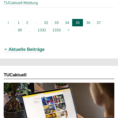
TUCaktuell-Meldung
1
2
...
32
33
34
35
36
37
A
38
...
1332
1333
k
t
u
Aktuelle Beiträge
e
l
l
TUCaktuell
e
S
e
i
t
e