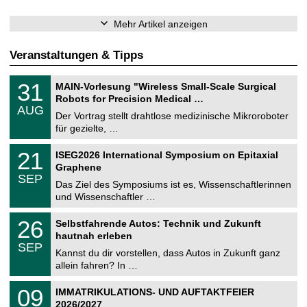
Mehr Artikel anzeigen
Veranstaltungen & Tipps
T
3
31
MAIN-Vorlesung "Wireless Small-Scale Surgical
U
1
Robots for Precision Medical …
C
.
AUG
h
0
Der Vortrag stellt drahtlose medizinische Mikroroboter
e
8
für gezielte, …
m
.
n
2
T
i
2
21
ISEG2026 International Symposium on Epitaxial
0
U
t
1
2
Graphene
C
z
.
6
SEP
h
0
Das Ziel des Symposiums ist es, Wissenschaftlerinnen
e
9
und Wissenschaftler …
m
.
n
2
T
i
2
26
Selbstfahrende Autos: Technik und Zukunft
0
U
t
6
2
hautnah erleben
C
z
.
6
SEP
h
0
Kannst du dir vorstellen, dass Autos in Zukunft ganz
e
9
allein fahren? In …
m
.
n
2
T
i
0
09
IMMATRIKULATIONS- UND AUFTAKTFEIER
0
U
t
9
2
2026/2027
C