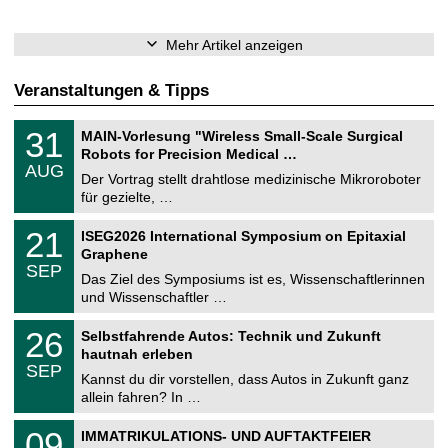
Mehr Artikel anzeigen
Veranstaltungen & Tipps
T
3
31
MAIN-Vorlesung "Wireless Small-Scale Surgical
U
1
Robots for Precision Medical …
C
.
AUG
h
0
Der Vortrag stellt drahtlose medizinische Mikroroboter
e
8
für gezielte, …
m
.
n
2
T
i
2
21
ISEG2026 International Symposium on Epitaxial
0
U
t
1
2
Graphene
C
z
.
6
SEP
h
0
Das Ziel des Symposiums ist es, Wissenschaftlerinnen
e
9
und Wissenschaftler …
m
.
n
2
T
i
2
26
Selbstfahrende Autos: Technik und Zukunft
0
U
t
6
2
hautnah erleben
C
z
.
6
SEP
h
0
Kannst du dir vorstellen, dass Autos in Zukunft ganz
e
9
allein fahren? In …
m
.
n
2
T
i
0
09
IMMATRIKULATIONS- UND AUFTAKTFEIER
0
U
t