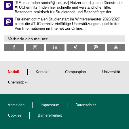
l
[RE: mastodon.social/@tuc_urz] Nutzer der digitalen Dienste der
i
#TUChemnitz finden hier schnelle und verständliche Hilfe.
c
Besonders praktisch für Studierende und Beschäftigte der…
h
e
Für einen optimalen Studienstart im Wintersemester 2026/2027
n
bietet die #TUChemnitz vielfältige Unterstützungsmöglichkeiten.
N
Von Informationen im Internet zur Online…
a
c
Verbinde dich mit uns:
h
w
u
c
h
s
Notfall
Kontakt
Campusplan
Universität
Chemnitz
Anmelden
Impressum
Datenschutz
Cookies
Barrierefreiheit