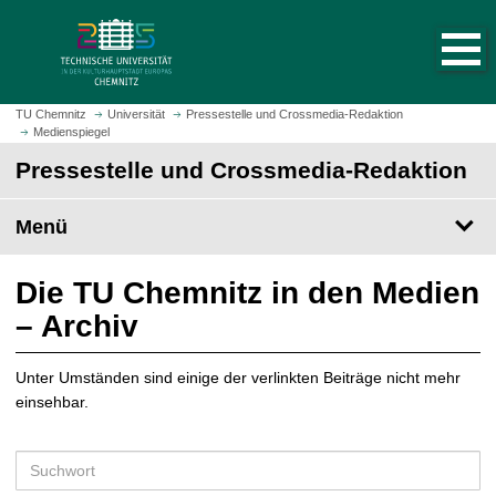
S
S
t
p
a
r
r
i
t
n
TU Chemnitz
Universität
Pressestelle und Crossmedia-Redaktion
s
Medienspiegel
g
e
e
Pressestelle und Crossmedia-Redaktion
i
z
t
u
Menü
e
m
a
H
u
a
Die TU Chemnitz in den Medien
f
u
– Archiv
r
p
u
t
f
Unter Umständen sind einige der verlinkten Beiträge nicht mehr
i
e
einsehbar.
n
n
h
a
S
l
u