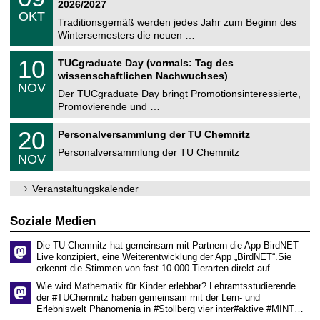
9
2
2026/2027
C
z
.
6
OKT
h
1
Traditionsgemäß werden jedes Jahr zum Beginn des
e
0
Wintersemesters die neuen …
m
.
n
2
Z
i
1
10
TUCgraduate Day (vormals: Tag des
0
e
t
0
2
wissenschaftlichen Nachwuchses)
n
z
.
6
NOV
t
1
Der TUCgraduate Day bringt Promotionsinteressierte,
r
1
Promovierende und …
u
.
m
2
T
f
2
20
Personalversammlung der TU Chemnitz
0
U
ü
0
2
C
r
Personalversammlung der TU Chemnitz
.
6
NOV
h
d
1
e
e
1
m
n
.
Veranstaltungskalender
n
w
2
i
i
0
t
s
2
Soziale Medien
z
s
6
e
Die TU Chemnitz hat gemeinsam mit Partnern die App BirdNET
n
Live konzipiert, eine Weiterentwicklung der App „BirdNET“.Sie
s
erkennt die Stimmen von fast 10.000 Tierarten direkt auf…
c
h
Wie wird Mathematik für Kinder erlebbar? Lehramtsstudierende
a
der #TUChemnitz haben gemeinsam mit der Lern- und
f
Erlebniswelt Phänomenia in #Stollberg vier inter#aktive #MINT…
t