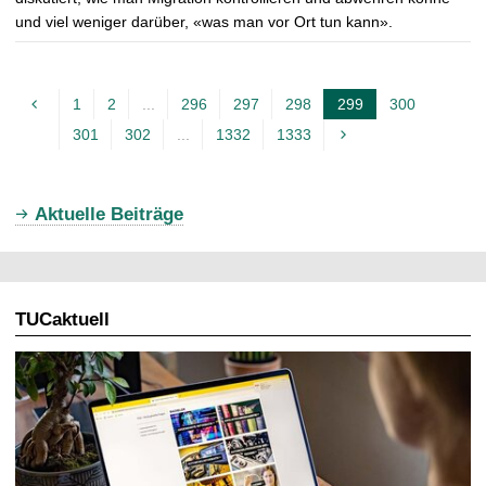
und viel weniger darüber, «was man vor Ort tun kann».
1
2
...
296
297
298
299
300
A
301
302
...
1332
1333
k
t
u
Aktuelle Beiträge
e
l
l
TUCaktuell
e
S
e
i
t
e