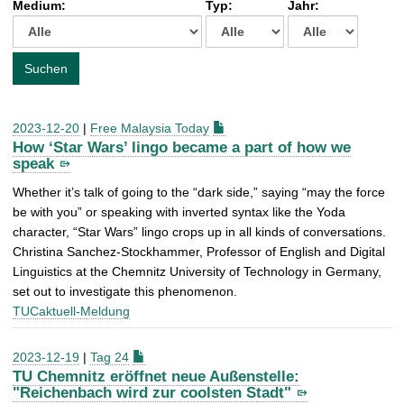
Medium:
Typ:
Jahr:
t
c
h
e
Suchen
n
a
c
2023-12-20
|
Free Malaysia Today
h
How ‘Star Wars’ lingo became a part of how we
:
speak
Whether it’s talk of going to the “dark side,” saying “may the force
be with you” or speaking with inverted syntax like the Yoda
character, “Star Wars” lingo crops up in all kinds of conversations.
Christina Sanchez-Stockhammer, Professor of English and Digital
Linguistics at the Chemnitz University of Technology in Germany,
set out to investigate this phenomenon.
TUCaktuell-Meldung
2023-12-19
|
Tag 24
TU Chemnitz eröffnet neue Außenstelle:
"Reichenbach wird zur coolsten Stadt"