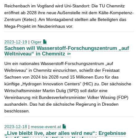
Reichenbach im Vogtland wird Uni-Standort: Die TU Chemnitz
eröffnet ab 2028 ihre neue Außenstelle mit dem Kälte-Kompetenz-
Zentrum (Ketec). Am Montagabend stellten alle Beteiligten das
Mega-Projekt im Neuberinhaus vor.
2023-12-19
|
Oiger
Sachsen will Wasserstoff-Forschungszentrum „auf
Weltniveau“ in Chemnitz
Um ein nationales Wasserstoff-Forschungszentrum „auf
Weltniveau“ in Chemnitz einzurichten, schießt der Freistaat
Sachsen von 2024 bis 2028 rund 15 Millionen Euro für das
künftige „Hydrogen Innovation Centers“ (HIC) zu. Der sächsische
Wirtschaftsminister Martin Dulig (SPD) soll dafür eine
Vereinbarung mit Bundesverkehrsminister Volker Wissing (FDP)
aushandeln. Das hat die sächsische Regierung in Dresden
beschlossen.
2023-12-18
|
messe-event.at
„Live bleibt live, aber alles wird neu“: Ergebnisse