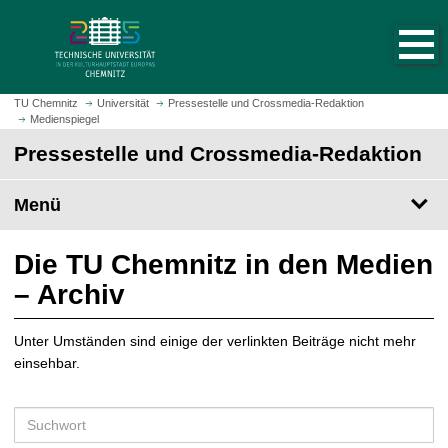
S
S
t
p
a
r
r
i
t
n
TU Chemnitz
Universität
Pressestelle und Crossmedia-Redaktion
s
Medienspiegel
g
e
e
Pressestelle und Crossmedia-Redaktion
i
z
t
u
Menü
e
m
a
H
u
a
Die TU Chemnitz in den Medien
f
u
– Archiv
r
p
u
t
f
Unter Umständen sind einige der verlinkten Beiträge nicht mehr
i
e
einsehbar.
n
n
h
a
S
l
u