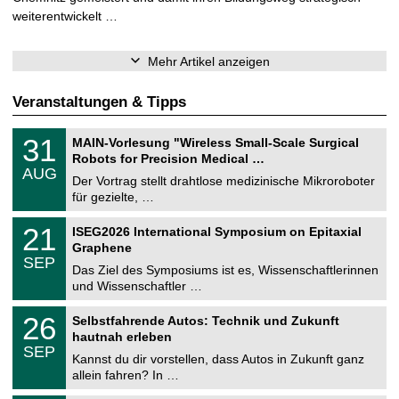
weiterentwickelt …
Mehr Artikel anzeigen
Veranstaltungen & Tipps
T
3
31
MAIN-Vorlesung "Wireless Small-Scale Surgical
U
1
Robots for Precision Medical …
C
.
AUG
h
0
Der Vortrag stellt drahtlose medizinische Mikroroboter
e
8
für gezielte, …
m
.
n
2
T
i
2
21
ISEG2026 International Symposium on Epitaxial
0
U
t
1
2
Graphene
C
z
.
6
SEP
h
0
Das Ziel des Symposiums ist es, Wissenschaftlerinnen
e
9
und Wissenschaftler …
m
.
n
2
T
i
2
26
Selbstfahrende Autos: Technik und Zukunft
0
U
t
6
2
hautnah erleben
C
z
.
6
SEP
h
0
Kannst du dir vorstellen, dass Autos in Zukunft ganz
e
9
allein fahren? In …
m
.
n
2