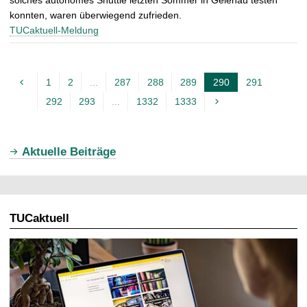
solches autonomes Shuttle letzten Sommer in Gelenau testen
konnten, waren überwiegend zufrieden.
TUCaktuell-Meldung
1
2
...
287
288
289
290
291
A
292
293
...
1332
1333
k
t
u
Aktuelle Beiträge
e
l
l
TUCaktuell
e
S
e
i
t