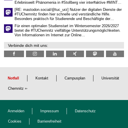
Erlebniswelt Phänomenia in #Stollberg vier inter#aktive #MINT…
t
l
[RE: mastodon.social/@tuc_urz] Nutzer der digitalen Dienste der
i
#TUChemnitz finden hier schnelle und verständliche Hilfe.
c
Besonders praktisch für Studierende und Beschäftigte der…
h
e
Für einen optimalen Studienstart im Wintersemester 2026/2027
n
bietet die #TUChemnitz vielfältige Unterstützungsmöglichkeiten.
N
Von Informationen im Internet zur Online…
a
c
Verbinde dich mit uns:
h
w
u
c
h
s
Notfall
Kontakt
Campusplan
Universität
Chemnitz
Anmelden
Impressum
Datenschutz
Cookies
Barrierefreiheit