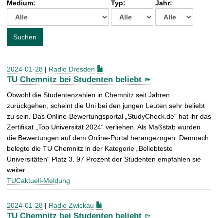
Medium:
Typ:
Jahr:
t
c
h
e
Suchen
n
a
c
2024-01-28
|
Radio Dresden
h
TU Chemnitz bei Studenten beliebt
:
Obwohl die Studentenzahlen in Chemnitz seit Jahren
zurückgehen, scheint die Uni bei den jungen Leuten sehr beliebt
zu sein. Das Online-Bewertungsportal „StudyCheck.de“ hat ihr das
Zertifikat „Top Universität 2024“ verliehen. Als Maßstab wurden
die Bewertungen auf dem Online-Portal herangezogen. Demnach
belegte die TU Chemnitz in der Kategorie „Beliebteste
Universitäten“ Platz 3. 97 Prozent der Studenten empfahlen sie
weiter.
TUCaktuell-Meldung
2024-01-28
|
Radio Zwickau
TU Chemnitz bei Studenten beliebt