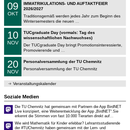
T
i
0
09
IMMATRIKULATIONS- UND AUFTAKTFEIER
0
U
t
9
2
2026/2027
C
z
.
6
OKT
h
1
Traditionsgemäß werden jedes Jahr zum Beginn des
e
0
Wintersemesters die neuen …
m
.
n
2
Z
i
1
10
TUCgraduate Day (vormals: Tag des
0
e
t
0
2
wissenschaftlichen Nachwuchses)
n
z
.
6
NOV
t
1
Der TUCgraduate Day bringt Promotionsinteressierte,
r
1
Promovierende und …
u
.
m
2
T
f
2
20
Personalversammlung der TU Chemnitz
0
U
ü
0
2
C
r
Personalversammlung der TU Chemnitz
.
6
NOV
h
d
1
e
e
1
m
n
.
Veranstaltungskalender
n
w
2
i
i
0
t
s
2
Soziale Medien
z
s
6
e
Die TU Chemnitz hat gemeinsam mit Partnern die App BirdNET
n
Live konzipiert, eine Weiterentwicklung der App „BirdNET“.Sie
s
erkennt die Stimmen von fast 10.000 Tierarten direkt auf…
c
h
Wie wird Mathematik für Kinder erlebbar? Lehramtsstudierende
a
der #TUChemnitz haben gemeinsam mit der Lern- und
f