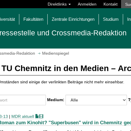
Direktlinks
Anmelden
Kontakt
iversität
Fakultäten
Zentrale Einrichtungen
Studium
In
ressestelle und Crossmedia-Redaktion
ossmedia-Redaktion
Medienspiegel
 TU Chemnitz in den Medien – Ar
mständen sind einige der verlinkten Beiträge nicht mehr einsehbar.
Medium:
T
3-13
|
MDR aktuell
oman zum Kinohit? "Superbusen" wird in Chemnitz ge