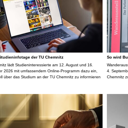
i
t
e
 Studieninfotage der TU Chemnitz
So wird Bu
tz lädt Studieninteressierte am 12. August und 16.
Wanderausst
r 2026 mit umfassendem Online-Programm dazu ein,
4. Septembe
uell über das Studium an der TU Chemnitz zu informieren
Chemnitz z