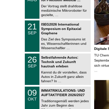
0
e
8
Der Vortrag stellt drahtlose
m
.
medizinische Mikroroboter für
n
2
i
gezielte, …
0
t
2
z
T
6
2
21
ISEG2026 International
U
1
Symposium on Epitaxial
C
.
SEP
h
Graphene
0
e
9
Das Ziel des Symposiums ist
m
.
es, Wissenschaftlerinnen und
n
2
i
Wissenschaftler …
Digitale
0
t
2
z
T
TU Chemni
6
2
26
Selbstfahrende Autos:
U
6
Septembe
Technik und Zukunft
C
.
SEP
sich virt
h
hautnah erleben
0
e
…
9
Kannst du dir vorstellen, dass
m
.
Autos in Zukunft ganz allein
n
2
i
fahren? In …
0
t
2
z
T
6
0
09
IMMATRIKULATIONS- UND
U
9
AUFTAKTFEIER 2026/2027
C
.
OKT
h
1
Traditionsgemäß werden jedes
e
0
Jahr zum Beginn des
m
.