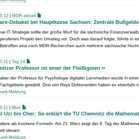
3-12
|
MDR aktuell
are-Debakel bei Hauptkasse Sachsen: Zentrale Bußgelds
ue IT-Strategie sollte der große Wurf für die sächsische Finanzverwalt
erufenes Projekt den Umstieg vor. Doch was darauf folgte, führte in 
. Betroffen sind nach MDR-Recherchen auch mehrere sächsische Hochs
3-11
|
Tag 24
itzer Professor ist einer der Fleißigsten
aber der Professur für Psychologie digitaler Lernmedien wurde in ein
Fachgebiets gewählt. Drei von Reys Doktoranden haben es ebenfalls in 
uell-Meldung
3-11
|
Blick
il Uzi bis Cher: So erklärt die TU Chemnitz die Mathemat
ndere als trockene Formeln: Am 21. März zeigt der 8. Tag der Mathema
lt steuert.
uell-Meldung