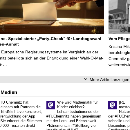
line: Spezialisierter „Party-Check“ für Landtagswahl
Vom Pfleg
en-Anhalt
Kristina Mi
r Europäische Regierungssysteme im Vergleich an der
berufsbegl
tz beteiligte sich an der Entwicklung einer Wahl-O-Mat-
Chemnitz ge
ve …
weiterentwi
Mehr Artikel anzeigen
 Medien
 TU Chemnitz hat
Wie wird Mathematik für
[RE:
einsam mit Partnern die
Kinder erlebbar?
masto
 BirdNET Live konzipiert,
Lehramtsstudierende der
Nutzer
erentwicklung der App
#TUChemnitz haben gemeinsam
der #TUChemn
.Sie erkennt die Stimmen
mit der Lern- und Erlebniswelt
schnelle und 
0.000 Tierarten direkt
Phänomenia in #Stollberg vier
Besonders pr