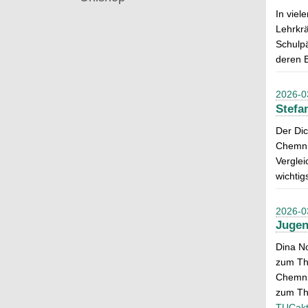
In vie
Lehrkrä
Schulpä
deren B
2026-0
Stefa
Der Dic
Chemnit
Verglei
wichtig
2026-0
Jugen
Dina No
zum Th
Chemnit
zum Th
TUCakt