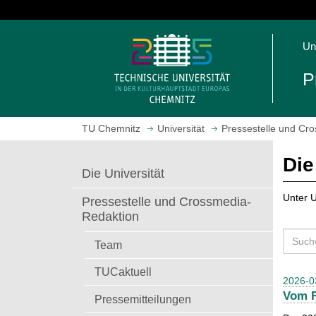
S
p
S
r
Un
t
i
a
n
P
r
g
t
e
s
z
TU Chemnitz
Universität
Pressestelle und Cr
e
u
i
m
Die
t
H
Die Universität
e
a
a
u
Unter U
Pressestelle und Crossmedia-
u
p
Redaktion
f
t
S
r
i
Team
u
u
n
c
TUCaktuell
f
h
2026-0
h
e
a
Vom R
e
Pressemitteilungen
n
l
n