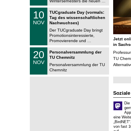
Wintersemesters die neuen …
n
2
i
0
Z
t
1
10
2
TUCgraduate Day (vormals:
e
z
0
6
Tag des wissenschaftlichen
n
.
NOV
t
Nachwuchses)
1
r
1
Der TUCgraduate Day bringt
u
.
Promotionsinteressierte,
m
2
Jetzt on
f
Promovierende und …
0
ü
in Sachs
2
r
T
6
2
20
Personalversammlung der
Professu
d
U
0
TU Chemnitz
e
C
TU Chemni
.
NOV
n
h
1
Personalversammlung der TU
Alternati
w
e
1
Chemnitz
i
m
.
s
n
2
s
i
0
e
t
2
n
z
6
s
Soziale
c
h
Die
a
gem
f
App
t
eine Weit
l
„BirdNET“
i
von fast 1
c