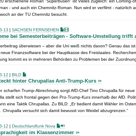
0 erschienene Roman "Superbusen" ist Vieles zugleich: ein Coming-of-A
man - und auch ein Chemnitz-Roman. Nun wird er verfilmt - natürlich
twoch an der TU Chemnitz besucht.
3-13
|
SACHSEN FERNSEHEN
eme bei Semesterbeiträgen - Software-Umstellung trifft
rbeitrag überwiesen – aber die Uni weiß nichts davon? Genau das ist d
e neue Finanzsoftware bei der Hauptkasse des Freistaates. Recherchen ö
lung kommt es in mehreren Behörden zu Problemen bei der Zuordnun
3-12
|
BILD
teckt hinter Chrupallas Anti-Trump-Kurs
er scharfen Trump-Abrechnung sorgt AfD-Chef Tino Chrupalla für neue
la stellt sich frontal gegen den Pro-Trump-Kurs innerhalb der AfD. Po
arin eine Taktik Chrupallas. Zu BILD: „Er bedient damit Wähler im Oste
 Chrupalla versucht sich damit bewusst von Weidel abzugrenzen.“
3-12
|
Deutschlandfunk Nova
prachigkeit im Klassenzimmer