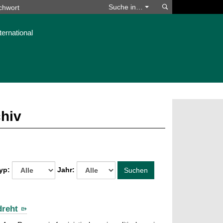
Suchen
Suche in…
ternational
chiv
yp:
Jahr:
Suchen
dreht