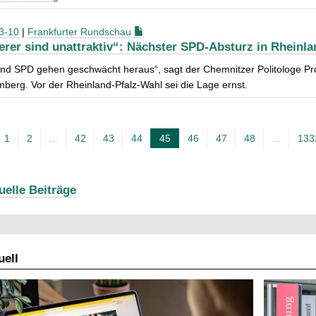
3-10
|
Frankfurter Rundschau
ierer sind unattraktiv“: Nächster SPD-Absturz in Rheinl
d SPD gehen geschwächt heraus“, sagt der Chemnitzer Politologe Prof
berg. Vor der Rheinland-Pfalz-Wahl sei die Lage ernst.
1
2
...
42
43
44
45
46
47
48
...
133
A
k
t
uelle Beiträge
u
e
l
ell
l
e
S
e