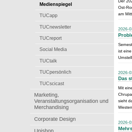
Der 202
t
Medienspiegel
a
Ost-Ro
c
am Mit
TUCapp
h
:
TUCnewsletter
2026-0
Probl
TUCreport
Semeste
Social Media
ist ein
Umstel
TUCtalk
TUCpersönlich
2026-0
Das s
TUCscicast
Mit ein
Marketing,
Chrupal
Veranstaltungsorganisation und
sieht d
Merchandising
Westen.
Corporate Design
2026-0
Mehrs
Unishop