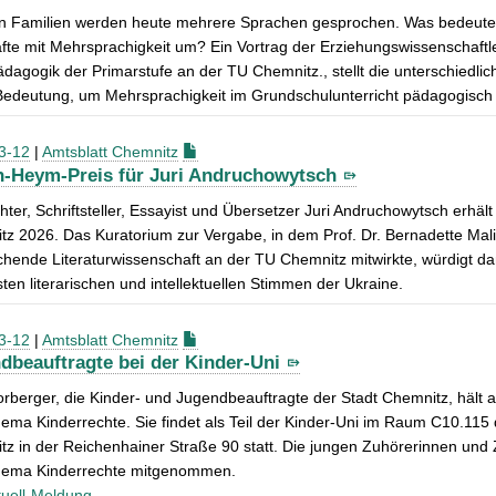
len Familien werden heute mehrere Sprachen gesprochen. Was bedeutet
fte mit Mehrsprachigkeit um? Ein Vortrag der Erziehungswissenschaftle
dagogik der Primarstufe an der TU Chemnitz., stellt die unterschiedlich
edeutung, um Mehrsprachigkeit im Grundschulunterricht pädagogisch s
3-12
|
Amtsblatt Chemnitz
n-Heym-Preis für Juri Andruchowytsch
hter, Schriftsteller, Essayist und Übersetzer Juri Andruchowytsch erhäl
z 2026. Das Kuratorium zur Vergabe, in dem Prof. Dr. Bernadette Mal
chende Literaturwissenschaft an der TU Chemnitz mitwirkte, würdigt d
sten literarischen und intellektuellen Stimmen der Ukraine.
3-12
|
Amtsblatt Chemnitz
dbeauftragte bei der Kinder-Uni
rberger, die Kinder- und Jugendbeauftragte der Stadt Chemnitz, hält a
ema Kinderrechte. Sie findet als Teil der Kinder-Uni im Raum C10.11
z in der Reichenhainer Straße 90 statt. Die jungen Zuhörerinnen und
ema Kinderrechte mitgenommen.
uell-Meldung