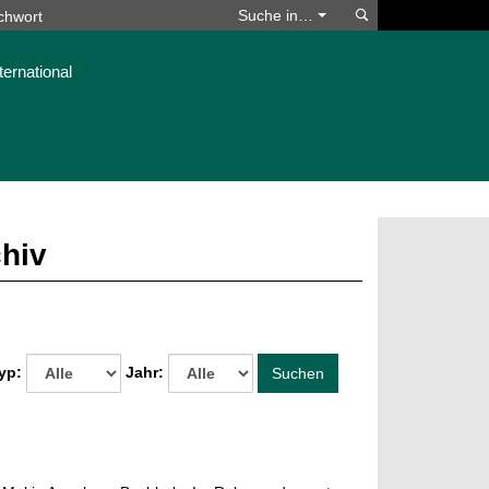
Suchen
Suche in…
ternational
chiv
yp:
Jahr:
Suchen