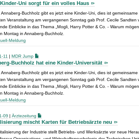
 Kinder-Uni sorgt für ein volles Haus
 Annaberg-Buchholz gibt es jetzt eine Kinder-Uni, dies ist gemeinsame
ten Veranstaltung am vergangenen Sonntag gab Prof. Cecile Sandten v
de Einblicke in das Thema „Mogli, Harry Potter & Co. - Warum mögen 
en Montag in Annaberg-Buchholz.
uell-Meldung
1-11
|
MDR Jump
erg-Buchholz hat eine Kinder-Universität
 Annaberg-Buchholz gibt es jetzt eine Kinder-Uni, dies ist gemeinsame
ten Veranstaltung am vergangenen Sonntag gab Prof. Cecile Sandten v
de Einblicke in das Thema „Mogli, Harry Potter & Co. - Warum mögen 
en Montag in Annaberg-Buchholz.
uell-Meldung
1-09
|
Ärztezeitung
alisierung mischt Karten für Betriebsärzte neu
italisierung der Industrie stellt Betriebs- und Werksärzte vor neue He
fessur Organisations- und Wirtschaftspsychologie der Technischen Uni