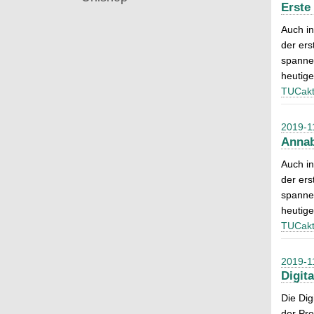
Erste
Auch in
der ers
spannen
heutig
TUCakt
2019-1
Annab
Auch in
der ers
spannen
heutig
TUCakt
2019-1
Digit
Die Dig
der Pro