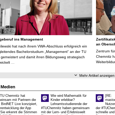
egeberuf ins Management
Zertifikats
an Obersc
Milewski hat nach ihrem VWA-Abschluss erfolgreich ein
Zentrum für
gleitendes Bachelorstudium „Management“ an der TU
Chemnitz ha
gemeistert und damit ihren Bildungsweg strategisch
Weiterbildu
wickelt …
Mehr Artikel anzeigen
 Medien
 TU Chemnitz hat
Wie wird Mathematik für
[RE:
einsam mit Partnern die
Kinder erlebbar?
masto
 BirdNET Live konzipiert,
Lehramtsstudierende der
Nutzer
erentwicklung der App
#TUChemnitz haben gemeinsam
der #TUChemn
.Sie erkennt die Stimmen
mit der Lern- und Erlebniswelt
schnelle und 