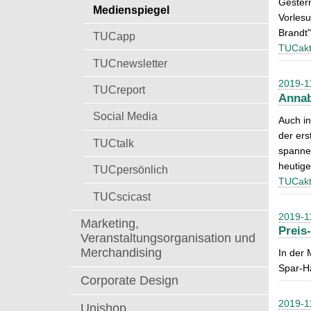
Gester
t
Medienspiegel
a
Vorles
c
Brandt"
TUCapp
h
TUCakt
:
TUCnewsletter
2019-1
TUCreport
Annab
Social Media
Auch in
der ers
TUCtalk
spannen
heutig
TUCpersönlich
TUCakt
TUCscicast
2019-1
Marketing,
Preis
Veranstaltungsorganisation und
Merchandising
In der 
Spar-Ha
Corporate Design
2019-1
Unishop