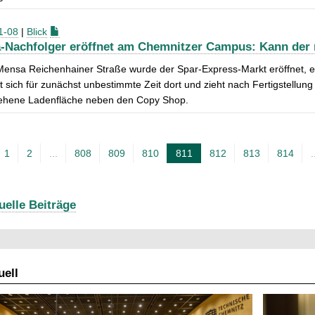
1-08
|
Blick
-Nachfolger eröffnet am Chemnitzer Campus: Kann der 
Mensa Reichenhainer Straße wurde der Spar-Express-Markt eröffnet, ernte
t sich für zunächst unbestimmte Zeit dort und zieht nach Fertigstellun
ehene Ladenfläche neben den Copy Shop.
1
2
...
808
809
810
811
812
813
814
.
A
k
t
uelle Beiträge
u
e
l
ell
l
e
S