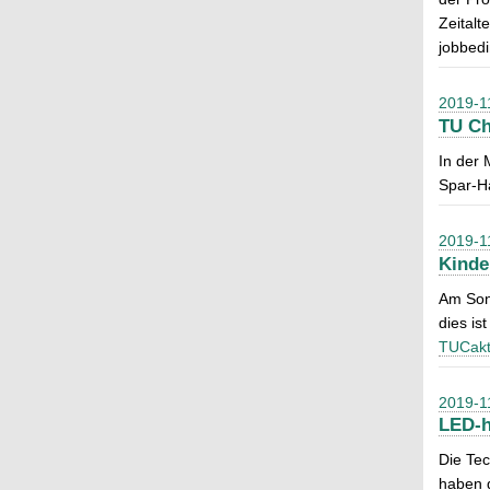
Zeitalt
jobbedi
2019-1
TU Ch
In der 
Spar-Ha
2019-1
Kinde
Am Sonn
dies is
TUCakt
2019-1
LED-h
Die Te
haben 