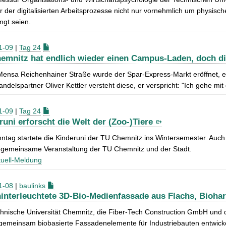
er der digitalisierten Arbeitsprozesse nicht nur vornehmlich um physis
ngt seien.
1-09
|
Tag 24
emnitz hat endlich wieder einen Campus-Laden, doch di
Mensa Reichenhainer Straße wurde der Spar-Express-Markt eröffnet, ernt
ndelspartner Oliver Kettler versteht diese, er verspricht: "Ich gehe mi
1-09
|
Tag 24
runi erforscht die Welt der (Zoo-)Tiere
tag startete die Kinderuni der TU Chemnitz ins Wintersemester. Auch i
t gemeinsame Veranstaltung der TU Chemnitz und der Stadt.
uell-Meldung
1-08
|
baulinks
interleuchtete 3D-Bio-Medienfassade aus Flachs, Bioha
chnische Universität Chemnitz, die Fiber-Tech Construction GmbH und
gemeinsam biobasierte Fassadenelemente für Industriebauten entwicke