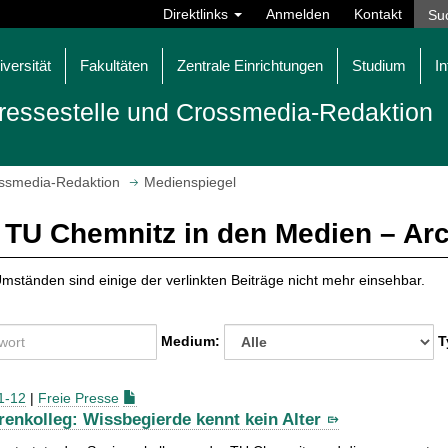
Direktlinks
Anmelden
Kontakt
iversität
Fakultäten
Zentrale Einrichtungen
Studium
In
ressestelle und Crossmedia-Redaktion
ossmedia-Redaktion
Medienspiegel
 TU Chemnitz in den Medien – Ar
mständen sind einige der verlinkten Beiträge nicht mehr einsehbar.
Medium:
T
1-12
|
Freie Presse
renkolleg: Wissbegierde kennt kein Alter