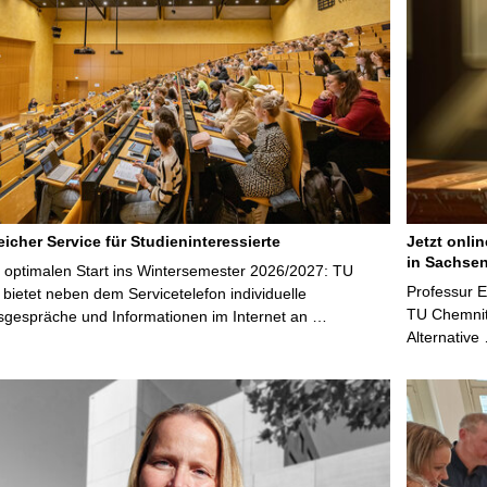
e
i
t
e
icher Service für Studieninteressierte
Jetzt onli
in Sachsen
 optimalen Start ins Wintersemester 2026/2027: TU
Professur 
bietet neben dem Servicetelefon individuelle
TU Chemnitz
sgespräche und Informationen im Internet an …
Alternative