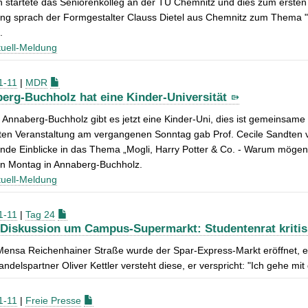
n startete das Seniorenkolleg an der TU Chemnitz und dies zum erste
ung sprach der Formgestalter Clauss Dietel aus Chemnitz zum Thema "
.
uell-Meldung
1-11
|
MDR
erg-Buchholz hat eine Kinder-Universität
 Annaberg-Buchholz gibt es jetzt eine Kinder-Uni, dies ist gemeinsame
ten Veranstaltung am vergangenen Sonntag gab Prof. Cecile Sandten v
de Einblicke in das Thema „Mogli, Harry Potter & Co. - Warum mögen 
en Montag in Annaberg-Buchholz.
uell-Meldung
1-11
|
Tag 24
-Diskussion um Campus-Supermarkt: Studentenrat kritis
Mensa Reichenhainer Straße wurde der Spar-Express-Markt eröffnet, ernt
ndelspartner Oliver Kettler versteht diese, er verspricht: "Ich gehe mi
1-11
|
Freie Presse