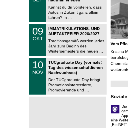
0
e
9
Kannst du dir vorstellen, dass
m
.
Autos in Zukunft ganz allein
n
2
i
fahren? In …
0
t
2
z
T
6
0
09
IMMATRIKULATIONS- UND
U
9
AUFTAKTFEIER 2026/2027
C
.
OKT
h
1
Traditionsgemäß werden jedes
e
Vom Pfl
0
Jahr zum Beginn des
m
.
Wintersemesters die neuen …
n
Kristina 
2
i
berufsbe
0
Z
t
1
10
2
TUCgraduate Day (vormals:
Chemnitz 
e
z
0
6
Tag des wissenschaftlichen
n
weiterent
.
NOV
t
Nachwuchses)
1
r
1
Der TUCgraduate Day bringt
u
.
Promotionsinteressierte,
m
2
f
Promovierende und …
0
ü
2
Soziale
r
6
d
e
Die
n
gem
w
App
i
eine Weit
s
„BirdNET“
s