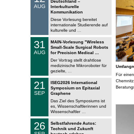
Deutschland –
n
.
AUG
s
Interkulturelle
0
t
Kommunikation
8
i
.
Diese Vorlesung bereitet
g
2
e
internationale Studierende auf
0
kulturelle und …
2
6
T
3
31
MAIN-Vorlesung "Wireless
U
1
Small-Scale Surgical Robots
C
.
AUG
h
for Precision Medical …
0
e
8
Der Vortrag stellt drahtlose
m
.
medizinische Mikroroboter für
n
Umfangre
2
i
gezielte, …
0
Für einen
t
2
z
T
Chemnitz 
6
2
21
ISEG2026 International
U
1
Beratung
Symposium on Epitaxial
C
.
SEP
h
Graphene
0
e
9
Das Ziel des Symposiums ist
m
.
es, Wissenschaftlerinnen und
n
2
i
Wissenschaftler …
0
t
2
z
T
6
2
26
Selbstfahrende Autos:
U
6
Technik und Zukunft
C
.
SEP
h
hautnah erleben