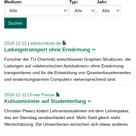
Medium:
Typ:
Jahr:
t
c
h
e
Suchen
n
a
c
2018-12-12
|
elektroniknet.de
h
Ladungstransport ohne Erwärmung
:
Forscher der TU Chemnitz entschlüsseln Graphen-Strukturen, die
Ladungen auf »elektronischen Autobahnen« ohne Erwärmung
transportieren und für die Entwicklung von Quantenbauelementen
und erwärmungsarmen Computern vielversprechend sind.
2018-12-11
|
Freie Presse
Kultusminister auf Studentenfang
Christian Piwarz ködert Lehramtsstudenten mit dem Lehrerpaket,
das am Dienstag verabschiedet wird: Mehr Geld gleich mehr
Wertschätzung. Die Umworbenen wünschen sich etwas anderes.