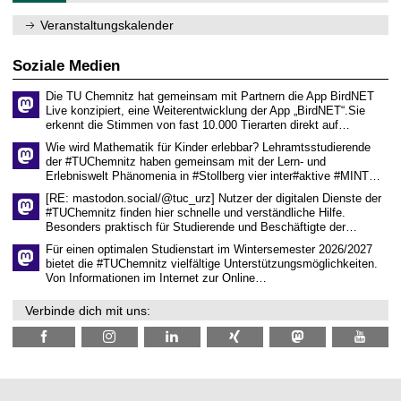
m
2
f
0
Veranstaltungskalender
ü
2
r
6
d
Soziale Medien
e
n
Die TU Chemnitz hat gemeinsam mit Partnern die App BirdNET
w
Live konzipiert, eine Weiterentwicklung der App „BirdNET“.Sie
i
erkennt die Stimmen von fast 10.000 Tierarten direkt auf…
s
s
Wie wird Mathematik für Kinder erlebbar? Lehramtsstudierende
e
der #TUChemnitz haben gemeinsam mit der Lern- und
n
Erlebniswelt Phänomenia in #Stollberg vier inter#aktive #MINT…
s
c
[RE: mastodon.social/@tuc_urz] Nutzer der digitalen Dienste der
h
#TUChemnitz finden hier schnelle und verständliche Hilfe.
a
Besonders praktisch für Studierende und Beschäftigte der…
f
t
Für einen optimalen Studienstart im Wintersemester 2026/2027
l
bietet die #TUChemnitz vielfältige Unterstützungsmöglichkeiten.
i
Von Informationen im Internet zur Online…
c
h
Verbinde dich mit uns:
e
n
N
a
c
h
w