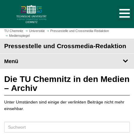
S
S
t
p
a
r
r
i
t
n
TU Chemnitz
Universität
Pressestelle und Crossmedia-Redaktion
s
Medienspiegel
g
e
e
Pressestelle und Crossmedia-Redaktion
i
z
t
u
Menü
e
m
a
H
u
a
Die TU Chemnitz in den Medien
f
u
– Archiv
r
p
u
t
f
Unter Umständen sind einige der verlinkten Beiträge nicht mehr
i
e
einsehbar.
n
n
h
a
S
l
u