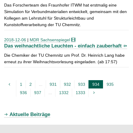
Das Forscherteam des Fraunhofer ITWM hat erstmalig eine
Simulation für Verbundmaterialien entwickelt, gemeinsam mit den
Kollegen am Lehrstuhl für Strukturleichtbau und
Kunststoffverarbeitung der TU Chemnitz.
2018-12-06
|
MDR Sachsenspiegel
Das weihnachtliche Leuchten - einfach zauberhaft
Die Chemiker der TU Chemnitz um Prof. Dr. Heinrich Lang habe
erneut zu ihrer Weihnachtsvorlesung eingeladen. (ab 17:57)
1
2
...
931
932
933
934
935
A
936
937
...
1332
1333
k
t
u
Aktuelle Beiträge
e
l