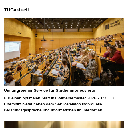
l
TUCaktuell
e
S
e
i
t
e
Umfangreicher Service für Studieninteressierte
Für einen optimalen Start ins Wintersemester 2026/2027: TU
Chemnitz bietet neben dem Servicetelefon individuelle
Beratungsgespräche und Informationen im Internet an …