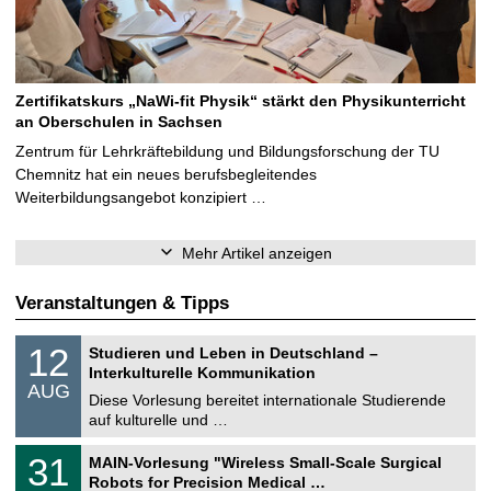
Zertifikatskurs „NaWi-fit Physik“ stärkt den Physikunterricht
an Oberschulen in Sachsen
Zentrum für Lehrkräftebildung und Bildungsforschung der TU
Chemnitz hat ein neues berufsbegleitendes
Weiterbildungsangebot konzipiert …
Mehr Artikel anzeigen
Veranstaltungen & Tipps
S
1
12
Studieren und Leben in Deutschland –
o
2
Interkulturelle Kommunikation
n
.
AUG
s
0
Diese Vorlesung bereitet internationale Studierende
t
8
auf kulturelle und …
i
.
g
2
T
e
3
31
MAIN-Vorlesung "Wireless Small-Scale Surgical
0
U
1
2
Robots for Precision Medical …
C