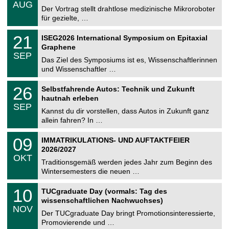
.
6
AUG
h
0
Der Vortrag stellt drahtlose medizinische Mikroroboter
e
8
für gezielte, …
m
.
n
2
T
i
2
21
ISEG2026 International Symposium on Epitaxial
0
U
t
1
2
Graphene
C
z
.
6
SEP
h
0
Das Ziel des Symposiums ist es, Wissenschaftlerinnen
e
9
und Wissenschaftler …
m
.
n
2
T
i
2
26
Selbstfahrende Autos: Technik und Zukunft
0
U
t
6
2
hautnah erleben
C
z
.
6
SEP
h
0
Kannst du dir vorstellen, dass Autos in Zukunft ganz
e
9
allein fahren? In …
m
.
n
2
T
i
0
09
IMMATRIKULATIONS- UND AUFTAKTFEIER
0
U
t
9
2
2026/2027
C
z
.
6
OKT
h
1
Traditionsgemäß werden jedes Jahr zum Beginn des
e
0
Wintersemesters die neuen …
m
.
n
2
Z
i
1
10
TUCgraduate Day (vormals: Tag des
0
e
t
0
2
wissenschaftlichen Nachwuchses)
n
z
.
6
NOV
t
1
Der TUCgraduate Day bringt Promotionsinteressierte,
r
1
Promovierende und …
u
.