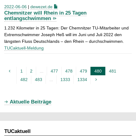
2022-06-06
|
dewezet.de
Chemnitzer will Rhein in 25 Tagen
entlangschwimmen
1.232 Kilometer in 25 Tagen: Der Chemnitzer TU-Mitarbeiter und
Extremschwimmer Joseph Heß will im Juni und Juli 2022 den
längsten Fluss Deutschlands – den Rhein – durchschwimmen.
TUCaktuell-Meldung
1
2
...
477
478
479
480
481
A
482
483
...
1333
1334
k
t
u
Aktuelle Beiträge
e
l
l
TUCaktuell
e