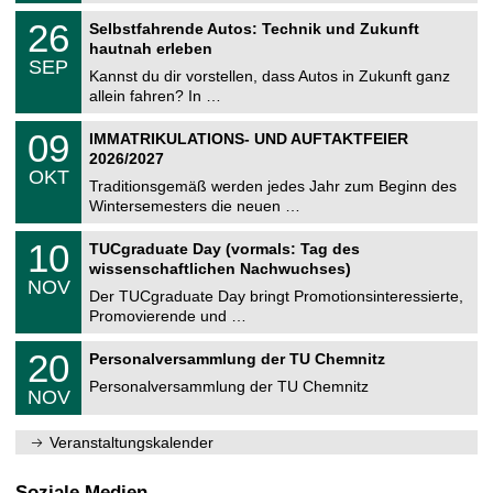
n
2
T
i
2
26
Selbstfahrende Autos: Technik und Zukunft
0
U
t
6
2
hautnah erleben
C
z
.
6
SEP
h
0
Kannst du dir vorstellen, dass Autos in Zukunft ganz
e
9
allein fahren? In …
m
.
n
2
T
i
0
09
IMMATRIKULATIONS- UND AUFTAKTFEIER
0
U
t
9
2
2026/2027
C
z
.
6
OKT
h
1
Traditionsgemäß werden jedes Jahr zum Beginn des
e
0
Wintersemesters die neuen …
m
.
n
2
Z
i
1
10
TUCgraduate Day (vormals: Tag des
0
e
t
0
2
wissenschaftlichen Nachwuchses)
n
z
.
6
NOV
t
1
Der TUCgraduate Day bringt Promotionsinteressierte,
r
1
Promovierende und …
u
.
m
2
T
f
2
20
Personalversammlung der TU Chemnitz
0
U
ü
0
2
C
r
Personalversammlung der TU Chemnitz
.
6
NOV
h
d
1
e
e
1
m
n
.
Veranstaltungskalender
n
w
2
i
i
0
t
s
2
Soziale Medien