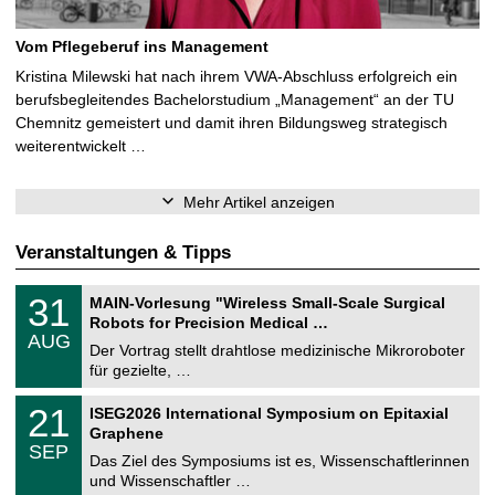
Vom Pflegeberuf ins Management
Kristina Milewski hat nach ihrem VWA-Abschluss erfolgreich ein
berufsbegleitendes Bachelorstudium „Management“ an der TU
Chemnitz gemeistert und damit ihren Bildungsweg strategisch
weiterentwickelt …
Mehr Artikel anzeigen
Veranstaltungen & Tipps
T
3
31
MAIN-Vorlesung "Wireless Small-Scale Surgical
U
1
Robots for Precision Medical …
C
.
AUG
h
0
Der Vortrag stellt drahtlose medizinische Mikroroboter
e
8
für gezielte, …
m
.
n
2
T
i
2
21
ISEG2026 International Symposium on Epitaxial
0
U
t
1
2
Graphene
C
z
.
6
SEP
h
0
Das Ziel des Symposiums ist es, Wissenschaftlerinnen
e
9
und Wissenschaftler …
m
.