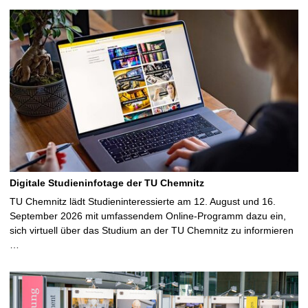
S
e
i
t
e
Digitale Studieninfotage der TU Chemnitz
TU Chemnitz lädt Studieninteressierte am 12. August und 16.
September 2026 mit umfassendem Online-Programm dazu ein,
sich virtuell über das Studium an der TU Chemnitz zu informieren
…