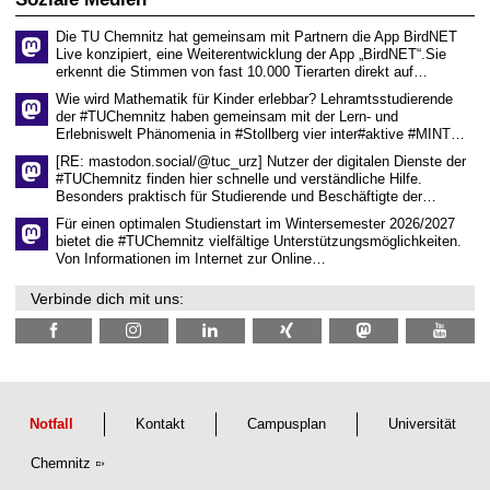
z
s
6
e
Die TU Chemnitz hat gemeinsam mit Partnern die App BirdNET
n
Live konzipiert, eine Weiterentwicklung der App „BirdNET“.Sie
s
erkennt die Stimmen von fast 10.000 Tierarten direkt auf…
c
h
Wie wird Mathematik für Kinder erlebbar? Lehramtsstudierende
a
der #TUChemnitz haben gemeinsam mit der Lern- und
f
Erlebniswelt Phänomenia in #Stollberg vier inter#aktive #MINT…
t
l
[RE: mastodon.social/@tuc_urz] Nutzer der digitalen Dienste der
i
#TUChemnitz finden hier schnelle und verständliche Hilfe.
c
Besonders praktisch für Studierende und Beschäftigte der…
h
e
Für einen optimalen Studienstart im Wintersemester 2026/2027
n
bietet die #TUChemnitz vielfältige Unterstützungsmöglichkeiten.
N
Von Informationen im Internet zur Online…
a
c
Verbinde dich mit uns:
h
w
u
c
h
s
Notfall
Kontakt
Campusplan
Universität
Chemnitz