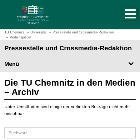
S
S
t
p
a
r
r
i
t
n
TU Chemnitz
Universität
Pressestelle und Crossmedia-Redaktion
s
Medienspiegel
g
e
e
Pressestelle und Crossmedia-Redaktion
i
z
t
u
Menü
e
m
a
H
u
a
Die TU Chemnitz in den Medien
f
u
– Archiv
r
p
u
t
f
Unter Umständen sind einige der verlinkten Beiträge nicht mehr
i
e
einsehbar.
n
n
h
a
S
l
u