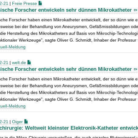
2-21
|
Freie Presse
ische Forscher entwickeln sehr dünnen Mikrokatheter
che Forscher haben einen Mikrokatheter entwickelt, der so dünn wie 
elsweise bei der Behandlung von Aneurysmen, Gefäßmissbildungen ode
die Herstellung des Mikrokatheters auf Basis von Mikrochip-Technologie
nktionaler Werkzeuge", sagte Oliver G. Schmidt, Inhaber der Professur
uell-Meldung
2-21
|
welt.de
ische Forscher entwickeln sehr dünnen Mikrokatheter
che Forscher haben einen Mikrokatheter entwickelt, der so dünn wie 
elsweise bei der Behandlung von Aneurysmen, Gefäßmissbildungen ode
die Herstellung des Mikrokatheters auf Basis von Mikrochip-Technologie
nktionaler Werkzeuge", sagte Oliver G. Schmidt, Inhaber der Professur
uell-Meldung
2-21
|
Oiger
chirurgie: Weltweit kleinster Elektronik-Katheter entwick
er in die Mikro-Chirurgie vorzustoßen, die auch einzelne Blutgerinnse