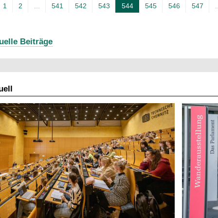
1
2
...
541
542
543
544
545
546
547
.
A
k
t
uelle Beiträge
u
e
l
ell
l
e
S
e
i
t
e