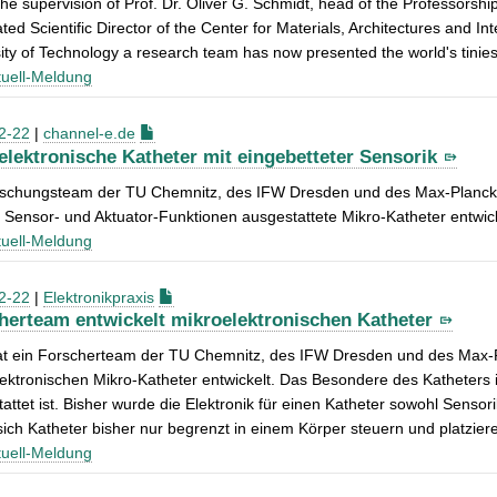
he supervision of Prof. Dr. Oliver G. Schmidt, head of the Professorshi
ted Scientific Director of the Center for Materials, Architectures and
ity of Technology a research team has now presented the world's tiniest
uell-Meldung
2-22
|
channel-e.de
elektronische Katheter mit eingebetteter Sensorik
rschungsteam der TU Chemnitz, des IFW Dresden und des Max-Planck-I
 Sensor- und Aktuator-Funktionen ausgestattete Mikro-Katheter entwick
uell-Meldung
2-22
|
Elektronikpraxis
herteam entwickelt mikroelektronischen Katheter
at ein Forscherteam der TU Chemnitz, des IFW Dresden und des Max-Pl
ektronischen Mikro-Katheter entwickelt. Das Besondere des Katheters i
attet ist. Bisher wurde die Elektronik für einen Katheter sowohl Sensor
sich Katheter bisher nur begrenzt in einem Körper steuern und platzier
uell-Meldung