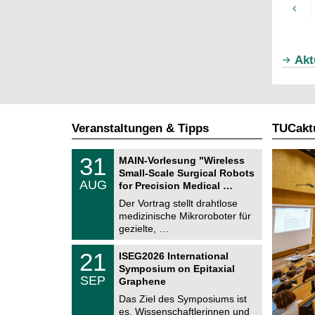
Akt
Veranstaltungen & Tipps
TUCaktu
T
3
31
MAIN-Vorlesung "Wireless
U
1
Small-Scale Surgical Robots
C
.
AUG
h
for Precision Medical …
0
e
8
Der Vortrag stellt drahtlose
m
.
medizinische Mikroroboter für
n
2
i
gezielte, …
0
t
2
z
T
6
2
21
ISEG2026 International
U
1
Symposium on Epitaxial
C
.
SEP
h
Graphene
0
e
9
Das Ziel des Symposiums ist
m
.
es, Wissenschaftlerinnen und
n