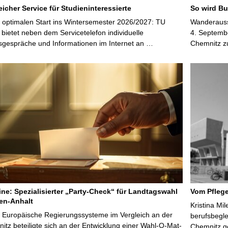
icher Service für Studieninteressierte
So wird Bu
 optimalen Start ins Wintersemester 2026/2027: TU
Wanderausst
bietet neben dem Servicetelefon individuelle
4. Septembe
sgespräche und Informationen im Internet an …
Chemnitz z
line: Spezialisierter „Party-Check“ für Landtagswahl
Vom Pfleg
en-Anhalt
Kristina Mi
r Europäische Regierungssysteme im Vergleich an der
berufsbegl
tz beteiligte sich an der Entwicklung einer Wahl-O-Mat-
Chemnitz ge