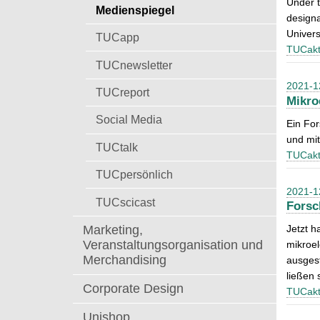
Under t
t
Medienspiegel
a
designa
c
Univers
TUCapp
h
TUCakt
:
TUCnewsletter
2021-1
TUCreport
Mikro
Social Media
Ein Fo
und mit
TUCtalk
TUCakt
TUCpersönlich
2021-1
TUCscicast
Forsc
Marketing,
Jetzt h
Veranstaltungsorganisation und
mikroel
Merchandising
ausgest
ließen 
Corporate Design
TUCakt
Unishop