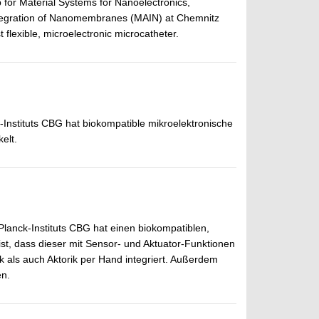
p for Material Systems for Nanoelectronics,
 Integration of Nanomembranes (MAIN) at Chemnitz
 flexible, microelectronic microcatheter.
nstituts CBG hat biokompatible mikroelektronische
elt.
anck-Instituts CBG hat einen biokompatiblen,
st, dass dieser mit Sensor- und Aktuator-Funktionen
ik als auch Aktorik per Hand integriert. Außerdem
en.