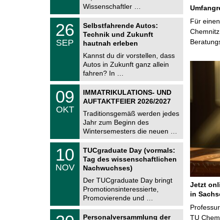
2
i
Wissenschaftler …
Umfangre
0
t
2
z
T
Für einen
6
2
26
Selbstfahrende Autos:
U
6
Chemnitz 
Technik und Zukunft
C
.
SEP
Beratung
h
hautnah erleben
0
e
9
Kannst du dir vorstellen, dass
m
.
Autos in Zukunft ganz allein
n
2
i
fahren? In …
0
t
2
z
T
6
0
09
IMMATRIKULATIONS- UND
U
9
AUFTAKTFEIER 2026/2027
C
.
OKT
h
1
Traditionsgemäß werden jedes
e
0
Jahr zum Beginn des
m
.
Wintersemesters die neuen …
n
2
i
0
Z
t
1
10
2
TUCgraduate Day (vormals:
e
z
0
6
Tag des wissenschaftlichen
n
.
NOV
t
Nachwuchses)
1
r
1
Der TUCgraduate Day bringt
u
Jetzt on
.
Promotionsinteressierte,
m
2
in Sachs
f
Promovierende und …
0
ü
Professu
2
r
T
6
2
Personalversammlung der
TU Chemni
d
U