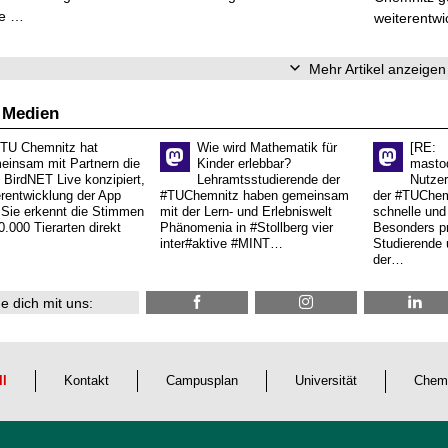
ve …
weiterentwi
Mehr Artikel anzeigen
 Medien
 TU Chemnitz hat
Wie wird Mathematik für
[RE:
einsam mit Partnern die
Kinder erlebbar?
masto
 BirdNET Live konzipiert,
Lehramtsstudierende der
Nutzer
erentwicklung der App
#TUChemnitz haben gemeinsam
der #TUChemn
.Sie erkennt die Stimmen
mit der Lern- und Erlebniswelt
schnelle und 
0.000 Tierarten direkt
Phänomenia in #Stollberg vier
Besonders pr
inter#aktive #MINT…
Studierende 
der…
e dich mit uns:
ll
Kontakt
Campusplan
Universität
Chem