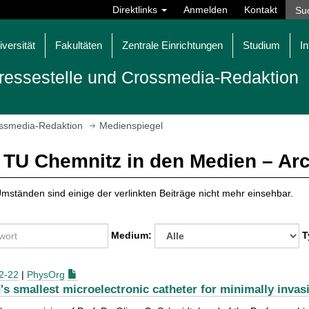
Direktlinks
Anmelden
Kontakt
iversität
Fakultäten
Zentrale Einrichtungen
Studium
In
ressestelle und Crossmedia-Redaktion
ossmedia-Redaktion
Medienspiegel
 TU Chemnitz in den Medien – Ar
mständen sind einige der verlinkten Beiträge nicht mehr einsehbar.
Medium:
T
2-22
|
PhysOrg
's smallest microelectronic catheter for minimally invasi