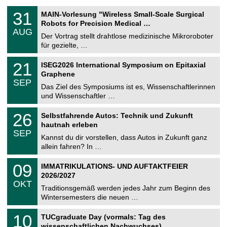
T
3
31
MAIN-Vorlesung "Wireless Small-Scale Surgical
U
1
Robots for Precision Medical …
C
.
AUG
h
0
Der Vortrag stellt drahtlose medizinische Mikroroboter
e
8
für gezielte, …
m
.
n
2
T
i
2
21
ISEG2026 International Symposium on Epitaxial
0
U
t
1
2
Graphene
C
z
.
6
SEP
h
0
Das Ziel des Symposiums ist es, Wissenschaftlerinnen
e
9
und Wissenschaftler …
m
.
n
2
T
i
2
26
Selbstfahrende Autos: Technik und Zukunft
0
U
t
6
2
hautnah erleben
C
z
.
6
SEP
h
0
Kannst du dir vorstellen, dass Autos in Zukunft ganz
e
9
allein fahren? In …
m
.
n
2
T
i
0
09
IMMATRIKULATIONS- UND AUFTAKTFEIER
0
U
t
9
2
2026/2027
C
z
.
6
OKT
h
1
Traditionsgemäß werden jedes Jahr zum Beginn des
e
0
Wintersemesters die neuen …
m
.
n
2
Z
i
1
10
TUCgraduate Day (vormals: Tag des
0
e
t
0
2
wissenschaftlichen Nachwuchses)