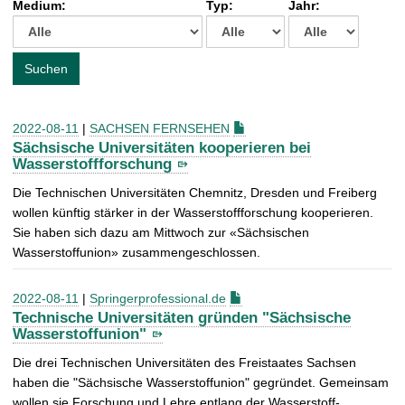
Medium:
Typ:
Jahr:
t
c
h
e
Suchen
n
a
c
2022-08-11
|
SACHSEN FERNSEHEN
h
Sächsische Universitäten kooperieren bei
:
Wasserstoffforschung
Die Technischen Universitäten Chemnitz, Dresden und Freiberg
wollen künftig stärker in der Wasserstoffforschung kooperieren.
Sie haben sich dazu am Mittwoch zur «Sächsischen
Wasserstoffunion» zusammengeschlossen.
2022-08-11
|
Springerprofessional.de
Technische Universitäten gründen "Sächsische
Wasserstoffunion"
Die drei Technischen Universitäten des Freistaates Sachsen
haben die "Sächsische Wasserstoffunion" gegründet. Gemeinsam
wollen sie Forschung und Lehre entlang der Wasserstoff-