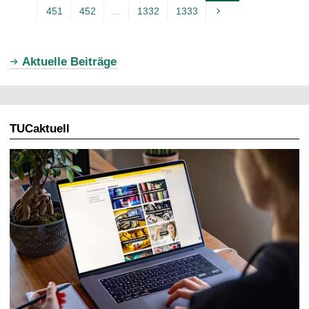
451
452
...
1332
1333
k
t
u
Aktuelle Beiträge
e
l
l
TUCaktuell
e
S
e
i
t
e