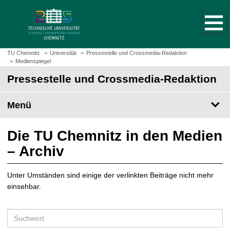
S
S
t
p
a
r
r
i
t
n
TU Chemnitz
Universität
Pressestelle und Crossmedia-Redaktion
s
Medienspiegel
g
e
e
Pressestelle und Crossmedia-Redaktion
i
z
t
u
Menü
e
m
a
H
u
a
Die TU Chemnitz in den Medien
f
u
– Archiv
r
p
u
t
f
Unter Umständen sind einige der verlinkten Beiträge nicht mehr
i
e
einsehbar.
n
n
h
a
S
l
u