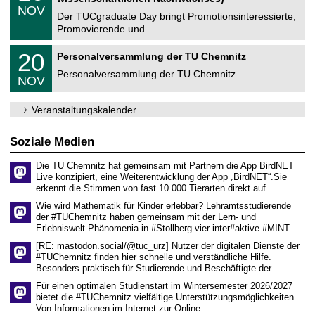
n
z
.
6
NOV
t
1
Der TUCgraduate Day bringt Promotionsinteressierte,
r
1
Promovierende und …
u
.
m
2
T
f
2
20
Personalversammlung der TU Chemnitz
0
U
ü
0
2
C
r
Personalversammlung der TU Chemnitz
.
6
NOV
h
d
1
e
e
1
m
n
.
Veranstaltungskalender
n
w
2
i
i
0
t
s
2
Soziale Medien
z
s
6
e
Die TU Chemnitz hat gemeinsam mit Partnern die App BirdNET
n
Live konzipiert, eine Weiterentwicklung der App „BirdNET“.Sie
s
erkennt die Stimmen von fast 10.000 Tierarten direkt auf…
c
h
Wie wird Mathematik für Kinder erlebbar? Lehramtsstudierende
a
der #TUChemnitz haben gemeinsam mit der Lern- und
f
Erlebniswelt Phänomenia in #Stollberg vier inter#aktive #MINT…
t
l
[RE: mastodon.social/@tuc_urz] Nutzer der digitalen Dienste der
i
#TUChemnitz finden hier schnelle und verständliche Hilfe.
c
Besonders praktisch für Studierende und Beschäftigte der…
h
e
Für einen optimalen Studienstart im Wintersemester 2026/2027
n
bietet die #TUChemnitz vielfältige Unterstützungsmöglichkeiten.
N
Von Informationen im Internet zur Online…