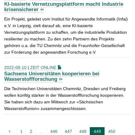
KI-basierte Vernetzungsplattform macht Industrie
krisensicherer
Ein Projekt, geleitet vom Institut für Angewandte Informatik (Infai)
e.V. in Leipzig, zielt darauf ab, eine KI-basierte
Vernetzungsplattform zu schaffen, um die industrielle Produktion
resilienter zu machen. Zu den zehn Partnern des Projekts
gehören u.a. die TU Chemnitz und die Fraunhofer-Gesellschaft
zur Förderung der angewandten Forschung e.V.
2022-08-10
|
ZEIT ONLINE
Sachsens Universitäten kooperieren bei
Wasserstoffforschung
Die Technischen Universitäten Chemnitz, Dresden und Freiberg
wollen künftig stärker in der Wasserstoffforschung kooperieren.
Sie haben sich dazu am Mittwoch zur «Sächsischen
Wasserstoffunion» zusammengeschlossen.
1
2
...
446
447
448
449
450
A