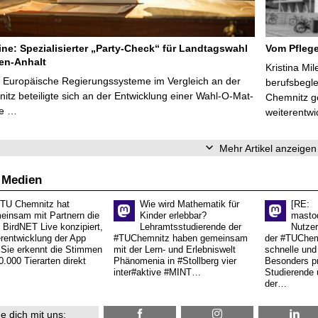
line: Spezialisierter „Party-Check“ für Landtagswahl
Vom Pfleg
en-Anhalt
Kristina Mi
r Europäische Regierungssysteme im Vergleich an der
berufsbegl
tz beteiligte sich an der Entwicklung einer Wahl-O-Mat-
Chemnitz ge
ve …
weiterentwi
Mehr Artikel anzeigen
 Medien
 TU Chemnitz hat
Wie wird Mathematik für
[RE:
einsam mit Partnern die
Kinder erlebbar?
masto
 BirdNET Live konzipiert,
Lehramtsstudierende der
Nutzer
erentwicklung der App
#TUChemnitz haben gemeinsam
der #TUChemn
.Sie erkennt die Stimmen
mit der Lern- und Erlebniswelt
schnelle und 
0.000 Tierarten direkt
Phänomenia in #Stollberg vier
Besonders pr
inter#aktive #MINT…
Studierende 
der…
e dich mit uns: