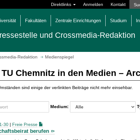
Direktlinks
Anmelden
Kontakt
iversität
Fakultäten
Zentrale Einrichtungen
Studium
In
ressestelle und Crossmedia-Redaktion
ossmedia-Redaktion
Medienspiegel
 TU Chemnitz in den Medien – Ar
mständen sind einige der verlinkten Beiträge nicht mehr einsehbar.
Medium:
T
1-30
|
Freie Presse
chaftsbeirat berufen