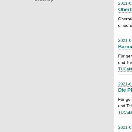
2021-0
Oberb
Oberbür
einber
2021-0
Barme
Für ge
und Tei
TUCakt
2021-0
Die P
Für ge
und Tei
TUCakt
2021-0