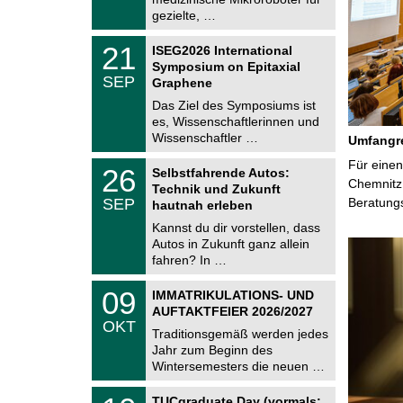
2
i
gezielte, …
0
t
2
z
T
6
2
21
ISEG2026 International
U
1
Symposium on Epitaxial
C
.
SEP
h
Graphene
0
e
9
Das Ziel des Symposiums ist
m
.
es, Wissenschaftlerinnen und
n
2
i
Wissenschaftler …
Umfangre
0
t
2
z
T
Für einen
6
2
26
Selbstfahrende Autos:
U
6
Chemnitz 
Technik und Zukunft
C
.
SEP
Beratung
h
hautnah erleben
0
e
9
Kannst du dir vorstellen, dass
m
.
Autos in Zukunft ganz allein
n
2
i
fahren? In …
0
t
2
z
T
6
0
09
IMMATRIKULATIONS- UND
U
9
AUFTAKTFEIER 2026/2027
C
.
OKT
h
1
Traditionsgemäß werden jedes
e
0
Jahr zum Beginn des
m
.
Wintersemesters die neuen …
n
2
i
0
Z
t
1
2
TUCgraduate Day (vormals: