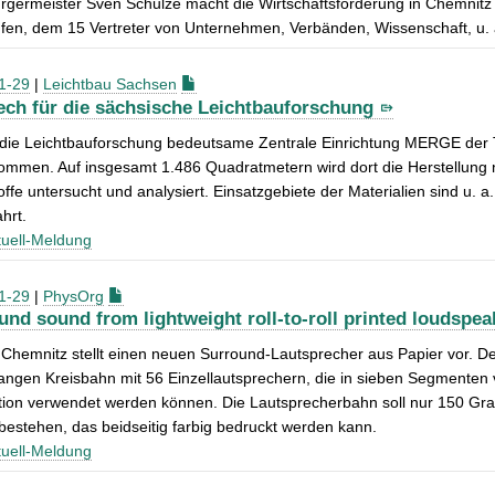
germeister Sven Schulze macht die Wirtschaftsförderung in Chemnitz z
ufen, dem 15 Vertreter von Unternehmen, Verbänden, Wissenschaft, u.
1-29
|
Leichtbau Sachsen
ech für die sächsische Leichtbauforschung
r die Leichtbauforschung bedeutsame Zentrale Einrichtung MERGE der
mmen. Auf insgesamt 1.486 Quadratmetern wird dort die Herstellung 
ffe untersucht und analysiert. Einsatzgebiete der Materialien sind u. a.
hrt.
uell-Meldung
1-29
|
PhysOrg
und sound from lightweight roll-to-roll printed loudspea
Chemnitz stellt einen neuen Surround-Lautsprecher aus Papier vor. De
angen Kreisbahn mit 56 Einzellautsprechern, die in sieben Segmenten
lation verwendet werden können. Die Lautsprecherbahn soll nur 150 G
bestehen, das beidseitig farbig bedruckt werden kann.
uell-Meldung