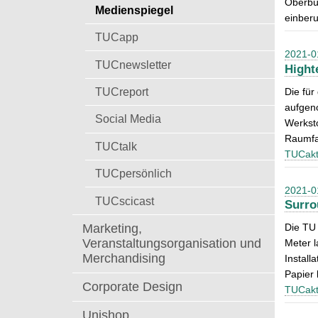
Oberbür
t
Medienspiegel
a
einber
c
TUCapp
h
2021-0
:
TUCnewsletter
Hight
TUCreport
Die fü
aufgeno
Social Media
Werksto
Raumfa
TUCtalk
TUCakt
TUCpersönlich
2021-0
TUCscicast
Surro
Marketing,
Die TU 
Veranstaltungsorganisation und
Meter l
Merchandising
Instal
Papier 
Corporate Design
TUCakt
Unishop