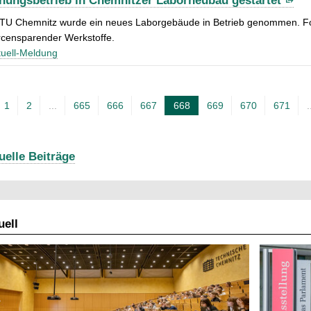
hungsbetrieb in Chemnitzer Laborneubau gestartet
 TU Chemnitz wurde ein neues Laborgebäude in Betrieb genommen. For
rcensparender Werkstoffe.
uell-Meldung
1
2
...
665
666
667
668
669
670
671
.
A
k
t
uelle Beiträge
u
e
l
ell
l
e
S
e
i