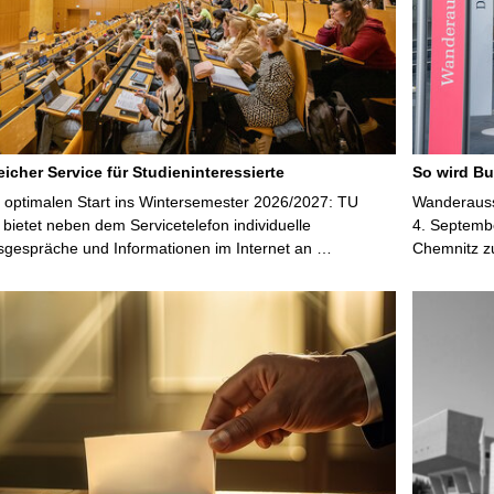
t
e
icher Service für Studieninteressierte
So wird Bu
 optimalen Start ins Wintersemester 2026/2027: TU
Wanderausst
bietet neben dem Servicetelefon individuelle
4. Septembe
sgespräche und Informationen im Internet an …
Chemnitz z