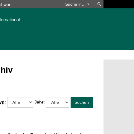
Suchen
Suche in…
ternational
chiv
yp:
Jahr:
Suchen