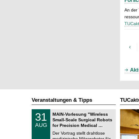
Forsc
An der
ressou
TUCakt
Akt
Veranstaltungen & Tipps
TUCaktu
T
3
31
MAIN-Vorlesung "Wireless
U
1
Small-Scale Surgical Robots
C
.
AUG
h
for Precision Medical …
0
e
8
Der Vortrag stellt drahtlose
m
.
medizinische Mikroroboter für
n