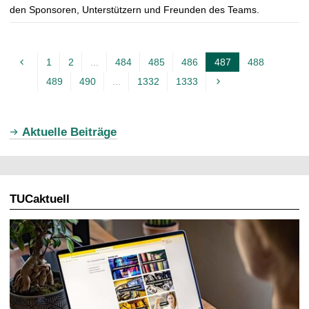
den Sponsoren, Unterstützern und Freunden des Teams.
1
2
...
484
485
486
487
488
A
489
490
...
1332
1333
k
t
u
Aktuelle Beiträge
e
l
l
TUCaktuell
e
S
e
i
t
e