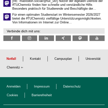
[RE: mastodon.social/@tuc_urz] Nutzer der digitalen Dienste der
i
#TUChemnitz finden hier schnelle und verständliche Hilfe.
c
Besonders praktisch für Studierende und Beschäftigte der…
h
e
Für einen optimalen Studienstart im Wintersemester 2026/2027
n
bietet die #TUChemnitz vielfältige Unterstützungsmöglichkeiten.
N
Von Informationen im Internet zur Online…
a
c
Verbinde dich mit uns:
h
w
u
c
h
s
Notfall
Kontakt
Campusplan
Universität
Chemnitz
Anmelden
Impressum
Datenschutz
Cookies
Barrierefreiheit