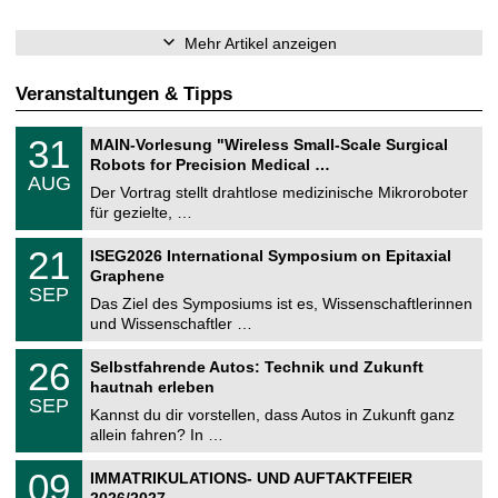
Mehr Artikel anzeigen
Veranstaltungen & Tipps
T
3
31
MAIN-Vorlesung "Wireless Small-Scale Surgical
U
1
Robots for Precision Medical …
C
.
AUG
h
0
Der Vortrag stellt drahtlose medizinische Mikroroboter
e
8
für gezielte, …
m
.
n
2
T
i
2
21
ISEG2026 International Symposium on Epitaxial
0
U
t
1
2
Graphene
C
z
.
6
SEP
h
0
Das Ziel des Symposiums ist es, Wissenschaftlerinnen
e
9
und Wissenschaftler …
m
.
n
2
T
i
2
26
Selbstfahrende Autos: Technik und Zukunft
0
U
t
6
2
hautnah erleben
C
z
.
6
SEP
h
0
Kannst du dir vorstellen, dass Autos in Zukunft ganz
e
9
allein fahren? In …
m
.
n
2
T
i
0
09
IMMATRIKULATIONS- UND AUFTAKTFEIER
0
U
t
9
2