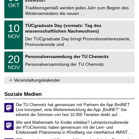
2026/2027
C
z
.
6
OKT
h
1
Traditionsgemäß werden jedes Jahr zum Beginn des
e
0
Wintersemesters die neuen …
m
.
n
2
Z
i
1
10
TUCgraduate Day (vormals: Tag des
0
e
t
0
2
wissenschaftlichen Nachwuchses)
n
z
.
6
NOV
t
1
Der TUCgraduate Day bringt Promotionsinteressierte,
r
1
Promovierende und …
u
.
m
2
T
f
2
20
Personalversammlung der TU Chemnitz
0
U
ü
0
2
C
r
Personalversammlung der TU Chemnitz
.
6
NOV
h
d
1
e
e
1
m
n
.
Veranstaltungskalender
n
w
2
i
i
0
t
s
2
Soziale Medien
z
s
6
e
Die TU Chemnitz hat gemeinsam mit Partnern die App BirdNET
n
Live konzipiert, eine Weiterentwicklung der App „BirdNET“.Sie
s
erkennt die Stimmen von fast 10.000 Tierarten direkt auf…
c
h
Wie wird Mathematik für Kinder erlebbar? Lehramtsstudierende
a
der #TUChemnitz haben gemeinsam mit der Lern- und
f
Erlebniswelt Phänomenia in #Stollberg vier inter#aktive #MINT…
t
l