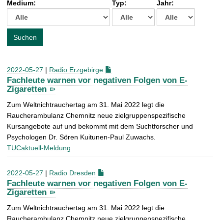
Medium:
Typ:
Jahr:
t
c
h
e
Suchen
n
a
c
2022-05-27
|
Radio Erzgebirge
h
Fachleute warnen vor negativen Folgen von E-
:
Zigaretten
Zum Weltnichtrauchertag am 31. Mai 2022 legt die
Raucherambulanz Chemnitz neue zielgruppenspezifische
Kursangebote auf und bekommt mit dem Suchtforscher und
Psychologen Dr. Sören Kuitunen-Paul Zuwachs.
TUCaktuell-Meldung
2022-05-27
|
Radio Dresden
Fachleute warnen vor negativen Folgen von E-
Zigaretten
Zum Weltnichtrauchertag am 31. Mai 2022 legt die
Raucherambulanz Chemnitz neue zielgruppenspezifische