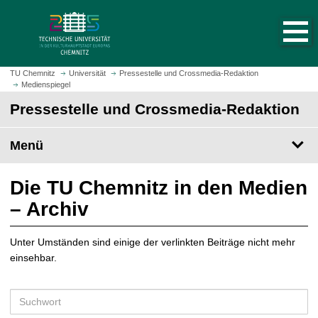
S
S
t
p
a
r
r
i
t
n
TU Chemnitz
Universität
Pressestelle und Crossmedia-Redaktion
s
Medienspiegel
g
e
e
Pressestelle und Crossmedia-Redaktion
i
z
t
u
Menü
e
m
a
H
u
a
Die TU Chemnitz in den Medien
f
u
– Archiv
r
p
u
t
f
Unter Umständen sind einige der verlinkten Beiträge nicht mehr
i
e
einsehbar.
n
n
h
a
S
l
u