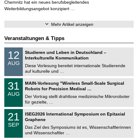
Chemnitz hat ein neues berufsbegleitendes
Weiterbildungsangebot konzipiert …
Mehr Artikel anzeigen
Veranstaltungen & Tipps
S
1
12
Studieren und Leben in Deutschland –
o
2
Interkulturelle Kommunikation
n
.
AUG
s
0
Diese Vorlesung bereitet internationale Studierende
t
8
auf kulturelle und …
i
.
g
2
T
e
3
31
MAIN-Vorlesung "Wireless Small-Scale Surgical
0
U
1
2
Robots for Precision Medical …
C
.
6
AUG
h
0
Der Vortrag stellt drahtlose medizinische Mikroroboter
e
8
für gezielte, …
m
.
n
2
T
i
2
21
ISEG2026 International Symposium on Epitaxial
0
U
t
1
2
Graphene
C
z
.
6
SEP
h
0
Das Ziel des Symposiums ist es, Wissenschaftlerinnen
e
9
und Wissenschaftler …
m
.