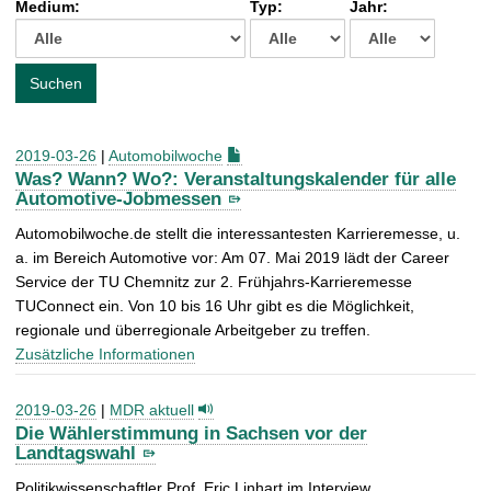
Medium:
Typ:
Jahr:
t
c
h
e
Suchen
n
a
c
2019-03-26
|
Automobilwoche
h
Was? Wann? Wo?: Veranstaltungskalender für alle
:
Automotive-Jobmessen
Automobilwoche.de stellt die interessantesten Karrieremesse, u.
a. im Bereich Automotive vor: Am 07. Mai 2019 lädt der Career
Service der TU Chemnitz zur 2. Frühjahrs-Karrieremesse
TUConnect ein. Von 10 bis 16 Uhr gibt es die Möglichkeit,
regionale und überregionale Arbeitgeber zu treffen.
Zusätzliche Informationen
2019-03-26
|
MDR aktuell
Die Wählerstimmung in Sachsen vor der
Landtagswahl
Politikwissenschaftler Prof. Eric Linhart im Interview.