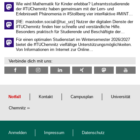
s
Wie wird Mathematik für Kinder erlebbar? Lehramtsstudierende
e
der #TUChemnitz haben gemeinsam mit der Lern- und
n
Erlebniswelt Phänomenia in #Stollberg vier inter#aktive #MINT…
s
c
[RE: mastodon.social/@tuc_urz] Nutzer der digitalen Dienste der
h
#TUChemnitz finden hier schnelle und verständliche Hilfe.
a
Besonders praktisch für Studierende und Beschäftigte der…
f
t
Für einen optimalen Studienstart im Wintersemester 2026/2027
l
bietet die #TUChemnitz vielfältige Unterstützungsmöglichkeiten.
i
Von Informationen im Internet zur Online…
c
h
Verbinde dich mit uns:
e
n
N
a
c
h
w
u
Notfall
Kontakt
Campusplan
Universität
c
h
Chemnitz
s
Anmelden
Impressum
Datenschutz