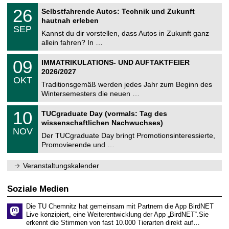
n
2
T
i
2
26
Selbstfahrende Autos: Technik und Zukunft
0
U
t
6
2
hautnah erleben
C
z
.
6
SEP
h
0
Kannst du dir vorstellen, dass Autos in Zukunft ganz
e
9
allein fahren? In …
m
.
n
2
T
i
0
09
IMMATRIKULATIONS- UND AUFTAKTFEIER
0
U
t
9
2
2026/2027
C
z
.
6
OKT
h
1
Traditionsgemäß werden jedes Jahr zum Beginn des
e
0
Wintersemesters die neuen …
m
.
n
2
Z
i
1
10
TUCgraduate Day (vormals: Tag des
0
e
t
0
2
wissenschaftlichen Nachwuchses)
n
z
.
6
NOV
t
1
Der TUCgraduate Day bringt Promotionsinteressierte,
r
1
Promovierende und …
u
.
m
2
f
0
Veranstaltungskalender
ü
2
r
6
d
Soziale Medien
e
n
Die TU Chemnitz hat gemeinsam mit Partnern die App BirdNET
w
Live konzipiert, eine Weiterentwicklung der App „BirdNET“.Sie
i
erkennt die Stimmen von fast 10.000 Tierarten direkt auf…
s