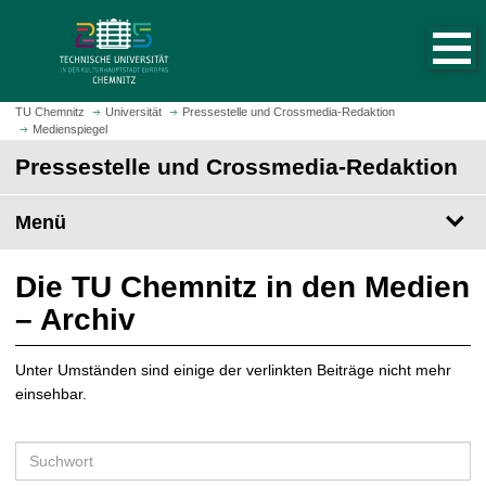
S
S
t
p
a
r
r
i
t
n
TU Chemnitz
Universität
Pressestelle und Crossmedia-Redaktion
s
Medienspiegel
g
e
e
Pressestelle und Crossmedia-Redaktion
i
z
t
u
Menü
e
m
a
H
u
a
Die TU Chemnitz in den Medien
f
u
– Archiv
r
p
u
t
f
Unter Umständen sind einige der verlinkten Beiträge nicht mehr
i
e
einsehbar.
n
n
h
a
S
l
u