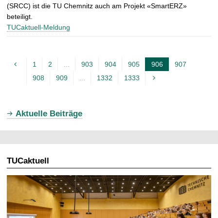
(SRCC) ist die TU Chemnitz auch am Projekt «SmartERZ»
beteiligt.
TUCaktuell-Meldung
1
2
...
903
904
905
906
907
A
908
909
...
1332
1333
k
t
u
Aktuelle Beiträge
e
l
l
TUCaktuell
e
S
e
i
t