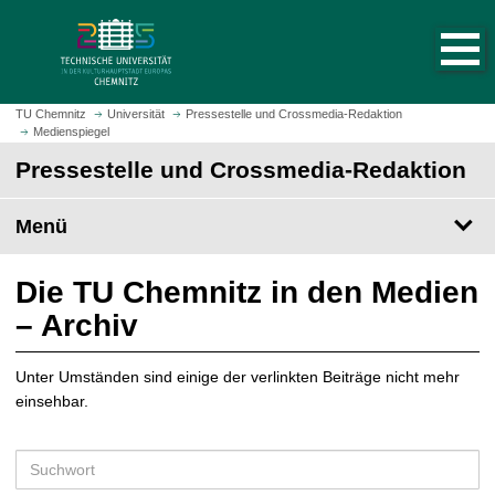
S
S
t
p
a
r
r
i
t
n
TU Chemnitz
Universität
Pressestelle und Crossmedia-Redaktion
s
Medienspiegel
g
e
e
Pressestelle und Crossmedia-Redaktion
i
z
t
u
Menü
e
m
a
H
u
a
Die TU Chemnitz in den Medien
f
u
– Archiv
r
p
u
t
f
Unter Umständen sind einige der verlinkten Beiträge nicht mehr
i
e
einsehbar.
n
n
h
a
S
l
u