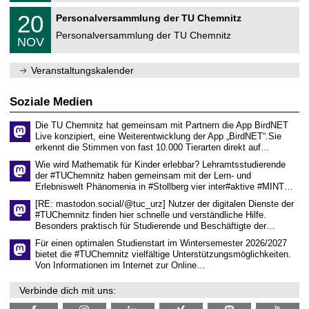
m
2
T
f
2
20
Personalversammlung der TU Chemnitz
0
U
ü
0
2
C
r
Personalversammlung der TU Chemnitz
.
6
NOV
h
d
1
e
e
1
m
n
.
Veranstaltungskalender
n
w
2
i
i
0
t
s
2
Soziale Medien
z
s
6
e
Die TU Chemnitz hat gemeinsam mit Partnern die App BirdNET
n
Live konzipiert, eine Weiterentwicklung der App „BirdNET“.Sie
s
erkennt die Stimmen von fast 10.000 Tierarten direkt auf…
c
h
Wie wird Mathematik für Kinder erlebbar? Lehramtsstudierende
a
der #TUChemnitz haben gemeinsam mit der Lern- und
f
Erlebniswelt Phänomenia in #Stollberg vier inter#aktive #MINT…
t
l
[RE: mastodon.social/@tuc_urz] Nutzer der digitalen Dienste der
i
#TUChemnitz finden hier schnelle und verständliche Hilfe.
c
Besonders praktisch für Studierende und Beschäftigte der…
h
e
Für einen optimalen Studienstart im Wintersemester 2026/2027
n
bietet die #TUChemnitz vielfältige Unterstützungsmöglichkeiten.
N
Von Informationen im Internet zur Online…
a
c
Verbinde dich mit uns:
h
w