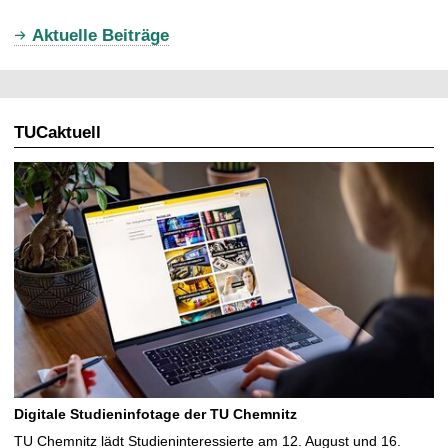
u
Aktuelle Beiträge
e
l
l
TUCaktuell
e
S
e
i
t
e
Digitale Studieninfotage der TU Chemnitz
TU Chemnitz lädt Studieninteressierte am 12. August und 16.