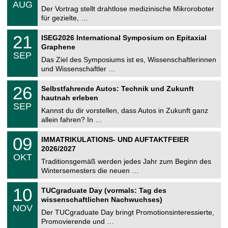
.
AUG
h
0
Der Vortrag stellt drahtlose medizinische Mikroroboter
e
8
für gezielte, …
m
.
n
2
T
i
2
21
ISEG2026 International Symposium on Epitaxial
0
U
t
1
2
Graphene
C
z
.
6
SEP
h
0
Das Ziel des Symposiums ist es, Wissenschaftlerinnen
e
9
und Wissenschaftler …
m
.
n
2
T
i
2
26
Selbstfahrende Autos: Technik und Zukunft
0
U
t
6
2
hautnah erleben
C
z
.
6
SEP
h
0
Kannst du dir vorstellen, dass Autos in Zukunft ganz
e
9
allein fahren? In …
m
.
n
2
T
i
0
09
IMMATRIKULATIONS- UND AUFTAKTFEIER
0
U
t
9
2
2026/2027
C
z
.
6
OKT
h
1
Traditionsgemäß werden jedes Jahr zum Beginn des
e
0
Wintersemesters die neuen …
m
.
n
2
Z
i
1
10
TUCgraduate Day (vormals: Tag des
0
e
t
0
2
wissenschaftlichen Nachwuchses)
n
z
.
6
NOV
t
1
Der TUCgraduate Day bringt Promotionsinteressierte,
r
1
Promovierende und …
u
.