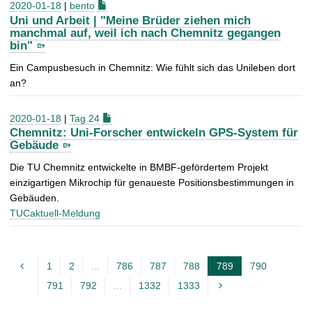
2020-01-18
|
bento
Uni und Arbeit | "Meine Brüder ziehen mich
manchmal auf, weil ich nach Chemnitz gegangen
bin"
Ein Campusbesuch in Chemnitz: Wie fühlt sich das Unileben dort
an?
2020-01-18
|
Tag 24
Chemnitz: Uni-Forscher entwickeln GPS-System für
Gebäude
Die TU Chemnitz entwickelte in BMBF-gefördertem Projekt
einzigartigen Mikrochip für genaueste Positionsbestimmungen in
Gebäuden.
TUCaktuell-Meldung
1
2
...
786
787
788
789
790
A
791
792
...
1332
1333
k
t