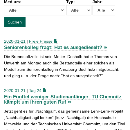
Medium:
Typ:
Jahr:
t
c
h
e
Suchen
n
a
c
2020-01-21
|
Freie Presse
h
Seniorenkolleg fragt: Hat es ausgedieselt?
:
Die Brennstoffzelle ist sein Metier. Deshalb hatte Thomas von
Unwerth am Montag auch die Bestandteile einer solchen als
Modell zum Seniorenkolleg in Annaberg-Buchholz mitgebracht.
und ging u. a. der Frage nach: "Hat es ausgedieselt?"
2020-01-21
|
Tag 24
Ein Fünftel weniger Studienanfänger: TU Chemnitz
kämpft um ihren guten Ruf
Jetzt geht es für „Nachtigall“, das gemeinsame Lehr-Lern-Projekt
„Nachhaltigkeit agil lenken“ (kurz: Nachtigall) der Hochschule
Mittweida und der Technischen Universität Chemnitz, um den Titel