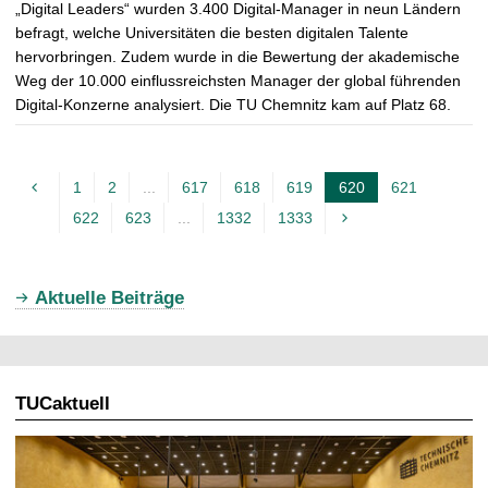
„Digital Leaders“ wurden 3.400 Digital-Manager in neun Ländern
befragt, welche Universitäten die besten digitalen Talente
hervorbringen. Zudem wurde in die Bewertung der akademische
Weg der 10.000 einflussreichsten Manager der global führenden
Digital-Konzerne analysiert. Die TU Chemnitz kam auf Platz 68.
1
2
...
617
618
619
620
621
A
622
623
...
1332
1333
k
t
u
Aktuelle Beiträge
e
l
l
TUCaktuell
e
S
e