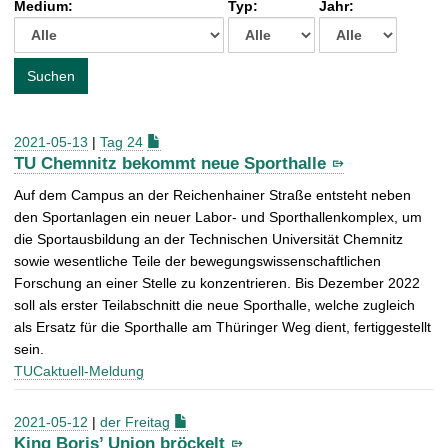
Medium:
Typ:
Jahr:
t
c
h
e
Suchen
n
a
c
2021-05-13
|
Tag 24
h
TU Chemnitz bekommt neue Sporthalle
:
Auf dem Campus an der Reichenhainer Straße entsteht neben
den Sportanlagen ein neuer Labor- und Sporthallenkomplex, um
die Sportausbildung an der Technischen Universität Chemnitz
sowie wesentliche Teile der bewegungswissenschaftlichen
Forschung an einer Stelle zu konzentrieren. Bis Dezember 2022
soll als erster Teilabschnitt die neue Sporthalle, welche zugleich
als Ersatz für die Sporthalle am Thüringer Weg dient, fertiggestellt
sein.
TUCaktuell-Meldung
2021-05-12
|
der Freitag
King Boris’ Union bröckelt