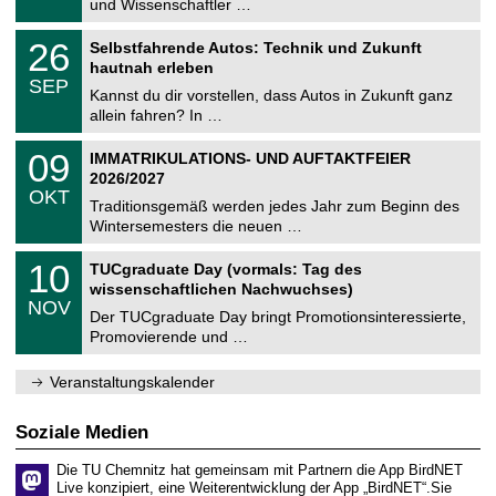
9
und Wissenschaftler …
m
.
n
2
T
i
2
26
Selbstfahrende Autos: Technik und Zukunft
0
U
t
6
2
hautnah erleben
C
z
.
6
SEP
h
0
Kannst du dir vorstellen, dass Autos in Zukunft ganz
e
9
allein fahren? In …
m
.
n
2
T
i
0
09
IMMATRIKULATIONS- UND AUFTAKTFEIER
0
U
t
9
2
2026/2027
C
z
.
6
OKT
h
1
Traditionsgemäß werden jedes Jahr zum Beginn des
e
0
Wintersemesters die neuen …
m
.
n
2
Z
i
1
10
TUCgraduate Day (vormals: Tag des
0
e
t
0
2
wissenschaftlichen Nachwuchses)
n
z
.
6
NOV
t
1
Der TUCgraduate Day bringt Promotionsinteressierte,
r
1
Promovierende und …
u
.
m
2
f
0
Veranstaltungskalender
ü
2
r
6
d
Soziale Medien
e
n
Die TU Chemnitz hat gemeinsam mit Partnern die App BirdNET
w
Live konzipiert, eine Weiterentwicklung der App „BirdNET“.Sie
i