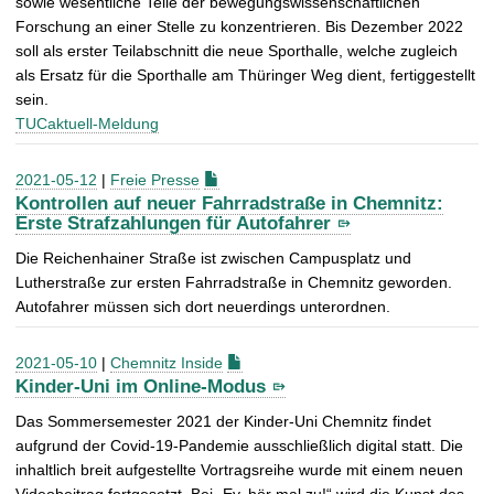
sowie wesentliche Teile der bewegungswissenschaftlichen
Forschung an einer Stelle zu konzentrieren. Bis Dezember 2022
soll als erster Teilabschnitt die neue Sporthalle, welche zugleich
als Ersatz für die Sporthalle am Thüringer Weg dient, fertiggestellt
sein.
TUCaktuell-Meldung
2021-05-12
|
Freie Presse
Kontrollen auf neuer Fahrradstraße in Chemnitz:
Erste Strafzahlungen für Autofahrer
Die Reichenhainer Straße ist zwischen Campusplatz und
Lutherstraße zur ersten Fahrradstraße in Chemnitz geworden.
Autofahrer müssen sich dort neuerdings unterordnen.
2021-05-10
|
Chemnitz Inside
Kinder-Uni im Online-Modus
Das Sommersemester 2021 der Kinder-Uni Chemnitz findet
aufgrund der Covid-19-Pandemie ausschließlich digital statt. Die
inhaltlich breit aufgestellte Vortragsreihe wurde mit einem neuen
Videobeitrag fortgesetzt. Bei „Ey, hör mal zu!“ wird die Kunst des