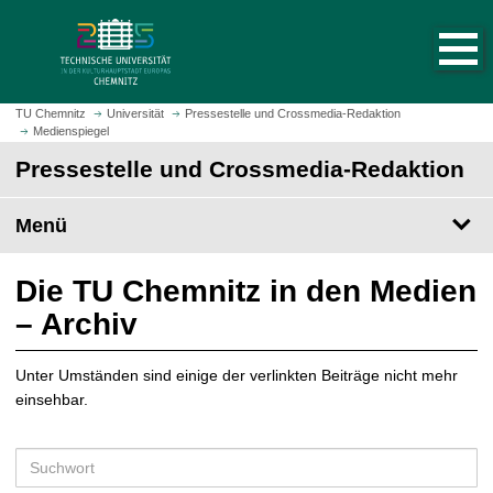
S
S
t
p
a
r
r
i
t
n
TU Chemnitz
Universität
Pressestelle und Crossmedia-Redaktion
s
Medienspiegel
g
e
e
Pressestelle und Crossmedia-Redaktion
i
z
t
u
Menü
e
m
a
H
u
a
Die TU Chemnitz in den Medien
f
u
– Archiv
r
p
u
t
f
Unter Umständen sind einige der verlinkten Beiträge nicht mehr
i
e
einsehbar.
n
n
h
a
S
l
u