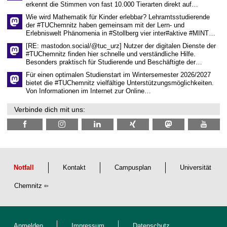
erkennt die Stimmen von fast 10.000 Tierarten direkt auf…
s
s
Wie wird Mathematik für Kinder erlebbar? Lehramtsstudierende
e
der #TUChemnitz haben gemeinsam mit der Lern- und
n
Erlebniswelt Phänomenia in #Stollberg vier inter#aktive #MINT…
s
c
[RE: mastodon.social/@tuc_urz] Nutzer der digitalen Dienste der
h
#TUChemnitz finden hier schnelle und verständliche Hilfe.
a
Besonders praktisch für Studierende und Beschäftigte der…
f
t
Für einen optimalen Studienstart im Wintersemester 2026/2027
l
bietet die #TUChemnitz vielfältige Unterstützungsmöglichkeiten.
i
Von Informationen im Internet zur Online…
c
h
Verbinde dich mit uns:
e
n
N
a
c
h
w
u
Notfall
Kontakt
Campusplan
Universität
c
h
Chemnitz
s
Anmelden
Impressum
Datenschutz