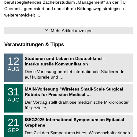
berufsbegleitendes Bachelorstudium „Management“ an der TU
Chemnitz gemeistert und damit ihren Bildungsweg strategisch
weiterentwickelt …
Mehr Artikel anzeigen
Veranstaltungen & Tipps
S
1
12
Studieren und Leben in Deutschland –
o
2
Interkulturelle Kommunikation
n
.
AUG
s
0
Diese Vorlesung bereitet internationale Studierende
t
8
auf kulturelle und …
i
.
g
2
T
e
3
31
MAIN-Vorlesung "Wireless Small-Scale Surgical
0
U
1
2
Robots for Precision Medical …
C
.
6
AUG
h
0
Der Vortrag stellt drahtlose medizinische Mikroroboter
e
8
für gezielte, …
m
.
n
2
T
i
2
21
ISEG2026 International Symposium on Epitaxial
0
U
t
1
2
Graphene
C
z
.
6
SEP
h
0
Das Ziel des Symposiums ist es, Wissenschaftlerinnen
e