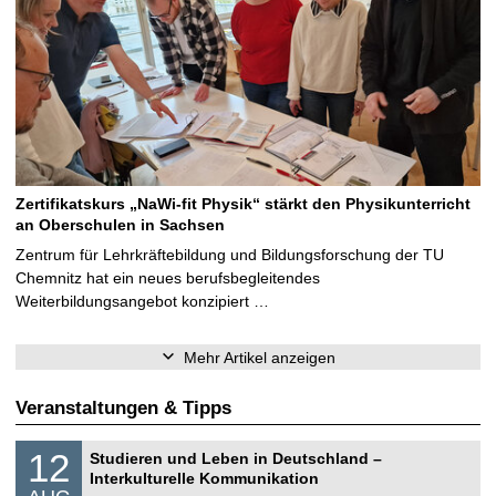
Zertifikatskurs „NaWi-fit Physik“ stärkt den Physikunterricht
an Oberschulen in Sachsen
Zentrum für Lehrkräftebildung und Bildungsforschung der TU
Chemnitz hat ein neues berufsbegleitendes
Weiterbildungsangebot konzipiert …
Mehr Artikel anzeigen
Veranstaltungen & Tipps
S
1
12
Studieren und Leben in Deutschland –
o
2
Interkulturelle Kommunikation
n
.