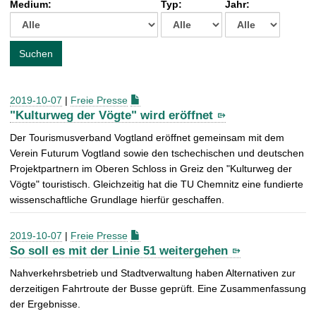
Medium:
Typ:
Jahr:
t
c
h
e
Suchen
n
a
c
2019-10-07
|
Freie Presse
h
"Kulturweg der Vögte" wird eröffnet
:
Der Tourismusverband Vogtland eröffnet gemeinsam mit dem
Verein Futurum Vogtland sowie den tschechischen und deutschen
Projektpartnern im Oberen Schloss in Greiz den "Kulturweg der
Vögte" touristisch. Gleichzeitig hat die TU Chemnitz eine fundierte
wissenschaftliche Grundlage hierfür geschaffen.
2019-10-07
|
Freie Presse
So soll es mit der Linie 51 weitergehen
Nahverkehrsbetrieb und Stadtverwaltung haben Alternativen zur
derzeitigen Fahrtroute der Busse geprüft. Eine Zusammenfassung
der Ergebnisse.