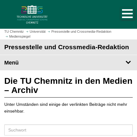
S
S
t
p
a
r
r
i
t
n
TU Chemnitz
Universität
Pressestelle und Crossmedia-Redaktion
s
Medienspiegel
g
e
e
Pressestelle und Crossmedia-Redaktion
i
z
t
u
Menü
e
m
a
H
u
a
Die TU Chemnitz in den Medien
f
u
– Archiv
r
p
u
t
f
Unter Umständen sind einige der verlinkten Beiträge nicht mehr
i
e
einsehbar.
n
n
h
a
S
l
u