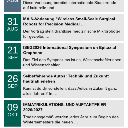
AUG
s
0
Diese Vorlesung bereitet internationale Studierende
t
8
auf kulturelle und …
i
.
g
2
T
e
3
31
MAIN-Vorlesung "Wireless Small-Scale Surgical
0
U
1
2
Robots for Precision Medical …
C
.
6
AUG
h
0
Der Vortrag stellt drahtlose medizinische Mikroroboter
e
8
für gezielte, …
m
.
n
2
T
i
2
21
ISEG2026 International Symposium on Epitaxial
0
U
t
1
2
Graphene
C
z
.
6
SEP
h
0
Das Ziel des Symposiums ist es, Wissenschaftlerinnen
e
9
und Wissenschaftler …
m
.
n
2
T
i
2
26
Selbstfahrende Autos: Technik und Zukunft
0
U
t
6
2
hautnah erleben
C
z
.
6
SEP
h
0
Kannst du dir vorstellen, dass Autos in Zukunft ganz
e
9
allein fahren? In …
m
.
n
2
T
i
0
09
IMMATRIKULATIONS- UND AUFTAKTFEIER
0
U
t
9
2
2026/2027
C
z
.
6
OKT
h
1
Traditionsgemäß werden jedes Jahr zum Beginn des
e
0
Wintersemesters die neuen …
m
.
n