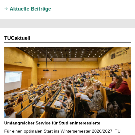
u
Aktuelle Beiträge
e
l
l
TUCaktuell
e
S
e
i
t
e
Umfangreicher Service für Studieninteressierte
Für einen optimalen Start ins Wintersemester 2026/2027: TU