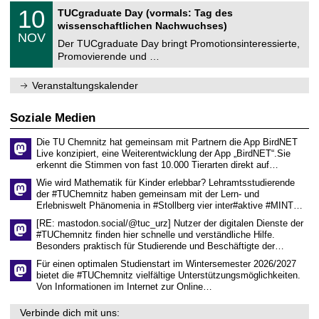
2
Z
i
1
10
TUCgraduate Day (vormals: Tag des
0
e
t
0
2
wissenschaftlichen Nachwuchses)
n
z
.
6
NOV
t
1
Der TUCgraduate Day bringt Promotionsinteressierte,
r
1
Promovierende und …
u
.
m
2
f
0
Veranstaltungskalender
ü
2
r
6
d
Soziale Medien
e
n
Die TU Chemnitz hat gemeinsam mit Partnern die App BirdNET
w
Live konzipiert, eine Weiterentwicklung der App „BirdNET“.Sie
i
erkennt die Stimmen von fast 10.000 Tierarten direkt auf…
s
s
Wie wird Mathematik für Kinder erlebbar? Lehramtsstudierende
e
der #TUChemnitz haben gemeinsam mit der Lern- und
n
Erlebniswelt Phänomenia in #Stollberg vier inter#aktive #MINT…
s
c
[RE: mastodon.social/@tuc_urz] Nutzer der digitalen Dienste der
h
#TUChemnitz finden hier schnelle und verständliche Hilfe.
a
Besonders praktisch für Studierende und Beschäftigte der…
f
t
Für einen optimalen Studienstart im Wintersemester 2026/2027
l
bietet die #TUChemnitz vielfältige Unterstützungsmöglichkeiten.
i
Von Informationen im Internet zur Online…
c
h
Verbinde dich mit uns:
e