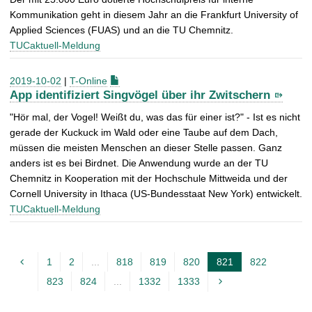
Kommunikation geht in diesem Jahr an die Frankfurt University of
Applied Sciences (FUAS) und an die TU Chemnitz.
TUCaktuell-Meldung
2019-10-02
|
T-Online
App identifiziert Singvögel über ihr Zwitschern
"Hör mal, der Vogel! Weißt du, was das für einer ist?" - Ist es nicht
gerade der Kuckuck im Wald oder eine Taube auf dem Dach,
müssen die meisten Menschen an dieser Stelle passen. Ganz
anders ist es bei Birdnet. Die Anwendung wurde an der TU
Chemnitz in Kooperation mit der Hochschule Mittweida und der
Cornell University in Ithaca (US-Bundesstaat New York) entwickelt.
TUCaktuell-Meldung
1
2
...
818
819
820
821
822
A
823
824
...
1332
1333
k
t