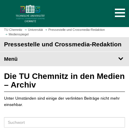
S
S
t
p
a
r
r
i
t
n
TU Chemnitz
Universität
Pressestelle und Crossmedia-Redaktion
s
Medienspiegel
g
e
e
Pressestelle und Crossmedia-Redaktion
i
z
t
u
Menü
e
m
a
H
u
a
Die TU Chemnitz in den Medien
f
u
– Archiv
r
p
u
t
f
Unter Umständen sind einige der verlinkten Beiträge nicht mehr
i
e
einsehbar.
n
n
h
a
S
l
u