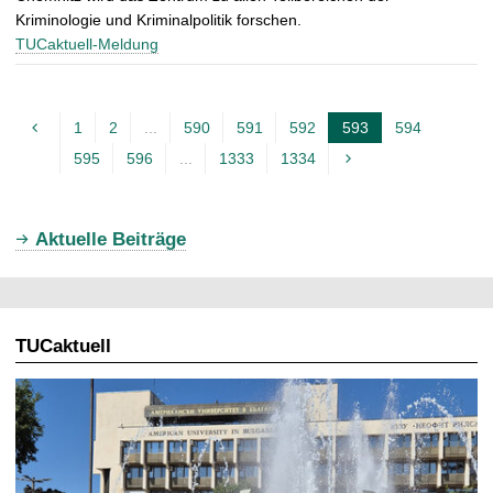
Kriminologie und Kriminalpolitik forschen.
TUCaktuell-Meldung
1
2
...
590
591
592
593
594
A
595
596
...
1333
1334
k
t
u
Aktuelle Beiträge
e
l
l
TUCaktuell
e
S
e
i
t