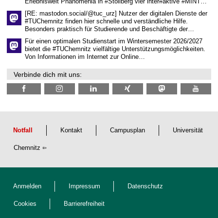
Erlebniswelt Phänomenia in #Stollberg vier inter#aktive #MINT…
t
l
[RE: mastodon.social/@tuc_urz] Nutzer der digitalen Dienste der
i
#TUChemnitz finden hier schnelle und verständliche Hilfe.
c
Besonders praktisch für Studierende und Beschäftigte der…
h
e
Für einen optimalen Studienstart im Wintersemester 2026/2027
n
bietet die #TUChemnitz vielfältige Unterstützungsmöglichkeiten.
N
Von Informationen im Internet zur Online…
a
c
Verbinde dich mit uns:
h
w
u
c
h
s
Notfall
Kontakt
Campusplan
Universität
Chemnitz
Anmelden
Impressum
Datenschutz
Cookies
Barrierefreiheit