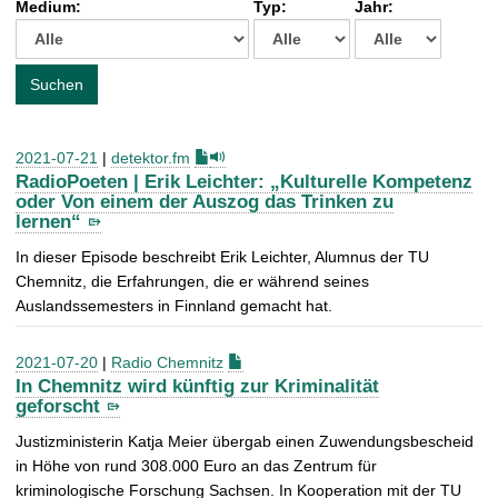
Medium:
Typ:
Jahr:
t
c
h
e
Suchen
n
a
c
2021-07-21
|
detektor.fm
h
RadioPoeten | Erik Leichter: „Kulturelle Kompetenz
:
oder Von einem der Auszog das Trinken zu
lernen“
In dieser Episode beschreibt Erik Leichter, Alumnus der TU
Chemnitz, die Erfahrungen, die er während seines
Auslandssemesters in Finnland gemacht hat.
2021-07-20
|
Radio Chemnitz
In Chemnitz wird künftig zur Kriminalität
geforscht
Justizministerin Katja Meier übergab einen Zuwendungsbescheid
in Höhe von rund 308.000 Euro an das Zentrum für
kriminologische Forschung Sachsen. In Kooperation mit der TU