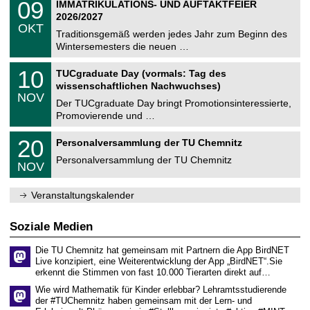
i
0
09
IMMATRIKULATIONS- UND AUFTAKTFEIER
0
U
t
9
2
2026/2027
C
z
.
6
OKT
h
1
Traditionsgemäß werden jedes Jahr zum Beginn des
e
0
Wintersemesters die neuen …
m
.
n
2
Z
i
1
10
TUCgraduate Day (vormals: Tag des
0
e
t
0
2
wissenschaftlichen Nachwuchses)
n
z
.
6
NOV
t
1
Der TUCgraduate Day bringt Promotionsinteressierte,
r
1
Promovierende und …
u
.
m
2
T
f
2
20
Personalversammlung der TU Chemnitz
0
U
ü
0
2
C
r
Personalversammlung der TU Chemnitz
.
6
NOV
h
d
1
e
e
1
m
n
.
Veranstaltungskalender
n
w
2
i
i
0
t
s
2
Soziale Medien
z
s
6
e
Die TU Chemnitz hat gemeinsam mit Partnern die App BirdNET
n
Live konzipiert, eine Weiterentwicklung der App „BirdNET“.Sie
s
erkennt die Stimmen von fast 10.000 Tierarten direkt auf…
c
h
Wie wird Mathematik für Kinder erlebbar? Lehramtsstudierende
a
der #TUChemnitz haben gemeinsam mit der Lern- und
f