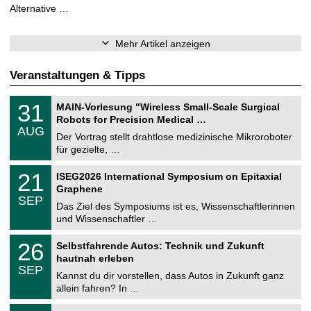
Alternative …
Mehr Artikel anzeigen
Veranstaltungen & Tipps
T
3
31
MAIN-Vorlesung "Wireless Small-Scale Surgical
U
1
Robots for Precision Medical …
C
.
AUG
h
0
Der Vortrag stellt drahtlose medizinische Mikroroboter
e
8
für gezielte, …
m
.
n
2
T
i
2
21
ISEG2026 International Symposium on Epitaxial
0
U
t
1
2
Graphene
C
z
.
6
SEP
h
0
Das Ziel des Symposiums ist es, Wissenschaftlerinnen
e
9
und Wissenschaftler …
m
.
n
2
T
i
2
26
Selbstfahrende Autos: Technik und Zukunft
0
U
t
6
2
hautnah erleben
C
z
.
6
SEP
h
0
Kannst du dir vorstellen, dass Autos in Zukunft ganz
e
9
allein fahren? In …
m
.
n
2
T