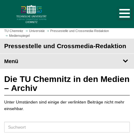
S
S
t
p
a
r
r
i
t
n
TU Chemnitz
Universität
Pressestelle und Crossmedia-Redaktion
s
Medienspiegel
g
e
e
Pressestelle und Crossmedia-Redaktion
i
z
t
u
Menü
e
m
a
H
u
a
Die TU Chemnitz in den Medien
f
u
– Archiv
r
p
u
t
f
Unter Umständen sind einige der verlinkten Beiträge nicht mehr
i
e
einsehbar.
n
n
h
a
S
l
u