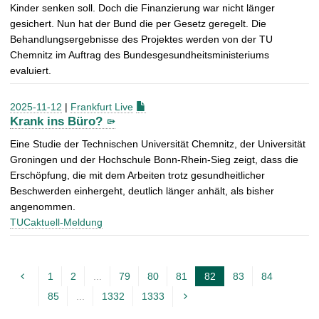
Kinder senken soll. Doch die Finanzierung war nicht länger
gesichert. Nun hat der Bund die per Gesetz geregelt. Die
Behandlungsergebnisse des Projektes werden von der TU
Chemnitz im Auftrag des Bundesgesundheitsministeriums
evaluiert.
2025-11-12
|
Frankfurt Live
Krank ins Büro?
Eine Studie der Technischen Universität Chemnitz, der Universität
Groningen und der Hochschule Bonn-Rhein-Sieg zeigt, dass die
Erschöpfung, die mit dem Arbeiten trotz gesundheitlicher
Beschwerden einhergeht, deutlich länger anhält, als bisher
angenommen.
TUCaktuell-Meldung
1
2
...
79
80
81
82
83
84
A
85
...
1332
1333
k
t