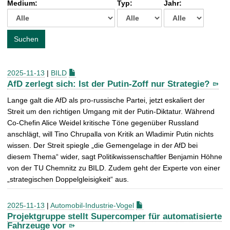
Medium:
Typ:
Jahr:
t
c
h
e
Suchen
n
a
c
2025-11-13
|
BILD
h
AfD zerlegt sich: Ist der Putin-Zoff nur Strategie?
:
Lange galt die AfD als pro-russische Partei, jetzt eskaliert der
Streit um den richtigen Umgang mit der Putin-Diktatur. Während
Co-Chefin Alice Weidel kritische Töne gegenüber Russland
anschlägt, will Tino Chrupalla von Kritik an Wladimir Putin nichts
wissen. Der Streit spiegle „die Gemengelage in der AfD bei
diesem Thema“ wider, sagt Politikwissenschaftler Benjamin Höhne
von der TU Chemnitz zu BILD. Zudem geht der Experte von einer
„strategischen Doppelgleisigkeit“ aus.
2025-11-13
|
Automobil-Industrie-Vogel
Projektgruppe stellt Supercomper für automatisierte
Fahrzeuge vor