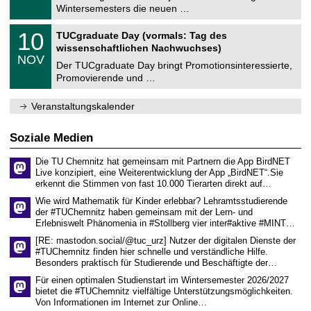
e
0
Wintersemesters die neuen …
m
.
n
2
Z
i
1
10
TUCgraduate Day (vormals: Tag des
0
e
t
0
2
wissenschaftlichen Nachwuchses)
n
z
.
6
NOV
t
1
Der TUCgraduate Day bringt Promotionsinteressierte,
r
1
Promovierende und …
u
.
m
2
f
0
Veranstaltungskalender
ü
2
r
6
d
Soziale Medien
e
n
Die TU Chemnitz hat gemeinsam mit Partnern die App BirdNET
w
Live konzipiert, eine Weiterentwicklung der App „BirdNET“.Sie
i
erkennt die Stimmen von fast 10.000 Tierarten direkt auf…
s
s
Wie wird Mathematik für Kinder erlebbar? Lehramtsstudierende
e
der #TUChemnitz haben gemeinsam mit der Lern- und
n
Erlebniswelt Phänomenia in #Stollberg vier inter#aktive #MINT…
s
c
[RE: mastodon.social/@tuc_urz] Nutzer der digitalen Dienste der
h
#TUChemnitz finden hier schnelle und verständliche Hilfe.
a
Besonders praktisch für Studierende und Beschäftigte der…
f
t
Für einen optimalen Studienstart im Wintersemester 2026/2027
l
bietet die #TUChemnitz vielfältige Unterstützungsmöglichkeiten.
i
Von Informationen im Internet zur Online…
c