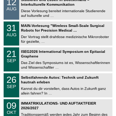
12
o
2
Interkulturelle Kommunikation
n
.
AUG
s
0
Diese Vorlesung bereitet internationale Studierende
t
8
auf kulturelle und …
i
.
g
2
T
e
3
31
MAIN-Vorlesung "Wireless Small-Scale Surgical
0
U
1
2
Robots for Precision Medical …
C
.
6
AUG
h
0
Der Vortrag stellt drahtlose medizinische Mikroroboter
e
8
für gezielte, …
m
.
n
2
T
i
2
21
ISEG2026 International Symposium on Epitaxial
0
U
t
1
2
Graphene
C
z
.
6
SEP
h
0
Das Ziel des Symposiums ist es, Wissenschaftlerinnen
e
9
und Wissenschaftler …
m
.
n
2
T
i
2
26
Selbstfahrende Autos: Technik und Zukunft
0
U
t
6
2
hautnah erleben
C
z
.
6
SEP
h
0
Kannst du dir vorstellen, dass Autos in Zukunft ganz
e
9
allein fahren? In …
m
.
n
2
T
i
0
09
IMMATRIKULATIONS- UND AUFTAKTFEIER
0
U
t
9
2
2026/2027
C
z
.
6
OKT
h
1
Traditionsgemäß werden jedes Jahr zum Beginn des