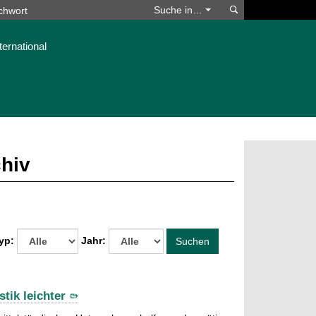
Suchen
Suche in…
ternational
chiv
yp:
Jahr:
Suchen
tik leichter