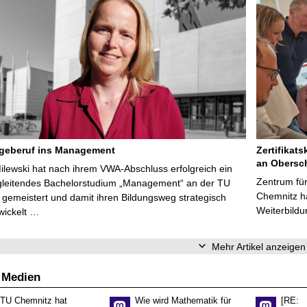
egeberuf ins Management
Zertifikats
an Obersc
Milewski hat nach ihrem VWA-Abschluss erfolgreich ein
Zentrum für
gleitendes Bachelorstudium „Management“ an der TU
Chemnitz ha
gemeistert und damit ihren Bildungsweg strategisch
Weiterbildu
wickelt …
Mehr Artikel anzeigen
 Medien
 TU Chemnitz hat
Wie wird Mathematik für
[RE: