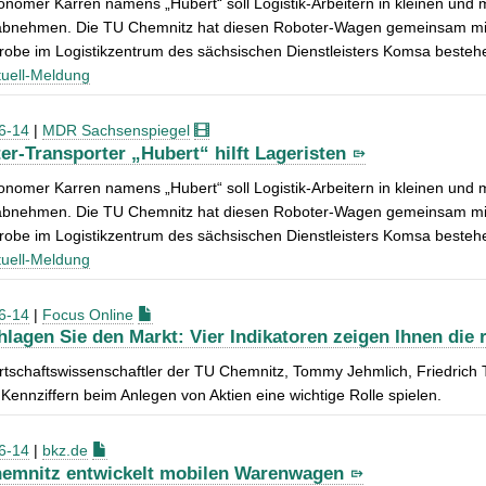
onomer Karren namens „Hubert“ soll Logistik-Arbeitern in kleinen und
bnehmen. Die TU Chemnitz hat diesen Roboter-Wagen gemeinsam mit In
robe im Logistikzentrum des sächsischen Dienstleisters Komsa besteh
uell-Meldung
6-14
|
MDR Sachsenspiegel
er-Transporter „Hubert“ hilft Lageristen
onomer Karren namens „Hubert“ soll Logistik-Arbeitern in kleinen und
bnehmen. Die TU Chemnitz hat diesen Roboter-Wagen gemeinsam mit In
obe im Logistikzentrum des sächsischen Dienstleisters Komsa bestehe
uell-Meldung
6-14
|
Focus Online
hlagen Sie den Markt: Vier Indikatoren zeigen Ihnen die 
irtschaftswissenschaftler der TU Chemnitz, Tommy Jehmlich, Friedric
Kennziffern beim Anlegen von Aktien eine wichtige Rolle spielen.
6-14
|
bkz.de
emnitz entwickelt mobilen Warenwagen