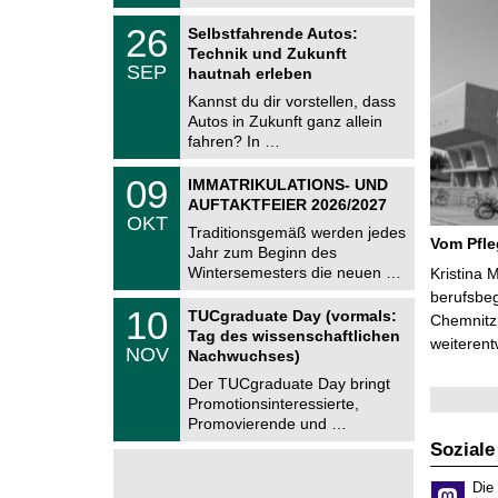
t
2
z
T
6
2
26
Selbstfahrende Autos:
U
6
Technik und Zukunft
C
.
SEP
h
hautnah erleben
0
e
9
Kannst du dir vorstellen, dass
m
.
Autos in Zukunft ganz allein
n
2
i
fahren? In …
0
t
2
z
T
6
0
09
IMMATRIKULATIONS- UND
U
9
AUFTAKTFEIER 2026/2027
C
.
OKT
h
1
Traditionsgemäß werden jedes
e
Vom Pfl
0
Jahr zum Beginn des
m
.
Wintersemesters die neuen …
n
Kristina 
2
i
berufsbe
0
Z
t
1
10
2
TUCgraduate Day (vormals:
Chemnitz 
e
z
0
6
Tag des wissenschaftlichen
n
weiterent
.
NOV
t
Nachwuchses)
1
r
1
Der TUCgraduate Day bringt
u
.
Promotionsinteressierte,
m
2
f
Promovierende und …
0
ü
2
Soziale
r
6
d
e
Die