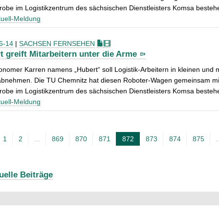
robe im Logistikzentrum des sächsischen Dienstleisters Komsa besteh
uell-Meldung
6-14
|
SACHSEN FERNSEHEN
t greift Mitarbeitern unter die Arme
onomer Karren namens „Hubert“ soll Logistik-Arbeitern in kleinen und
bnehmen. Die TU Chemnitz hat diesen Roboter-Wagen gemeinsam mit In
robe im Logistikzentrum des sächsischen Dienstleisters Komsa besteh
uell-Meldung
1
2
...
869
870
871
872
873
874
875
.
A
k
t
uelle Beiträge
u
e
l