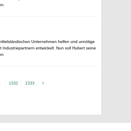
en.
 mittelständischen Unternehmen helfen und unnötige
dustriepartnern entwickelt. Nun soll Hubert seine
en.
..
1332
1333