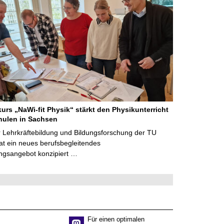
kurs „NaWi-fit Physik“ stärkt den Physikunterricht
hulen in Sachsen
 Lehrkräftebildung und Bildungsforschung der TU
t ein neues berufsbegleitendes
ngsangebot konzipiert …
Für einen optimalen