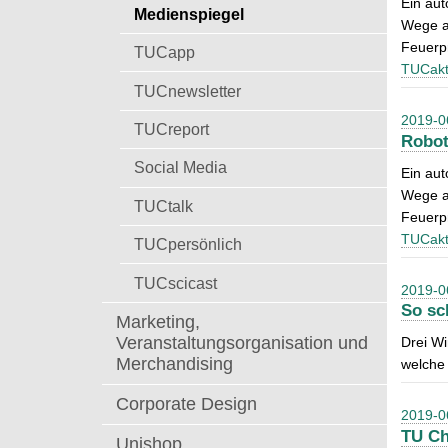
Ein aut
t
Medienspiegel
a
Wege a
c
Feuerp
TUCapp
h
TUCakt
:
TUCnewsletter
2019-0
TUCreport
Robot
Social Media
Ein aut
Wege a
TUCtalk
Feuerpr
TUCakt
TUCpersönlich
TUCscicast
2019-0
So sc
Marketing,
Veranstaltungsorganisation und
Drei W
Merchandising
welche 
Corporate Design
2019-0
TU Ch
Unishop