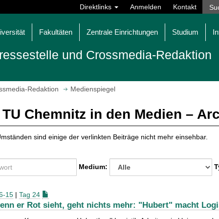
Direktlinks
Anmelden
Kontakt
iversität
Fakultäten
Zentrale Einrichtungen
Studium
In
ressestelle und Crossmedia-Redaktion
ossmedia-Redaktion
Medienspiegel
 TU Chemnitz in den Medien – Ar
mständen sind einige der verlinkten Beiträge nicht mehr einsehbar.
Medium:
T
6-15
|
Tag 24
enn er Rot sieht, geht nichts mehr: "Hubert" macht Logis