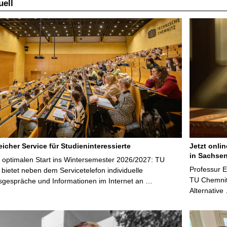
ell
l
e
S
e
i
t
e
icher Service für Studieninteressierte
Jetzt onli
in Sachsen
 optimalen Start ins Wintersemester 2026/2027: TU
Professur 
bietet neben dem Servicetelefon individuelle
TU Chemnitz
sgespräche und Informationen im Internet an …
Alternative