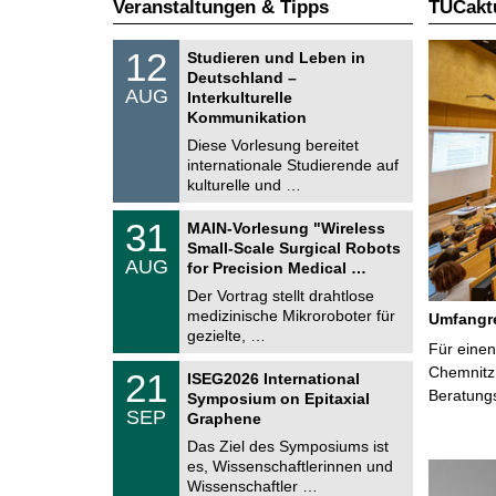
Veranstaltungen & Tipps
TUCaktu
S
1
12
Studieren und Leben in
o
2
Deutschland –
n
.
AUG
s
Interkulturelle
0
t
Kommunikation
8
i
.
Diese Vorlesung bereitet
g
2
e
internationale Studierende auf
0
kulturelle und …
2
6
T
3
31
MAIN-Vorlesung "Wireless
U
1
Small-Scale Surgical Robots
C
.
AUG
h
for Precision Medical …
0
e
8
Der Vortrag stellt drahtlose
m
.
medizinische Mikroroboter für
n
Umfangre
2
i
gezielte, …
0
Für einen
t
2
z
T
Chemnitz 
6
2
21
ISEG2026 International
U
1
Beratung
Symposium on Epitaxial
C
.
SEP
h
Graphene
0
e
9
Das Ziel des Symposiums ist
m
.
es, Wissenschaftlerinnen und
n
2
i
Wissenschaftler …
0