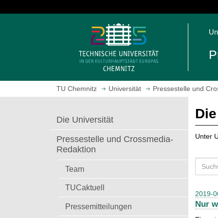
S
p
S
r
Un
t
i
a
n
P
r
g
t
e
s
z
TU Chemnitz
Universität
Pressestelle und Cr
e
u
i
m
Die
t
H
Die Universität
e
a
a
u
Unter U
Pressestelle und Crossmedia-
u
p
Redaktion
f
t
S
r
i
Team
u
u
n
c
TUCaktuell
f
h
2019-0
h
e
a
Nur w
e
Pressemitteilungen
n
l
n