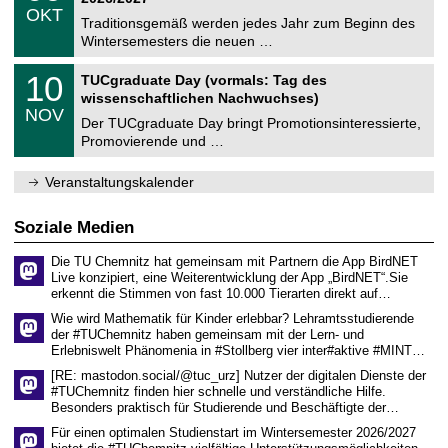
C
z
.
6
OKT
h
1
Traditionsgemäß werden jedes Jahr zum Beginn des
e
0
Wintersemesters die neuen …
m
.
n
2
Z
i
1
10
TUCgraduate Day (vormals: Tag des
0
e
t
0
2
wissenschaftlichen Nachwuchses)
n
z
.
6
NOV
t
1
Der TUCgraduate Day bringt Promotionsinteressierte,
r
1
Promovierende und …
u
.
m
2
f
0
Veranstaltungskalender
ü
2
r
6
d
Soziale Medien
e
n
Die TU Chemnitz hat gemeinsam mit Partnern die App BirdNET
w
Live konzipiert, eine Weiterentwicklung der App „BirdNET“.Sie
i
erkennt die Stimmen von fast 10.000 Tierarten direkt auf…
s
s
Wie wird Mathematik für Kinder erlebbar? Lehramtsstudierende
e
der #TUChemnitz haben gemeinsam mit der Lern- und
n
Erlebniswelt Phänomenia in #Stollberg vier inter#aktive #MINT…
s
c
[RE: mastodon.social/@tuc_urz] Nutzer der digitalen Dienste der
h
#TUChemnitz finden hier schnelle und verständliche Hilfe.
a
Besonders praktisch für Studierende und Beschäftigte der…
f
t
Für einen optimalen Studienstart im Wintersemester 2026/2027
l