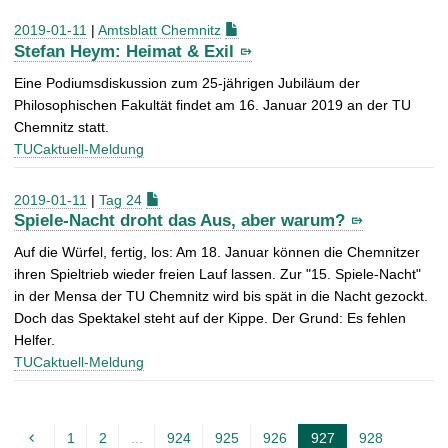
2019-01-11
|
Amtsblatt Chemnitz
Stefan Heym: Heimat & Exil
Eine Podiumsdiskussion zum 25-jährigen Jubiläum der
Philosophischen Fakultät findet am 16. Januar 2019 an der TU
Chemnitz statt.
TUCaktuell-Meldung
2019-01-11
|
Tag 24
Spiele-Nacht droht das Aus, aber warum?
Auf die Würfel, fertig, los: Am 18. Januar können die Chemnitzer
ihren Spieltrieb wieder freien Lauf lassen. Zur "15. Spiele-Nacht"
in der Mensa der TU Chemnitz wird bis spät in die Nacht gezockt.
Doch das Spektakel steht auf der Kippe. Der Grund: Es fehlen
Helfer.
TUCaktuell-Meldung
1
2
...
924
925
926
927
928
A