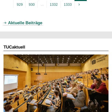
929
930
...
1332
1333
k
t
u
Aktuelle Beiträge
e
l
l
TUCaktuell
e
S
e
i
t
e