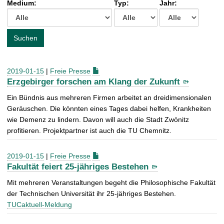
Medium:
Typ:
Jahr:
t
c
h
e
Suchen
n
a
c
2019-01-15
|
Freie Presse
h
Erzgebirger forschen am Klang der Zukunft
:
Ein Bündnis aus mehreren Firmen arbeitet an dreidimensionalen
Geräuschen. Die könnten eines Tages dabei helfen, Krankheiten
wie Demenz zu lindern. Davon will auch die Stadt Zwönitz
profitieren. Projektpartner ist auch die TU Chemnitz.
2019-01-15
|
Freie Presse
Fakultät feiert 25-jähriges Bestehen
Mit mehreren Veranstaltungen begeht die Philosophische Fakultät
der Technischen Universität ihr 25-jähriges Bestehen.
TUCaktuell-Meldung