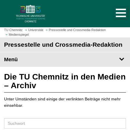
S
S
t
p
a
r
r
i
t
n
TU Chemnitz
Universität
Pressestelle und Crossmedia-Redaktion
s
Medienspiegel
g
e
e
Pressestelle und Crossmedia-Redaktion
i
z
t
u
Menü
e
m
a
H
u
a
Die TU Chemnitz in den Medien
f
u
– Archiv
r
p
u
t
f
Unter Umständen sind einige der verlinkten Beiträge nicht mehr
i
e
einsehbar.
n
n
h
a
S
l
u