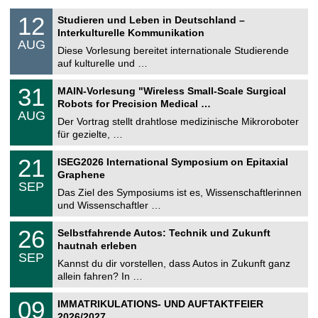
S
1
12
Studieren und Leben in Deutschland –
o
2
Interkulturelle Kommunikation
n
.
AUG
s
0
Diese Vorlesung bereitet internationale Studierende
t
8
auf kulturelle und …
i
.
g
2
T
e
3
31
MAIN-Vorlesung "Wireless Small-Scale Surgical
0
U
1
2
Robots for Precision Medical …
C
.
6
AUG
h
0
Der Vortrag stellt drahtlose medizinische Mikroroboter
e
8
für gezielte, …
m
.
n
2
T
i
2
21
ISEG2026 International Symposium on Epitaxial
0
U
t
1
2
Graphene
C
z
.
6
SEP
h
0
Das Ziel des Symposiums ist es, Wissenschaftlerinnen
e
9
und Wissenschaftler …
m
.
n
2
T
i
2
26
Selbstfahrende Autos: Technik und Zukunft
0
U
t
6
2
hautnah erleben
C
z
.
6
SEP
h
0
Kannst du dir vorstellen, dass Autos in Zukunft ganz
e
9
allein fahren? In …
m
.
n
2
T
i
0
09
IMMATRIKULATIONS- UND AUFTAKTFEIER
0
U
t
9
2
2026/2027