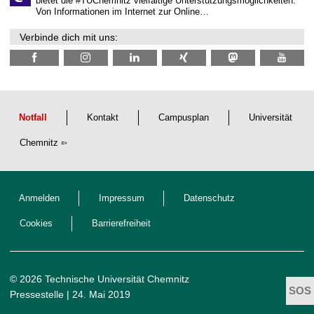
bietet die #TUChemnitz vielfältige Unterstützungsmöglichkeiten.
i
Von Informationen im Internet zur Online…
c
h
Verbinde dich mit uns:
e
n
N
a
c
h
w
u
Notfall
Kontakt
Campusplan
Universität
c
h
Chemnitz
s
Anmelden
Impressum
Datenschutz
Cookies
Barrierefreiheit
© 2026 Technische Universität Chemnitz
Pressestelle
| 24. Mai 2019