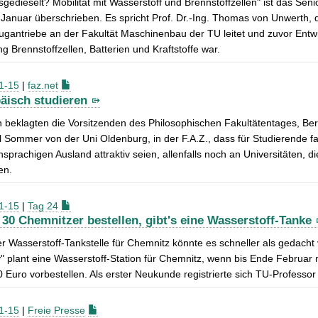
sgedieselt? Mobilität mit Wasserstoff und Brennstoffzellen" ist das S
Januar überschrieben. Es spricht Prof. Dr.-Ing. Thomas von Unwerth, de
gantriebe an der Fakultät Maschinenbau der TU leitet und zuvor Entwic
ng Brennstoffzellen, Batterien und Kraftstoffe war.
1-15
|
faz.net
äisch studieren
h beklagten die Vorsitzenden des Philosophischen Fakultätentages, B
 Sommer von der Uni Oldenburg, in der F.A.Z., dass für Studierende f
hsprachigen Ausland attraktiv seien, allenfalls noch an Universitäten,
en.
1-15
|
Tag 24
30 Chemnitzer bestellen, gibt's eine Wasserstoff-Tanke
er Wasserstoff-Tankstelle für Chemnitz könnte es schneller als gedach
y" plant eine Wasserstoff-Station für Chemnitz, wenn bis Ende Febru
 Euro vorbestellen. Als erster Neukunde registrierte sich TU-Profess
1-15
|
Freie Presse