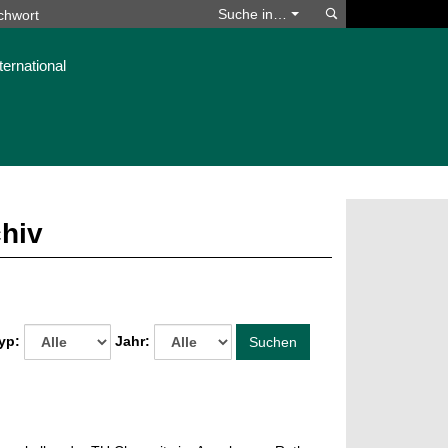
Suchen
Suche in…
ternational
chiv
yp:
Jahr:
Suchen