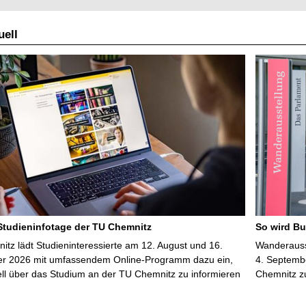
l
ell
l
e
S
e
i
t
e
 Studieninfotage der TU Chemnitz
So wird Bu
tz lädt Studieninteressierte am 12. August und 16.
Wanderausst
r 2026 mit umfassendem Online-Programm dazu ein,
4. Septembe
uell über das Studium an der TU Chemnitz zu informieren
Chemnitz z