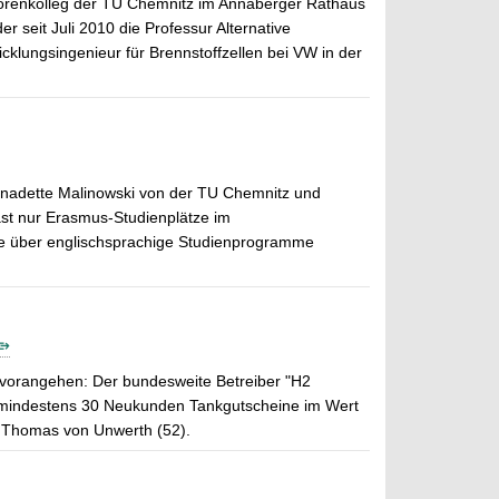
eniorenkolleg der TU Chemnitz im Annaberger Rathaus
r seit Juli 2010 die Professur Alternative
klungsingenieur für Brennstoffzellen bei VW in der
ernadette Malinowski von der TU Chemnitz und
ast nur Erasmus-Studienplätze im
 die über englischsprachige Studienprogramme
t vorangehen: Der bundesweite Betreiber "H2
ar mindestens 30 Neukunden Tankgutscheine im Wert
or Thomas von Unwerth (52).