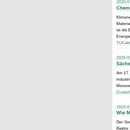
2020-0
Chemn
Klimane
Materia
ist die
Energie
TUCakt
2020-0
Sächs
Am 17.
Industr
Messve
Zusätzl
2020-0
Wie M
Der Son
Rektor 