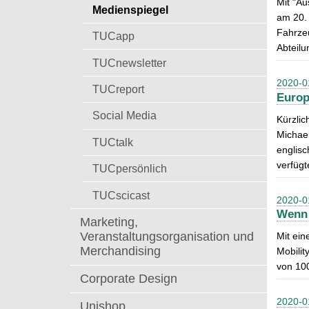
Mit "Au
t
Medienspiegel
a
am 20. 
c
Fahrzeu
TUCapp
h
Abteilu
:
TUCnewsletter
2020-0
TUCreport
Europ
Social Media
Kürzlic
Michael
TUCtalk
englisc
verfügt
TUCpersönlich
TUCscicast
2020-0
Wenn 
Marketing,
Veranstaltungsorganisation und
Mit ein
Merchandising
Mobilit
von 100
Corporate Design
2020-0
Unishop