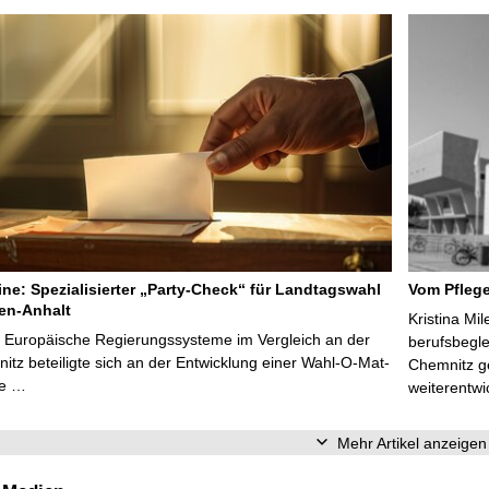
line: Spezialisierter „Party-Check“ für Landtagswahl
Vom Pfleg
en-Anhalt
Kristina Mi
r Europäische Regierungssysteme im Vergleich an der
berufsbegl
tz beteiligte sich an der Entwicklung einer Wahl-O-Mat-
Chemnitz ge
ve …
weiterentwi
Mehr Artikel anzeigen