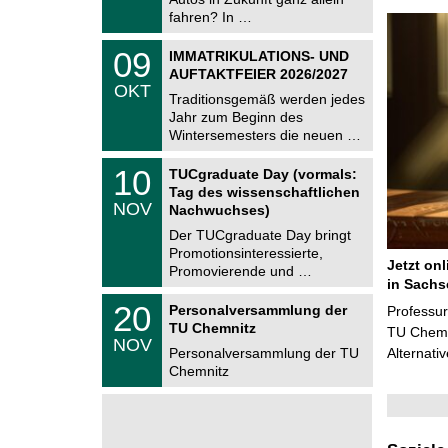
2
i
fahren? In …
0
t
2
z
T
6
0
09
IMMATRIKULATIONS- UND
U
9
AUFTAKTFEIER 2026/2027
C
.
OKT
h
1
Traditionsgemäß werden jedes
e
0
Jahr zum Beginn des
m
.
Wintersemesters die neuen …
n
2
i
0
Z
t
1
10
2
TUCgraduate Day (vormals:
e
z
0
6
Tag des wissenschaftlichen
n
.
NOV
t
Nachwuchses)
1
r
1
Der TUCgraduate Day bringt
u
.
Promotionsinteressierte,
m
2
Jetzt on
f
Promovierende und …
0
ü
in Sachs
2
r
T
6
2
20
Personalversammlung der
Professu
d
U
0
TU Chemnitz
e
C
TU Chemni
.
NOV
n
h
1
Personalversammlung der TU
Alternati
w
e
1
Chemnitz
i
m
.
s
n
2
s
i
0
e
t
2
n
z
6