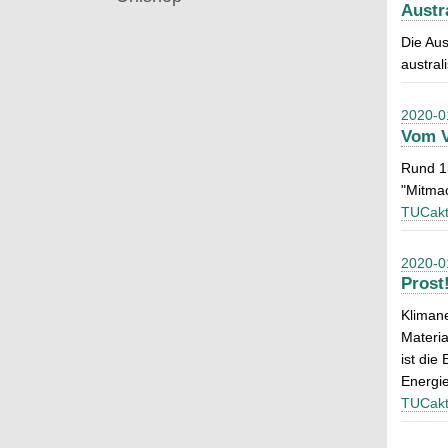
Austr
Die Aus
austra
2020-0
Vom V
Rund 15
"Mitma
TUCakt
2020-0
Prost
Klimane
Materia
ist die
Energie
TUCakt