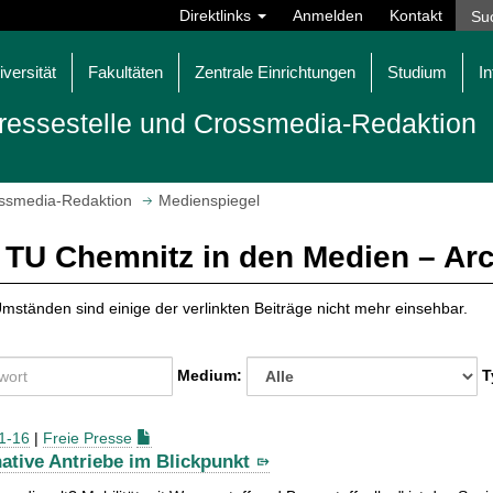
Direktlinks
Anmelden
Kontakt
iversität
Fakultäten
Zentrale Einrichtungen
Studium
In
ressestelle und Crossmedia-Redaktion
ossmedia-Redaktion
Medienspiegel
 TU Chemnitz in den Medien – Ar
mständen sind einige der verlinkten Beiträge nicht mehr einsehbar.
Medium:
T
1-16
|
Freie Presse
native Antriebe im Blickpunkt