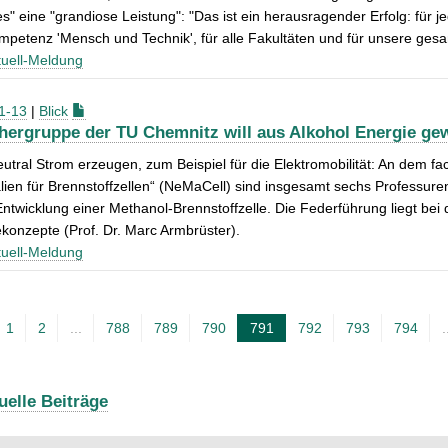
es" eine "grandiose Leistung": "Das ist ein herausragender Erfolg: für j
petenz 'Mensch und Technik', für alle Fakultäten und für unsere gesam
uell-Meldung
1-13
|
Blick
hergruppe der TU Chemnitz will aus Alkohol Energie ge
utral Strom erzeugen, zum Beispiel für die Elektromobilität: An dem 
lien für Brennstoffzellen“ (NeMaCell) sind insgesamt sechs Professuren
 Entwicklung einer Methanol-Brennstoffzelle. Die Federführung liegt bei 
konzepte (Prof. Dr. Marc Armbrüster).
uell-Meldung
1
2
...
788
789
790
791
792
793
794
.
A
k
t
uelle Beiträge
u
e