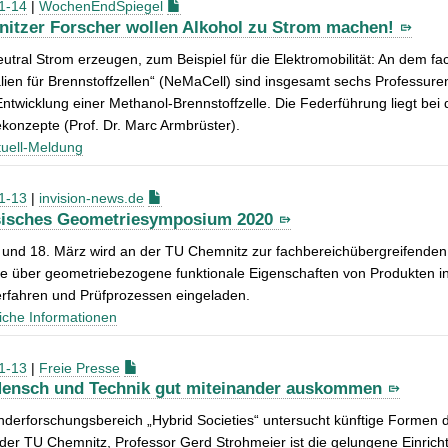
1-14
|
WochenEndSpiegel
itzer Forscher wollen Alkohol zu Strom machen!
utral Strom erzeugen, zum Beispiel für die Elektromobilität: An dem 
lien für Brennstoffzellen“ (NeMaCell) sind insgesamt sechs Professuren
 Entwicklung einer Methanol-Brennstoffzelle. Die Federführung liegt bei 
konzepte (Prof. Dr. Marc Armbrüster).
uell-Meldung
1-13
|
invision-news.de
isches Geometriesymposium 2020
 und 18. März wird an der TU Chemnitz zur fachbereichübergreifenden
ie über geometriebezogene funktionale Eigenschaften von Produkten i
rfahren und Prüfprozessen eingeladen.
iche Informationen
1-13
|
Freie Presse
ensch und Technik gut miteinander auskommen
derforschungsbereich „Hybrid Societies“ untersucht künftige Formen 
der TU Chemnitz, Professor Gerd Strohmeier ist die gelungene Einric