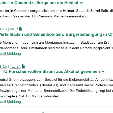
alier in Chemnitz: Sorge um die Heimat
tralier in Chemnitz sorgen sich um ihre Heimat. So auch Sorrel Salb, d
lischem Pass an der TU Chemnitz Medienkommunikation.
1-15
|
MDR
erleihladen und Samenbomben: Bürgerbeteiligung in C
 Menschen haben sich am Montagnachmittag im Stadtlabor am Brühl in
ch-Montags" sein. Entstanden sind diese aus dem Forschungsprojekt "
uell-Meldung
1-15
|
Tag 24
! TU-Forscher wollen Strom aus Alkohol gewinnen
utral Strom erzeugen, zum Beispiel für die Elektromobilität: An dem 
lien für Brennstoffzellen“ (NeMaCell) sind insgesamt sechs Professuren
 Entwicklung einer Methanol-Brennstoffzelle. Die Federführung liegt bei 
konzepte (Prof. Dr. Marc Armbrüster).
uell-Meldung