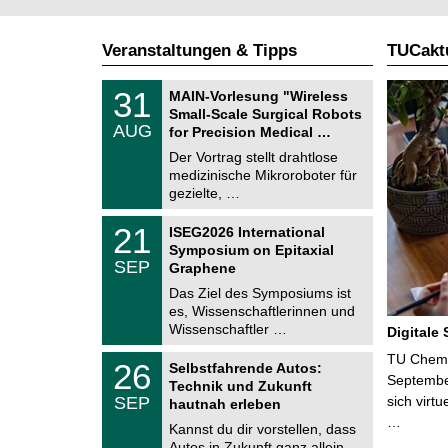
Veranstaltungen & Tipps
TUCaktu
T
3
31
MAIN-Vorlesung "Wireless
U
1
Small-Scale Surgical Robots
C
.
AUG
h
for Precision Medical …
0
e
8
Der Vortrag stellt drahtlose
m
.
medizinische Mikroroboter für
n
2
i
gezielte, …
0
t
2
z
T
6
2
21
ISEG2026 International
U
1
Symposium on Epitaxial
C
.
SEP
h
Graphene
0
e
9
Das Ziel des Symposiums ist
m
.
es, Wissenschaftlerinnen und
n
2
i
Wissenschaftler …
Digitale
0
t
2
z
T
TU Chemni
6
2
26
Selbstfahrende Autos:
U
6
Septembe
Technik und Zukunft
C
.
SEP
sich virt
h
hautnah erleben
0
e
…
9
Kannst du dir vorstellen, dass
m
.
Autos in Zukunft ganz allein
n