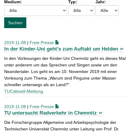
Medium:
Typ:
Jahr:
t
c
h
e
Suchen
n
a
c
2019-11-08
|
Freie Presse
h
In der Kinder-Uni geht's zum Auftakt um Helden
:
In den Vorlesungen der Kinder-Uni Chemnitz geht es dieses Mal
unter anderem um das Sprechen und Singen sowie um den
Neandertaler. Los geht es am 10. November 2019 mit einer
Vorlesung zum Thema „Warum sind Pinguine unter Wasser
schneller unterwegs als an Land?".
TUCaktuell-Meldung
2019-11-08
|
Freie Presse
TU untersucht Radverkehr in Chemnitz
Die Forschergruppe Allgemeine und Arbeitspsychologie der
Technischen Universität Chemnitz unter Leitung von Prof. Dr.