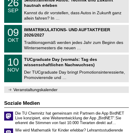
26
Selbstfahrende Autos: Technik und Zukunft
0
U
t
6
2
hautnah erleben
C
z
.
6
SEP
h
0
Kannst du dir vorstellen, dass Autos in Zukunft ganz
e
9
allein fahren? In …
m
.
n
2
T
i
0
09
IMMATRIKULATIONS- UND AUFTAKTFEIER
0
U
t
9
2
2026/2027
C
z
.
6
OKT
h
1
Traditionsgemäß werden jedes Jahr zum Beginn des
e
0
Wintersemesters die neuen …
m
.
n
2
Z
i
1
10
TUCgraduate Day (vormals: Tag des
0
e
t
0
2
wissenschaftlichen Nachwuchses)
n
z
.
6
NOV
t
1
Der TUCgraduate Day bringt Promotionsinteressierte,
r
1
Promovierende und …
u
.
m
2
f
0
Veranstaltungskalender
ü
2
r
6
d
Soziale Medien
e
n
Die TU Chemnitz hat gemeinsam mit Partnern die App BirdNET
w
Live konzipiert, eine Weiterentwicklung der App „BirdNET“.Sie
i
erkennt die Stimmen von fast 10.000 Tierarten direkt auf…
s
s
Wie wird Mathematik für Kinder erlebbar? Lehramtsstudierende
e