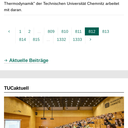
Thermodynamik" der Technischen Universität Chemnitz arbeitet
mit daran.
1
2
...
809
810
811
812
813
A
814
815
...
1332
1333
k
t
u
Aktuelle Beiträge
e
l
l
TUCaktuell
e
S
e
i
t
e