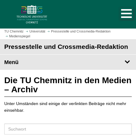
S
S
t
p
a
r
r
i
t
n
TU Chemnitz
Universität
Pressestelle und Crossmedia-Redaktion
s
Medienspiegel
g
e
e
Pressestelle und Crossmedia-Redaktion
i
z
t
u
Menü
e
m
a
H
u
a
Die TU Chemnitz in den Medien
f
u
– Archiv
r
p
u
t
f
Unter Umständen sind einige der verlinkten Beiträge nicht mehr
i
e
einsehbar.
n
n
h
a
S
l
u