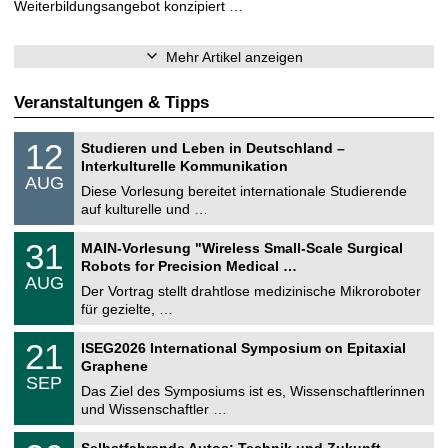
Weiterbildungsangebot konzipiert …
Mehr Artikel anzeigen
Veranstaltungen & Tipps
S
1
12
Studieren und Leben in Deutschland –
o
2
Interkulturelle Kommunikation
n
.
AUG
s
0
Diese Vorlesung bereitet internationale Studierende
t
8
auf kulturelle und …
i
.
g
2
T
e
3
31
MAIN-Vorlesung "Wireless Small-Scale Surgical
0
U
1
2
Robots for Precision Medical …
C
.
6
AUG
h
0
Der Vortrag stellt drahtlose medizinische Mikroroboter
e
8
für gezielte, …
m
.
n
2
T
i
2
21
ISEG2026 International Symposium on Epitaxial
0
U
t
1
2
Graphene
C
z
.
6
SEP
h
0
Das Ziel des Symposiums ist es, Wissenschaftlerinnen
e
9
und Wissenschaftler …
m
.
n
2
T
i
2