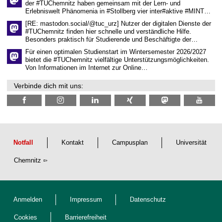
der #TUChemnitz haben gemeinsam mit der Lern- und
n
Erlebniswelt Phänomenia in #Stollberg vier inter#aktive #MINT…
s
c
[RE: mastodon.social/@tuc_urz] Nutzer der digitalen Dienste der
h
#TUChemnitz finden hier schnelle und verständliche Hilfe.
a
Besonders praktisch für Studierende und Beschäftigte der…
f
t
Für einen optimalen Studienstart im Wintersemester 2026/2027
l
bietet die #TUChemnitz vielfältige Unterstützungsmöglichkeiten.
i
Von Informationen im Internet zur Online…
c
h
Verbinde dich mit uns:
e
n
N
a
c
h
w
u
Notfall
Kontakt
Campusplan
Universität
c
h
Chemnitz
s
Anmelden
Impressum
Datenschutz
Cookies
Barrierefreiheit