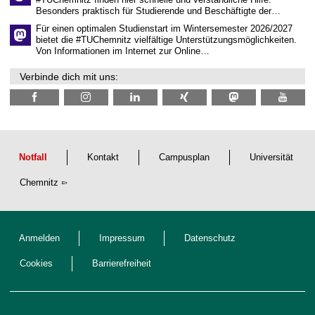
a
Besonders praktisch für Studierende und Beschäftigte der…
f
t
Für einen optimalen Studienstart im Wintersemester 2026/2027
l
bietet die #TUChemnitz vielfältige Unterstützungsmöglichkeiten.
i
Von Informationen im Internet zur Online…
c
h
Verbinde dich mit uns:
e
n
N
a
c
h
w
u
Notfall
Kontakt
Campusplan
Universität
c
h
Chemnitz
s
Anmelden
Impressum
Datenschutz
Cookies
Barrierefreiheit