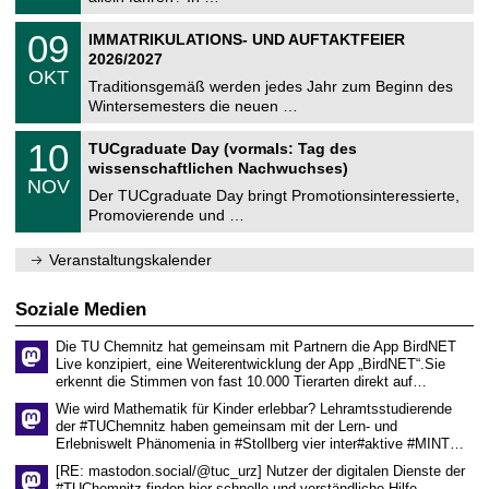
m
.
n
2
T
i
0
09
IMMATRIKULATIONS- UND AUFTAKTFEIER
0
U
t
9
2
2026/2027
C
z
.
6
OKT
h
1
Traditionsgemäß werden jedes Jahr zum Beginn des
e
0
Wintersemesters die neuen …
m
.
n
2
Z
i
1
10
TUCgraduate Day (vormals: Tag des
0
e
t
0
2
wissenschaftlichen Nachwuchses)
n
z
.
6
NOV
t
1
Der TUCgraduate Day bringt Promotionsinteressierte,
r
1
Promovierende und …
u
.
m
2
f
0
Veranstaltungskalender
ü
2
r
6
d
Soziale Medien
e
n
Die TU Chemnitz hat gemeinsam mit Partnern die App BirdNET
w
Live konzipiert, eine Weiterentwicklung der App „BirdNET“.Sie
i
erkennt die Stimmen von fast 10.000 Tierarten direkt auf…
s
s
Wie wird Mathematik für Kinder erlebbar? Lehramtsstudierende
e
der #TUChemnitz haben gemeinsam mit der Lern- und
n
Erlebniswelt Phänomenia in #Stollberg vier inter#aktive #MINT…
s
c
[RE: mastodon.social/@tuc_urz] Nutzer der digitalen Dienste der
h
#TUChemnitz finden hier schnelle und verständliche Hilfe.