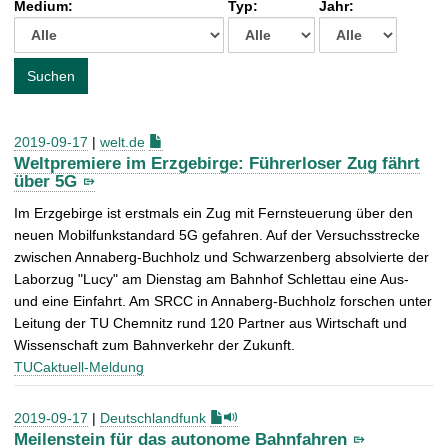
Medium:
Typ:
Jahr:
t
c
h
e
Suchen
n
a
c
2019-09-17
|
welt.de
h
Weltpremiere im Erzgebirge: Führerloser Zug fährt
:
über 5G
Im Erzgebirge ist erstmals ein Zug mit Fernsteuerung über den
neuen Mobilfunkstandard 5G gefahren. Auf der Versuchsstrecke
zwischen Annaberg-Buchholz und Schwarzenberg absolvierte der
Laborzug "Lucy" am Dienstag am Bahnhof Schlettau eine Aus-
und eine Einfahrt. Am SRCC in Annaberg-Buchholz forschen unter
Leitung der TU Chemnitz rund 120 Partner aus Wirtschaft und
Wissenschaft zum Bahnverkehr der Zukunft.
TUCaktuell-Meldung
2019-09-17
|
Deutschlandfunk
Meilenstein für das autonome Bahnfahren