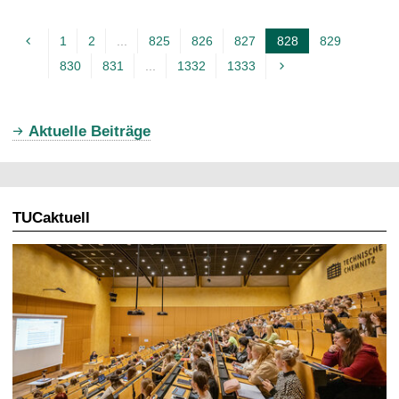
1
2
...
825
826
827
828
829
A
830
831
...
1332
1333
k
t
u
Aktuelle Beiträge
e
l
l
TUCaktuell
e
S
e
i
t
e