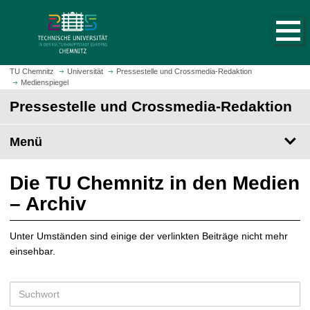
S
S
t
p
a
r
r
i
t
n
TU Chemnitz
Universität
Pressestelle und Crossmedia-Redaktion
s
Medienspiegel
g
e
e
Pressestelle und Crossmedia-Redaktion
i
z
t
u
Menü
e
m
a
H
u
a
Die TU Chemnitz in den Medien
f
u
– Archiv
r
p
u
t
f
Unter Umständen sind einige der verlinkten Beiträge nicht mehr
i
e
einsehbar.
n
n
h
a
S
l
u