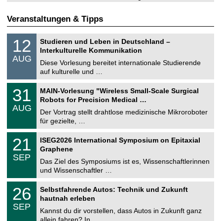
Veranstaltungen & Tipps
S
1
12
Studieren und Leben in Deutschland –
o
2
Interkulturelle Kommunikation
n
.
AUG
s
0
Diese Vorlesung bereitet internationale Studierende
t
8
auf kulturelle und …
i
.
g
2
T
e
3
31
MAIN-Vorlesung "Wireless Small-Scale Surgical
0
U
1
2
Robots for Precision Medical …
C
.
6
AUG
h
0
Der Vortrag stellt drahtlose medizinische Mikroroboter
e
8
für gezielte, …
m
.
n
2
T
i
2
21
ISEG2026 International Symposium on Epitaxial
0
U
t
1
2
Graphene
C
z
.
6
SEP
h
0
Das Ziel des Symposiums ist es, Wissenschaftlerinnen
e
9
und Wissenschaftler …
m
.
n
2
T
i
2
26
Selbstfahrende Autos: Technik und Zukunft
0
U
t
6
2
hautnah erleben
C
z
.
6
SEP
h
0
Kannst du dir vorstellen, dass Autos in Zukunft ganz
e
9
allein fahren? In …