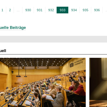
1
2
...
930
931
932
933
934
935
936
.
A
k
t
uelle Beiträge
u
e
l
ell
l
e
S
e
i
t
e