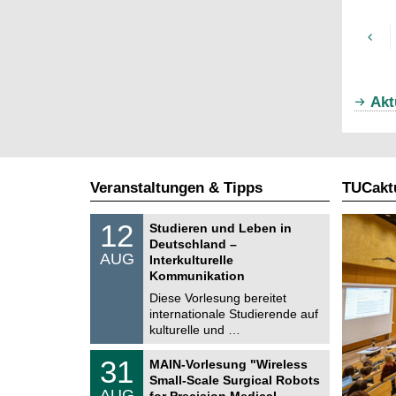
Akt
Veranstaltungen & Tipps
TUCaktu
S
1
12
Studieren und Leben in
o
2
Deutschland –
n
.
AUG
s
Interkulturelle
0
t
Kommunikation
8
i
.
Diese Vorlesung bereitet
g
2
e
internationale Studierende auf
0
kulturelle und …
2
6
T
3
31
MAIN-Vorlesung "Wireless
U
1
Small-Scale Surgical Robots
C
.
AUG
h
for Precision Medical …