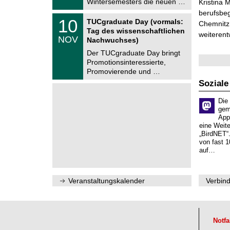
Wintersemesters die neuen …
n
Kristina 
2
i
berufsbe
0
Z
t
1
10
2
TUCgraduate Day (vormals:
Chemnitz 
e
z
0
6
Tag des wissenschaftlichen
n
weiterent
.
NOV
t
Nachwuchses)
1
r
1
Der TUCgraduate Day bringt
u
.
Promotionsinteressierte,
m
2
f
Promovierende und …
0
ü
2
Soziale
r
6
d
e
Die
n
gem
w
App
i
eine Weit
s
„BirdNET“
s
von fast 1
e
auf…
n
s
c
h
Veranstaltungskalender
Verbind
a
f
t
l
i
Notfa
c