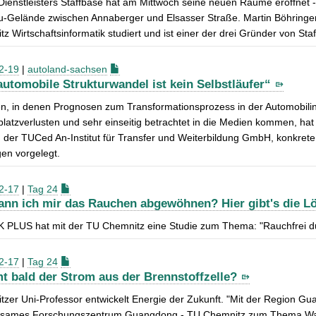
-Dienstleisters Staffbase hat am Mittwoch seine neuen Räume eröffnet
-Gelände zwischen Annaberger und Elsasser Straße. Martin Böhringer,
z Wirtschaftsinformatik studiert und ist einer der drei Gründer von Sta
2-19
|
autoland-sachsen
automobile Strukturwandel ist kein Selbstläufer“
en, in denen Prognosen zum Transformationsprozess in der Automobilin
platzverlusten und sehr einseitig betrachtet in die Medien kommen, hat
 der TUCed An-Institut für Transfer und Weiterbildung GmbH, konkret
en vorgelegt.
2-17
|
Tag 24
ann ich mir das Rauchen abgewöhnen? Hier gibt's die L
K PLUS hat mit der TU Chemnitz eine Studie zum Thema: "Rauchfrei du
2-17
|
Tag 24
 bald der Strom aus der Brennstoffzelle?
zer Uni-Professor entwickelt Energie der Zukunft. "Mit der Region Gu
sames Forschungszentrum Guangdong - TU Chemnitz zum Thema Wasse