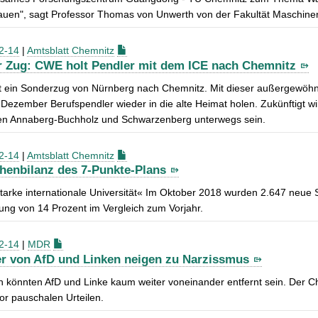
auen", sagt Professor Thomas von Unwerth von der Fakultät Maschine
2-14
|
Amtsblatt Chemnitz
r Zug: CWE holt Pendler mit dem ICE nach Chemnitz
t ein Sonderzug von Nürnberg nach Chemnitz. Mit dieser außergewöhnli
Dezember Berufspendler wieder in die alte Heimat holen. Zukünftigt
en Annaberg-Buchholz und Schwarzenberg unterwegs sein.
2-14
|
Amtsblatt Chemnitz
henbilanz des 7-Punkte-Plans
tarke internationale Universität« Im Oktober 2018 wurden 2.647 neue 
ung von 14 Prozent im Vergleich zum Vorjahr.
2-14
|
MDR
r von AfD und Linken neigen zu Narzissmus
ch könnten AfD und Linke kaum weiter voneinander entfernt sein. Der Che
or pauschalen Urteilen.