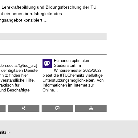
 Lehrkräftebildung und Bildungsforschung der TU
t ein neues berufsbegleitendes
ngsangebot konzipiert …
Für einen optimalen
don.social/@tuc_urz]
Studienstart im
 der digitalen Dienste
Wintersemester 2026/2027
itz finden hier
bietet die #TUChemnitz vielfältige
verständliche Hilfe.
Unterstützungsmöglichkeiten. Von
aktisch für
Informationen im Internet zur
und Beschäftigte
Online…
nitz