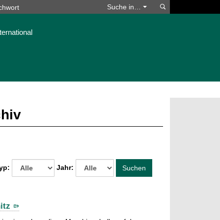
Suchen
Suche in…
ternational
chiv
yp:
Jahr:
Suchen
itz