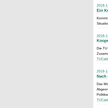
2018-1
Ein K
Kommt e
Situati
2018-1
Koope
Die TU 
Zusamm
TUCakt
2018-1
Nach 
Das Mis
Abgeord
Politik
TUCakt