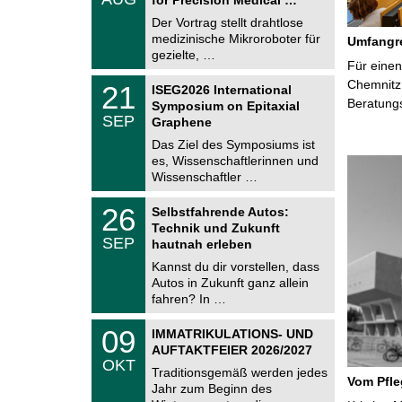
0
e
8
Der Vortrag stellt drahtlose
m
.
medizinische Mikroroboter für
n
Umfangre
2
i
gezielte, …
0
Für einen
t
2
z
T
Chemnitz 
6
2
21
ISEG2026 International
U
1
Beratung
Symposium on Epitaxial
C
.
SEP
h
Graphene
0
e
9
Das Ziel des Symposiums ist
m
.
es, Wissenschaftlerinnen und
n
2
i
Wissenschaftler …
0
t
2
z
T
6
2
26
Selbstfahrende Autos:
U
6
Technik und Zukunft
C
.
SEP
h
hautnah erleben
0
e
9
Kannst du dir vorstellen, dass
m
.
Autos in Zukunft ganz allein
n
2
i
fahren? In …
0
t
2
z
T
6
0
09
IMMATRIKULATIONS- UND
U
9
AUFTAKTFEIER 2026/2027
C
.
OKT
h
1
Traditionsgemäß werden jedes
e
Vom Pfl
0
Jahr zum Beginn des
m
.