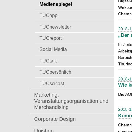
Digital
t
Medienspiegel
a
Wirkbau
c
Chemnit
TUCapp
h
:
TUCnewsletter
2018-1
„Der 
TUCreport
In Zeit
Social Media
Arbeits
Bereich
TUCtalk
Thüring
TUCpersönlich
2018-1
TUCscicast
Wie k
Marketing,
Die AO
Veranstaltungsorganisation und
Merchandising
2018-1
Kommt
Corporate Design
Chemnit
Unishop
gemein