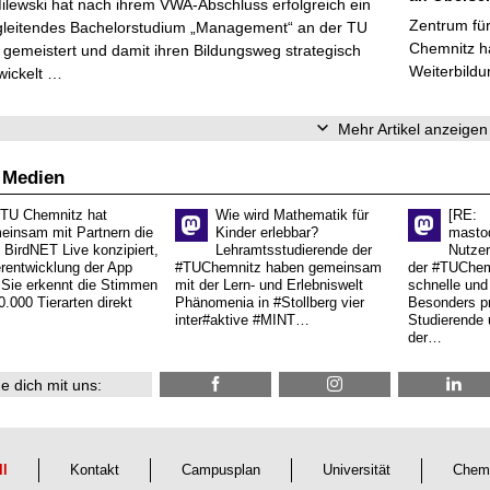
Milewski hat nach ihrem VWA-Abschluss erfolgreich ein
Zentrum für
gleitendes Bachelorstudium „Management“ an der TU
Chemnitz ha
gemeistert und damit ihren Bildungsweg strategisch
Weiterbildu
wickelt …
Mehr Artikel anzeigen
 Medien
 TU Chemnitz hat
Wie wird Mathematik für
[RE:
einsam mit Partnern die
Kinder erlebbar?
masto
 BirdNET Live konzipiert,
Lehramtsstudierende der
Nutzer
erentwicklung der App
#TUChemnitz haben gemeinsam
der #TUChemn
.Sie erkennt die Stimmen
mit der Lern- und Erlebniswelt
schnelle und 
0.000 Tierarten direkt
Phänomenia in #Stollberg vier
Besonders pr
inter#aktive #MINT…
Studierende 
der…
e dich mit uns:
ll
Kontakt
Campusplan
Universität
Chem