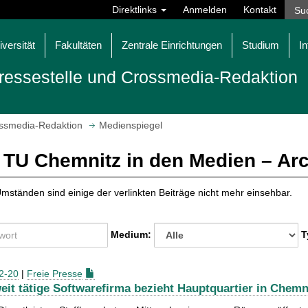
Direktlinks
Anmelden
Kontakt
iversität
Fakultäten
Zentrale Einrichtungen
Studium
In
ressestelle und Crossmedia-Redaktion
ossmedia-Redaktion
Medienspiegel
 TU Chemnitz in den Medien – Ar
mständen sind einige der verlinkten Beiträge nicht mehr einsehbar.
Medium:
T
2-20
|
Freie Presse
eit tätige Softwarefirma bezieht Hauptquartier in Chemn