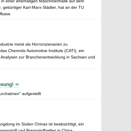
 - in einer ehemaligen Maschinenhalle auf dem
 gebürtiger Karl-Marx-Städter, hat an der TU
ffbase.
dustrie meist als Horrorszenarien zu
 das Chemnitz Automotive Institute (CATI), ein
e Analysen zur Branchenentwicklung in Sachsen und
ösung!
rchatmen" aufgestellt
angdong im Süden Chinas ist beabsichtigt, ein
rstoff und Brennstoffzellen in China