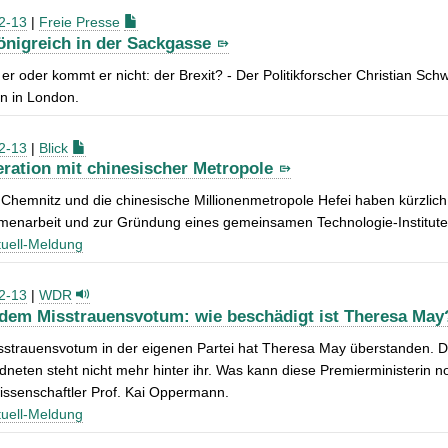
2-13
|
Freie Presse
önigreich in der Sackgasse
r oder kommt er nicht: der Brexit? - Der Politikforscher Christian Sch
on in London.
2-13
|
Blick
ration mit chinesischer Metropole
Chemnitz und die chinesische Millionenmetropole Hefei haben kürzlich 
enarbeit und zur Gründung eines gemeinsamen Technologie-Institute
uell-Meldung
2-13
|
WDR
dem Misstrauensvotum: wie beschädigt ist Theresa May
strauensvotum in der eigenen Partei hat Theresa May überstanden. Doc
neten steht nicht mehr hinter ihr. Was kann diese Premierministerin 
wissenschaftler Prof. Kai Oppermann.
uell-Meldung