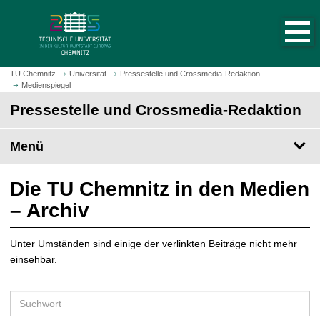
S
S
t
p
a
r
r
i
t
n
TU Chemnitz
Universität
Pressestelle und Crossmedia-Redaktion
s
Medienspiegel
g
e
e
Pressestelle und Crossmedia-Redaktion
i
z
t
u
Menü
e
m
a
H
u
a
Die TU Chemnitz in den Medien
f
u
– Archiv
r
p
u
t
f
Unter Umständen sind einige der verlinkten Beiträge nicht mehr
i
e
einsehbar.
n
n
h
a
S
l
u