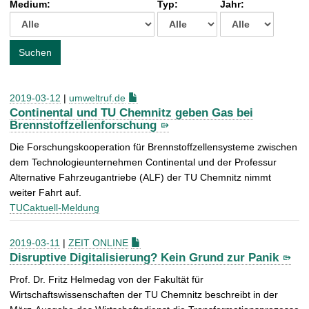
Medium:
Typ:
Jahr:
t
c
h
e
Suchen
n
a
c
2019-03-12
|
umweltruf.de
h
Continental und TU Chemnitz geben Gas bei
:
Brennstoffzellenforschung
Die Forschungskooperation für Brennstoffzellensysteme zwischen
dem Technologieunternehmen Continental und der Professur
Alternative Fahrzeugantriebe (ALF) der TU Chemnitz nimmt
weiter Fahrt auf.
TUCaktuell-Meldung
2019-03-11
|
ZEIT ONLINE
Disruptive Digitalisierung? Kein Grund zur Panik
Prof. Dr. Fritz Helmedag von der Fakultät für
Wirtschaftswissenschaften der TU Chemnitz beschreibt in der