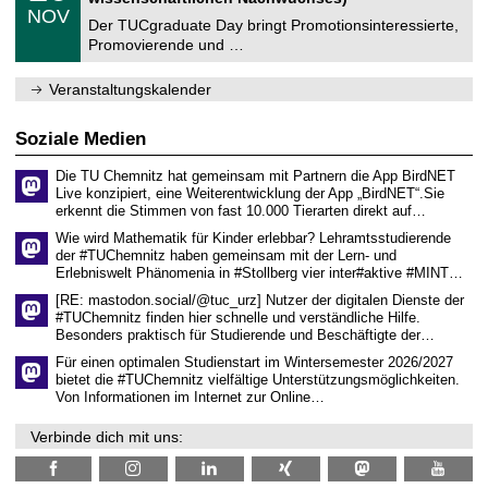
n
z
.
6
NOV
t
1
Der TUCgraduate Day bringt Promotionsinteressierte,
r
1
Promovierende und …
u
.
m
2
f
0
Veranstaltungskalender
ü
2
r
6
d
Soziale Medien
e
n
Die TU Chemnitz hat gemeinsam mit Partnern die App BirdNET
w
Live konzipiert, eine Weiterentwicklung der App „BirdNET“.Sie
i
erkennt die Stimmen von fast 10.000 Tierarten direkt auf…
s
s
Wie wird Mathematik für Kinder erlebbar? Lehramtsstudierende
e
der #TUChemnitz haben gemeinsam mit der Lern- und
n
Erlebniswelt Phänomenia in #Stollberg vier inter#aktive #MINT…
s
c
[RE: mastodon.social/@tuc_urz] Nutzer der digitalen Dienste der
h
#TUChemnitz finden hier schnelle und verständliche Hilfe.
a
Besonders praktisch für Studierende und Beschäftigte der…
f
t
Für einen optimalen Studienstart im Wintersemester 2026/2027
l
bietet die #TUChemnitz vielfältige Unterstützungsmöglichkeiten.
i
Von Informationen im Internet zur Online…
c
h
Verbinde dich mit uns:
e
n
N