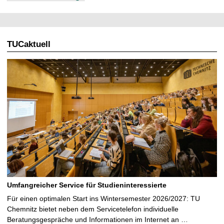
e
l
l
TUCaktuell
e
S
e
i
t
e
Umfangreicher Service für Studieninteressierte
Für einen optimalen Start ins Wintersemester 2026/2027: TU
Chemnitz bietet neben dem Servicetelefon individuelle
Beratungsgespräche und Informationen im Internet an …