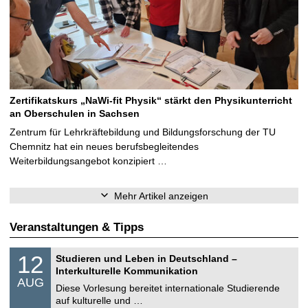
Zertifikatskurs „NaWi-fit Physik“ stärkt den Physikunterricht
an Oberschulen in Sachsen
Zentrum für Lehrkräftebildung und Bildungsforschung der TU
Chemnitz hat ein neues berufsbegleitendes
Weiterbildungsangebot konzipiert …
Mehr Artikel anzeigen
Veranstaltungen & Tipps
S
1
12
Studieren und Leben in Deutschland –
o
2
Interkulturelle Kommunikation
n
.
AUG
s
0
Diese Vorlesung bereitet internationale Studierende
t
8
auf kulturelle und …
i