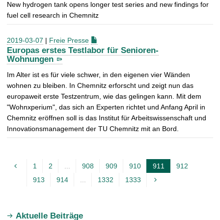
New hydrogen tank opens longer test series and new findings for
fuel cell research in Chemnitz
2019-03-07
|
Freie Presse
Europas erstes Testlabor für Senioren-
Wohnungen
Im Alter ist es für viele schwer, in den eigenen vier Wänden
wohnen zu bleiben. In Chemnitz erforscht und zeigt nun das
europaweit erste Testzentrum, wie das gelingen kann. Mit dem
"Wohnxperium", das sich an Experten richtet und Anfang April in
Chemnitz eröffnen soll is das Institut für Arbeitswissenschaft und
Innovationsmanagement der TU Chemnitz mit an Bord.
1
2
...
908
909
910
911
912
A
913
914
...
1332
1333
k
t
u
Aktuelle Beiträge