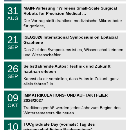
.
g
2
T
e
3
31
MAIN-Vorlesung "Wireless Small-Scale Surgical
0
U
1
2
Robots for Precision Medical …
C
.
6
AUG
h
0
Der Vortrag stellt drahtlose medizinische Mikroroboter
e
8
für gezielte, …
m
.
n
2
T
i
2
21
ISEG2026 International Symposium on Epitaxial
0
U
t
1
2
Graphene
C
z
.
6
SEP
h
0
Das Ziel des Symposiums ist es, Wissenschaftlerinnen
e
9
und Wissenschaftler …
m
.
n
2
T
i
2
26
Selbstfahrende Autos: Technik und Zukunft
0
U
t
6
2
hautnah erleben
C
z
.
6
SEP
h
0
Kannst du dir vorstellen, dass Autos in Zukunft ganz
e
9
allein fahren? In …
m
.
n
2
T
i
0
09
IMMATRIKULATIONS- UND AUFTAKTFEIER
0
U
t
9
2
2026/2027
C
z
.
6
OKT
h
1
Traditionsgemäß werden jedes Jahr zum Beginn des
e
0
Wintersemesters die neuen …
m
.
n
2
Z
i
1
10
TUCgraduate Day (vormals: Tag des
0
e
t
0
2
wissenschaftlichen Nachwuchses)