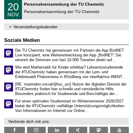
2
T
f
2
20
Personalversammlung der TU Chemnitz
0
U
ü
0
2
C
r
Personalversammlung der TU Chemnitz
.
6
NOV
h
d
1
e
e
1
m
n
.
Veranstaltungskalender
n
w
2
i
i
0
t
s
2
Soziale Medien
z
s
6
e
Die TU Chemnitz hat gemeinsam mit Partnern die App BirdNET
n
Live konzipiert, eine Weiterentwicklung der App „BirdNET“.Sie
s
erkennt die Stimmen von fast 10.000 Tierarten direkt auf…
c
h
Wie wird Mathematik für Kinder erlebbar? Lehramtsstudierende
a
der #TUChemnitz haben gemeinsam mit der Lern- und
f
Erlebniswelt Phänomenia in #Stollberg vier inter#aktive #MINT…
t
l
[RE: mastodon.social/@tuc_urz] Nutzer der digitalen Dienste der
i
#TUChemnitz finden hier schnelle und verständliche Hilfe.
c
Besonders praktisch für Studierende und Beschäftigte der…
h
e
Für einen optimalen Studienstart im Wintersemester 2026/2027
n
bietet die #TUChemnitz vielfältige Unterstützungsmöglichkeiten.
N
Von Informationen im Internet zur Online…
a
c
Verbinde dich mit uns:
h
w
u