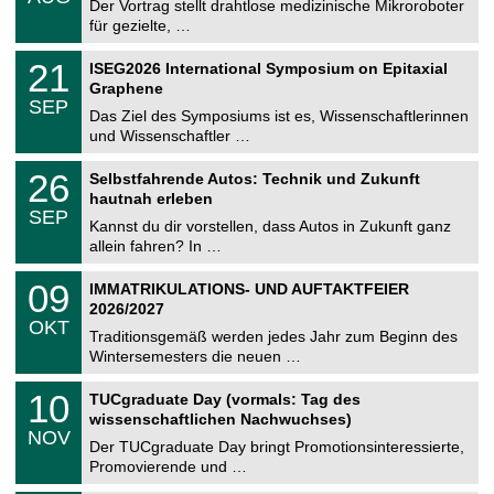
0
Der Vortrag stellt drahtlose medizinische Mikroroboter
e
8
für gezielte, …
m
.
n
2
T
i
2
21
ISEG2026 International Symposium on Epitaxial
0
U
t
1
2
Graphene
C
z
.
6
SEP
h
0
Das Ziel des Symposiums ist es, Wissenschaftlerinnen
e
9
und Wissenschaftler …
m
.
n
2
T
i
2
26
Selbstfahrende Autos: Technik und Zukunft
0
U
t
6
2
hautnah erleben
C
z
.
6
SEP
h
0
Kannst du dir vorstellen, dass Autos in Zukunft ganz
e
9
allein fahren? In …
m
.
n
2
T
i
0
09
IMMATRIKULATIONS- UND AUFTAKTFEIER
0
U
t
9
2
2026/2027
C
z
.
6
OKT
h
1
Traditionsgemäß werden jedes Jahr zum Beginn des
e
0
Wintersemesters die neuen …
m
.
n
2
Z
i
1
10
TUCgraduate Day (vormals: Tag des
0
e
t
0
2
wissenschaftlichen Nachwuchses)
n
z
.
6
NOV
t
1
Der TUCgraduate Day bringt Promotionsinteressierte,
r
1
Promovierende und …
u
.
m