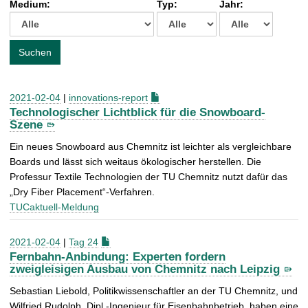
Medium:
Typ:
Jahr:
t
c
h
e
Suchen
n
a
c
2021-02-04
|
innovations-report
h
Technologischer Lichtblick für die Snowboard-
:
Szene
Ein neues Snowboard aus Chemnitz ist leichter als vergleichbare
Boards und lässt sich weitaus ökologischer herstellen. Die
Professur Textile Technologien der TU Chemnitz nutzt dafür das
„Dry Fiber Placement“-Verfahren.
TUCaktuell-Meldung
2021-02-04
|
Tag 24
Fernbahn-Anbindung: Experten fordern
zweigleisigen Ausbau von Chemnitz nach Leipzig
Sebastian Liebold, Politikwissenschaftler an der TU Chemnitz, und
Wilfried Rudolph, Dipl.-Ingenieur für Eisenbahnbetrieb, haben eine