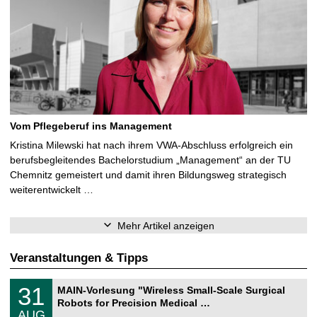
Vom Pflegeberuf ins Management
Kristina Milewski hat nach ihrem VWA-Abschluss erfolgreich ein
berufsbegleitendes Bachelorstudium „Management“ an der TU
Chemnitz gemeistert und damit ihren Bildungsweg strategisch
weiterentwickelt …
Mehr Artikel anzeigen
Veranstaltungen & Tipps
T
3
31
MAIN-Vorlesung "Wireless Small-Scale Surgical
U
1
Robots for Precision Medical …
C
.
AUG
h