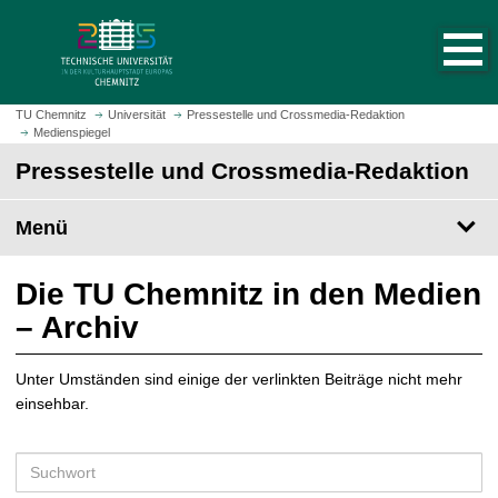
S
S
t
p
a
r
r
i
t
n
TU Chemnitz
Universität
Pressestelle und Crossmedia-Redaktion
s
Medienspiegel
g
e
e
Pressestelle und Crossmedia-Redaktion
i
z
t
u
Menü
e
m
a
H
u
a
Die TU Chemnitz in den Medien
f
u
– Archiv
r
p
u
t
f
Unter Umständen sind einige der verlinkten Beiträge nicht mehr
i
e
einsehbar.
n
n
h
a
S
l
u