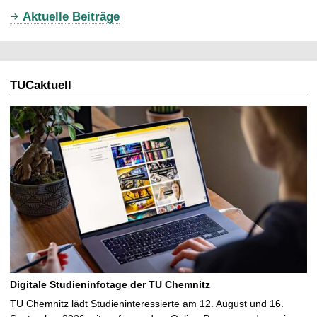
u
Aktuelle Beiträge
e
l
l
TUCaktuell
e
S
e
i
t
e
Digitale Studieninfotage der TU Chemnitz
TU Chemnitz lädt Studieninteressierte am 12. August und 16.