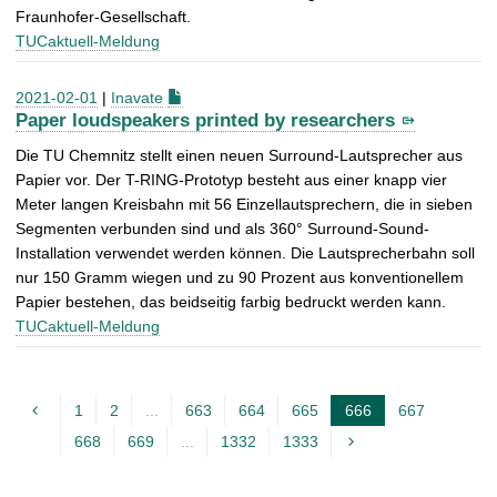
Fraunhofer-Gesellschaft.
TUCaktuell-Meldung
2021-02-01
|
Inavate
Paper loudspeakers printed by researchers
Die TU Chemnitz stellt einen neuen Surround-Lautsprecher aus
Papier vor. Der T-RING-Prototyp besteht aus einer knapp vier
Meter langen Kreisbahn mit 56 Einzellautsprechern, die in sieben
Segmenten verbunden sind und als 360° Surround-Sound-
Installation verwendet werden können. Die Lautsprecherbahn soll
nur 150 Gramm wiegen und zu 90 Prozent aus konventionellem
Papier bestehen, das beidseitig farbig bedruckt werden kann.
TUCaktuell-Meldung
1
2
...
663
664
665
666
667
A
668
669
...
1332
1333
k
t