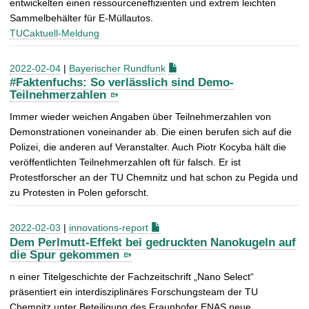
entwickelten einen ressourceneffizienten und extrem leichten
Sammelbehälter für E-Müllautos.
TUCaktuell-Meldung
2022-02-04
|
Bayerischer Rundfunk
#Faktenfuchs: So verlässlich sind Demo-
Teilnehmerzahlen
Immer wieder weichen Angaben über Teilnehmerzahlen von
Demonstrationen voneinander ab. Die einen berufen sich auf die
Polizei, die anderen auf Veranstalter. Auch Piotr Kocyba hält die
veröffentlichten Teilnehmerzahlen oft für falsch. Er ist
Protestforscher an der TU Chemnitz und hat schon zu Pegida und
zu Protesten in Polen geforscht.
2022-02-03
|
innovations-report
Dem Perlmutt-Effekt bei gedruckten Nanokugeln auf
die Spur gekommen
n einer Titelgeschichte der Fachzeitschrift „Nano Select“
präsentiert ein interdisziplinäres Forschungsteam der TU
Chemnitz unter Beteiligung des Fraunhofer ENAS neue