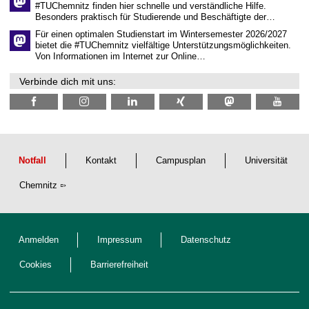
i
#TUChemnitz finden hier schnelle und verständliche Hilfe.
c
Besonders praktisch für Studierende und Beschäftigte der…
h
e
Für einen optimalen Studienstart im Wintersemester 2026/2027
n
bietet die #TUChemnitz vielfältige Unterstützungsmöglichkeiten.
N
Von Informationen im Internet zur Online…
a
c
Verbinde dich mit uns:
h
w
u
c
h
s
Notfall
Kontakt
Campusplan
Universität
Chemnitz
Anmelden
Impressum
Datenschutz
Cookies
Barrierefreiheit