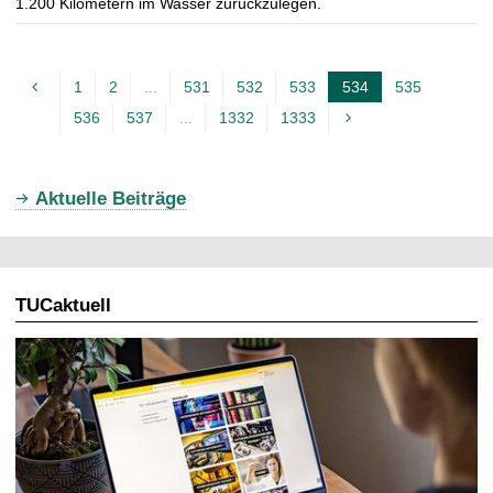
1.200 Kilometern im Wasser zurückzulegen.
1
2
...
531
532
533
534
535
A
536
537
...
1332
1333
k
t
u
Aktuelle Beiträge
e
l
l
TUCaktuell
e
S
e
i
t
e