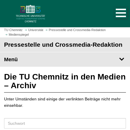
S
S
t
p
a
r
r
i
t
n
TU Chemnitz
Universität
Pressestelle und Crossmedia-Redaktion
s
Medienspiegel
g
e
e
Pressestelle und Crossmedia-Redaktion
i
z
t
u
Menü
e
m
a
H
u
a
Die TU Chemnitz in den Medien
f
u
– Archiv
r
p
u
t
f
Unter Umständen sind einige der verlinkten Beiträge nicht mehr
i
e
einsehbar.
n
n
h
a
S
l
u