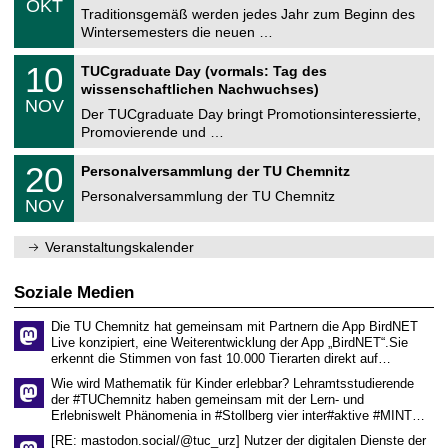
6
OKT
h
1
Traditionsgemäß werden jedes Jahr zum Beginn des
e
0
Wintersemesters die neuen …
m
.
n
2
Z
i
1
10
TUCgraduate Day (vormals: Tag des
0
e
t
0
2
wissenschaftlichen Nachwuchses)
n
z
.
6
NOV
t
1
Der TUCgraduate Day bringt Promotionsinteressierte,
r
1
Promovierende und …
u
.
m
2
T
f
2
20
Personalversammlung der TU Chemnitz
0
U
ü
0
2
C
r
Personalversammlung der TU Chemnitz
.
6
NOV
h
d
1
e
e
1
m
n
.
Veranstaltungskalender
n
w
2
i
i
0
t
s
2
Soziale Medien
z
s
6
e
Die TU Chemnitz hat gemeinsam mit Partnern die App BirdNET
n
Live konzipiert, eine Weiterentwicklung der App „BirdNET“.Sie
s
erkennt die Stimmen von fast 10.000 Tierarten direkt auf…
c
h
Wie wird Mathematik für Kinder erlebbar? Lehramtsstudierende
a
der #TUChemnitz haben gemeinsam mit der Lern- und
f
Erlebniswelt Phänomenia in #Stollberg vier inter#aktive #MINT…
t
l
[RE: mastodon.social/@tuc_urz] Nutzer der digitalen Dienste der