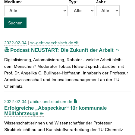
Medium:
Typ:
Jahr:
t
c
h
e
Suchen
n
a
c
2022-02-04
|
so-geht-saechsisch.de
h
Podcast NEUSTART: Die Zukunft der Arbeit
:
Digitalisierung, Automatisierung, Roboter - welche Arbeit bleibt
dem Menschen? Moderator Tobias Hülswitt spricht darüber mit
Prof. Dr. Angelika C. Bullinger-Hoffmann, Inhaberin der Professur
Arbeitswissenschaft und Innovationsmanagement an der TU
Chemnitz.
2022-02-04
|
abitur-und-studium.de
Erfolgreiche „Abspeckkur“ für kommunale
Müllfahrzeuge
Wissenschaftlerinnen und Wissenschaftler der Professur
Strukturleichtbau und Kunststoffverarbeitung der TU Chemnitz