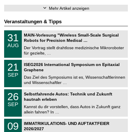
Mehr Artikel anzeigen
Veranstaltungen & Tipps
T
3
31
MAIN-Vorlesung "Wireless Small-Scale Surgical
U
1
Robots for Precision Medical …
C
.
AUG
h
0
Der Vortrag stellt drahtlose medizinische Mikroroboter
e
8
für gezielte, …
m
.
n
2
T
i
2
21
ISEG2026 International Symposium on Epitaxial
0
U
t
1
2
Graphene
C
z
.
6
SEP
h
0
Das Ziel des Symposiums ist es, Wissenschaftlerinnen
e
9
und Wissenschaftler …
m
.
n
2
T
i
2
26
Selbstfahrende Autos: Technik und Zukunft
0
U
t
6
2
hautnah erleben
C
z
.
6
SEP
h
0
Kannst du dir vorstellen, dass Autos in Zukunft ganz
e
9
allein fahren? In …
m
.
n
2
T
i
0
09
IMMATRIKULATIONS- UND AUFTAKTFEIER
0
U
t
9
2
2026/2027
C
z
.