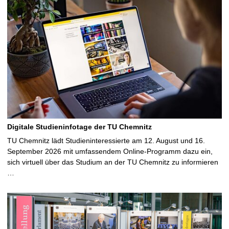
e
i
t
e
Digitale Studieninfotage der TU Chemnitz
TU Chemnitz lädt Studieninteressierte am 12. August und 16.
September 2026 mit umfassendem Online-Programm dazu ein,
sich virtuell über das Studium an der TU Chemnitz zu informieren
…