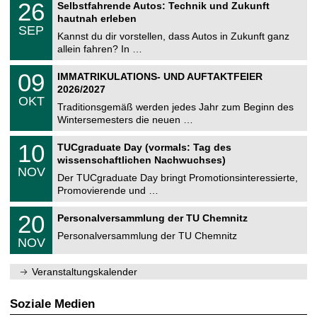
i
2
26
Selbstfahrende Autos: Technik und Zukunft
0
U
t
6
2
hautnah erleben
C
z
.
6
SEP
h
0
Kannst du dir vorstellen, dass Autos in Zukunft ganz
e
9
allein fahren? In …
m
.
n
2
T
i
0
09
IMMATRIKULATIONS- UND AUFTAKTFEIER
0
U
t
9
2
2026/2027
C
z
.
6
OKT
h
1
Traditionsgemäß werden jedes Jahr zum Beginn des
e
0
Wintersemesters die neuen …
m
.
n
2
Z
i
1
10
TUCgraduate Day (vormals: Tag des
0
e
t
0
2
wissenschaftlichen Nachwuchses)
n
z
.
6
NOV
t
1
Der TUCgraduate Day bringt Promotionsinteressierte,
r
1
Promovierende und …
u
.
m
2
T
f
2
20
Personalversammlung der TU Chemnitz
0
U
ü
0
2
C
r
Personalversammlung der TU Chemnitz
.
6
NOV
h
d
1
e
e
1
m
n
.
Veranstaltungskalender
n
w
2
i
i
0
t
s
2
Soziale Medien
z
s
6