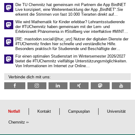
e
Die TU Chemnitz hat gemeinsam mit Partnern die App BirdNET
n
Live konzipiert, eine Weiterentwicklung der App „BirdNET“.Sie
s
erkennt die Stimmen von fast 10.000 Tierarten direkt auf…
c
h
Wie wird Mathematik für Kinder erlebbar? Lehramtsstudierende
a
der #TUChemnitz haben gemeinsam mit der Lern- und
f
Erlebniswelt Phänomenia in #Stollberg vier inter#aktive #MINT…
t
l
[RE: mastodon.social/@tuc_urz] Nutzer der digitalen Dienste der
i
#TUChemnitz finden hier schnelle und verständliche Hilfe.
c
Besonders praktisch für Studierende und Beschäftigte der…
h
e
Für einen optimalen Studienstart im Wintersemester 2026/2027
n
bietet die #TUChemnitz vielfältige Unterstützungsmöglichkeiten.
N
Von Informationen im Internet zur Online…
a
c
Verbinde dich mit uns:
h
w
u
c
h
s
Notfall
Kontakt
Campusplan
Universität
Chemnitz