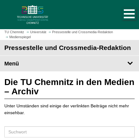
S
S
t
p
a
r
r
i
t
n
TU Chemnitz
Universität
Pressestelle und Crossmedia-Redaktion
s
Medienspiegel
g
e
e
Pressestelle und Crossmedia-Redaktion
i
z
t
u
Menü
e
m
a
H
u
a
Die TU Chemnitz in den Medien
f
u
– Archiv
r
p
u
t
f
Unter Umständen sind einige der verlinkten Beiträge nicht mehr
i
e
einsehbar.
n
n
h
a
S
l
u