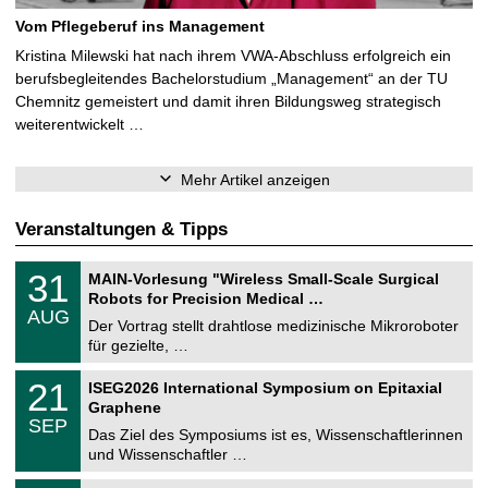
Vom Pflegeberuf ins Management
Kristina Milewski hat nach ihrem VWA-Abschluss erfolgreich ein
berufsbegleitendes Bachelorstudium „Management“ an der TU
Chemnitz gemeistert und damit ihren Bildungsweg strategisch
weiterentwickelt …
Mehr Artikel anzeigen
Veranstaltungen & Tipps
T
3
31
MAIN-Vorlesung "Wireless Small-Scale Surgical
U
1
Robots for Precision Medical …
C
.
AUG
h
0
Der Vortrag stellt drahtlose medizinische Mikroroboter
e
8
für gezielte, …
m
.
n
2
T
i
2
21
ISEG2026 International Symposium on Epitaxial
0
U
t
1
2
Graphene
C
z
.
6
SEP
h
0
Das Ziel des Symposiums ist es, Wissenschaftlerinnen
e
9
und Wissenschaftler …
m
.
n
2
T