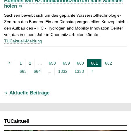
Bündnis will H2-Innovationszentrum nach Sachsen
holen
Sachsen bewirbt sich um das geplante Wasserstofftechnologie-
Zentrum des Bundes. Ein am Dienstag vorgestelltes Konzept sieht
den Aufbau des «HIC - Hydrogen and Mobility Innovation Center»
vor, das in einem Jahr in Chemnitz arbeiten könnte.
TUCaktuell-Meldung
1
2
...
658
659
660
661
662
A
663
664
...
1332
1333
k
t
u
Aktuelle Beiträge
e
l
l
TUCaktuell
e
S