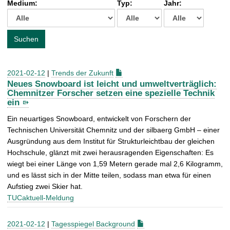
Medium:
Typ:
Jahr:
t
c
h
e
Suchen
n
a
c
2021-02-12
|
Trends der Zukunft
h
Neues Snowboard ist leicht und umweltverträglich:
:
Chemnitzer Forscher setzen eine spezielle Technik
ein
Ein neuartiges Snowboard, entwickelt von Forschern der
Technischen Universität Chemnitz und der silbaerg GmbH – einer
Ausgründung aus dem Institut für Strukturleichtbau der gleichen
Hochschule, glänzt mit zwei herausragenden Eigenschaften: Es
wiegt bei einer Länge von 1,59 Metern gerade mal 2,6 Kilogramm,
und es lässt sich in der Mitte teilen, sodass man etwa für einen
Aufstieg zwei Skier hat.
TUCaktuell-Meldung
2021-02-12
|
Tagesspiegel Background