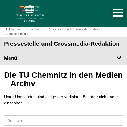
S
S
t
p
a
r
r
i
t
n
TU Chemnitz
Universität
Pressestelle und Crossmedia-Redaktion
s
Medienspiegel
g
e
e
Pressestelle und Crossmedia-Redaktion
i
z
t
u
Menü
e
m
a
H
u
a
Die TU Chemnitz in den Medien
f
u
– Archiv
r
p
u
t
f
Unter Umständen sind einige der verlinkten Beiträge nicht mehr
i
e
einsehbar.
n
n
h
a
S
l
u