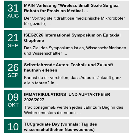
T
3
31
MAIN-Vorlesung "Wireless Small-Scale Surgical
U
1
Robots for Precision Medical …
C
.
AUG
h
0
Der Vortrag stellt drahtlose medizinische Mikroroboter
e
8
für gezielte, …
m
.
n
2
T
i
2
21
ISEG2026 International Symposium on Epitaxial
0
U
t
1
2
Graphene
C
z
.
6
SEP
h
0
Das Ziel des Symposiums ist es, Wissenschaftlerinnen
e
9
und Wissenschaftler …
m
.
n
2
T
i
2
26
Selbstfahrende Autos: Technik und Zukunft
0
U
t
6
2
hautnah erleben
C
z
.
6
SEP
h
0
Kannst du dir vorstellen, dass Autos in Zukunft ganz
e
9
allein fahren? In …
m
.
n
2
T
i
0
09
IMMATRIKULATIONS- UND AUFTAKTFEIER
0
U
t
9
2
2026/2027
C
z
.
6
OKT
h
1
Traditionsgemäß werden jedes Jahr zum Beginn des
e
0
Wintersemesters die neuen …
m
.
n
2
Z
i
1
10
TUCgraduate Day (vormals: Tag des
0
e
t
0
2
wissenschaftlichen Nachwuchses)
n
z
.