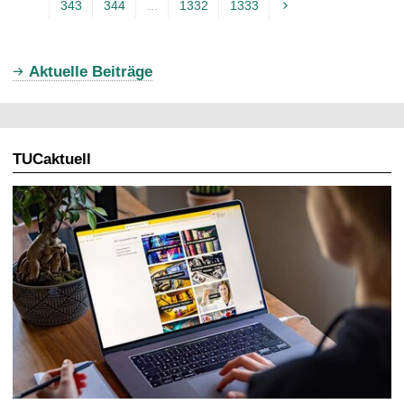
343
344
...
1332
1333
k
t
u
Aktuelle Beiträge
e
l
l
TUCaktuell
e
S
e
i
t
e