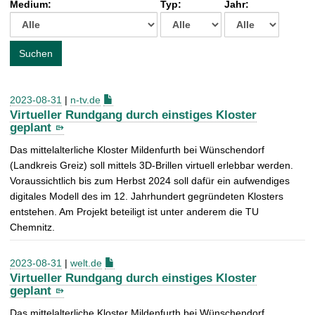
Medium:
Typ:
Jahr:
t
c
h
e
Suchen
n
a
c
2023-08-31
|
n-tv.de
h
Virtueller Rundgang durch einstiges Kloster
:
geplant
Das mittelalterliche Kloster Mildenfurth bei Wünschendorf
(Landkreis Greiz) soll mittels 3D-Brillen virtuell erlebbar werden.
Voraussichtlich bis zum Herbst 2024 soll dafür ein aufwendiges
digitales Modell des im 12. Jahrhundert gegründeten Klosters
entstehen. Am Projekt beteiligt ist unter anderem die TU
Chemnitz.
2023-08-31
|
welt.de
Virtueller Rundgang durch einstiges Kloster
geplant
Das mittelalterliche Kloster Mildenfurth bei Wünschendorf