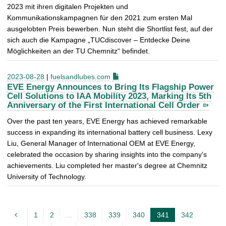
2023 mit ihren digitalen Projekten und
Kommunikationskampagnen für den 2021 zum ersten Mal
ausgelobten Preis bewerben. Nun steht die Shortlist fest, auf der
sich auch die Kampagne „TUCdiscover – Entdecke Deine
Möglichkeiten an der TU Chemnitz“ befindet.
2023-08-28
|
fuelsandlubes.com
EVE Energy Announces to Bring Its Flagship Power
Cell Solutions to IAA Mobility 2023, Marking Its 5th
Anniversary of the First International Cell Order
Over the past ten years, EVE Energy has achieved remarkable
success in expanding its international battery cell business. Lexy
Liu, General Manager of International OEM at EVE Energy,
celebrated the occasion by sharing insights into the company's
achievements. Liu completed her master's degree at Chemnitz
University of Technology.
1
2
...
338
339
340
341
342
A