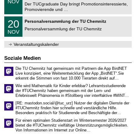
6
NOV
t
1
Der TUCgraduate Day bringt Promotionsinteressierte,
r
1
Promovierende und …
u
.
m
2
T
f
2
20
Personalversammlung der TU Chemnitz
0
U
ü
0
2
C
r
Personalversammlung der TU Chemnitz
.
6
NOV
h
d
1
e
e
1
m
n
.
Veranstaltungskalender
n
w
2
i
i
0
t
s
2
Soziale Medien
z
s
6
e
Die TU Chemnitz hat gemeinsam mit Partnern die App BirdNET
n
Live konzipiert, eine Weiterentwicklung der App „BirdNET“.Sie
s
erkennt die Stimmen von fast 10.000 Tierarten direkt auf…
c
h
Wie wird Mathematik für Kinder erlebbar? Lehramtsstudierende
a
der #TUChemnitz haben gemeinsam mit der Lern- und
f
Erlebniswelt Phänomenia in #Stollberg vier inter#aktive #MINT…
t
l
[RE: mastodon.social/@tuc_urz] Nutzer der digitalen Dienste der
i
#TUChemnitz finden hier schnelle und verständliche Hilfe.
c
Besonders praktisch für Studierende und Beschäftigte der…
h
e
Für einen optimalen Studienstart im Wintersemester 2026/2027
n
bietet die #TUChemnitz vielfältige Unterstützungsmöglichkeiten.
N
Von Informationen im Internet zur Online…
a