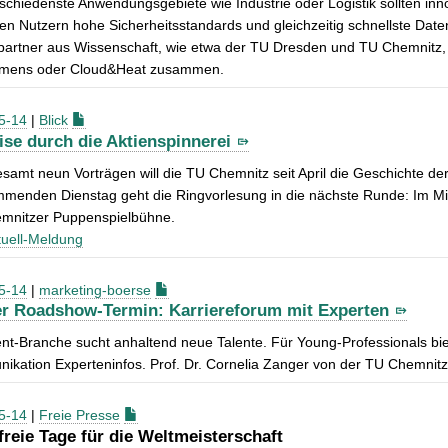
schiedenste Anwendungsgebiete wie Industrie oder Logistik sollten inn
gen Nutzern hohe Sicherheitsstandards und gleichzeitig schnellste Date
tpartner aus Wissenschaft, wie etwa der TU Dresden und TU Chemnitz
emens oder Cloud&Heat zusammen.
5-14
|
Blick
eise durch die Aktienspinnerei
esamt neun Vorträgen will die TU Chemnitz seit April die Geschichte der 
enden Dienstag geht die Ringvorlesung in die nächste Runde: Im Mitt
emnitzer Puppenspielbühne.
uell-Meldung
5-14
|
marketing-boerse
er Roadshow-Termin: Karriereforum mit Experten
nt-Branche sucht anhaltend neue Talente. Für Young-Professionals biet
kation Experteninfos. Prof. Dr. Cornelia Zanger von der TU Chemnitz
5-14
|
Freie Presse
freie Tage für die Weltmeisterschaft