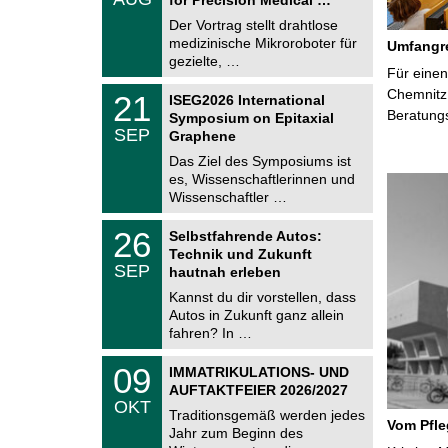
0
e
8
Der Vortrag stellt drahtlose
m
.
medizinische Mikroroboter für
n
Umfangre
2
i
gezielte, …
0
Für einen
t
2
z
T
Chemnitz 
6
2
21
ISEG2026 International
U
1
Beratung
Symposium on Epitaxial
C
.
SEP
h
Graphene
0
e
9
Das Ziel des Symposiums ist
m
.
es, Wissenschaftlerinnen und
n
2
i
Wissenschaftler …
0
t
2
z
T
6
2
26
Selbstfahrende Autos:
U
6
Technik und Zukunft
C
.
SEP
h
hautnah erleben
0
e
9
Kannst du dir vorstellen, dass
m
.
Autos in Zukunft ganz allein
n
2
i
fahren? In …
0
t
2
z
T
6
0
09
IMMATRIKULATIONS- UND
U
9
AUFTAKTFEIER 2026/2027
C
.
OKT
h
1
Traditionsgemäß werden jedes
e
Vom Pfl
0
Jahr zum Beginn des
m
.