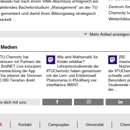
Milewski hat nach ihrem VWA-Abschluss erfolgreich ein
Zentrum für
gleitendes Bachelorstudium „Management“ an der TU
Chemnitz ha
gemeistert und damit ihren Bildungsweg strategisch
Weiterbildu
wickelt …
Mehr Artikel anzeigen
 Medien
 TU Chemnitz hat
Wie wird Mathematik für
[RE:
einsam mit Partnern die
Kinder erlebbar?
masto
 BirdNET Live konzipiert,
Lehramtsstudierende der
Nutzer
erentwicklung der App
#TUChemnitz haben gemeinsam
der #TUChemn
.Sie erkennt die Stimmen
mit der Lern- und Erlebniswelt
schnelle und 
0.000 Tierarten direkt
Phänomenia in #Stollberg vier
Besonders pr
inter#aktive #MINT…
Studierende 
der…
e dich mit uns:
ll
Kontakt
Campusplan
Universität
Chem