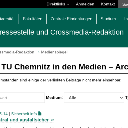
Direktlinks
Anmelden
Kontakt
iversität
Fakultäten
Zentrale Einrichtungen
Studium
In
ressestelle und Crossmedia-Redaktion
ossmedia-Redaktion
Medienspiegel
 TU Chemnitz in den Medien – Ar
mständen sind einige der verlinkten Beiträge nicht mehr einsehbar.
Medium:
T
5-14
|
Sicherheit.info
tral und ausfallsicher