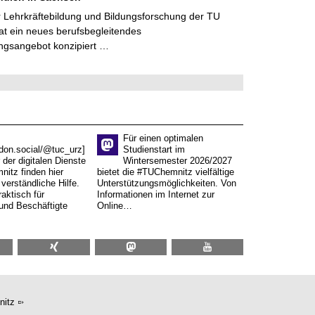
 Lehrkräftebildung und Bildungsforschung der TU
t ein neues berufsbegleitendes
ngsangebot konzipiert …
Für einen optimalen
don.social/@tuc_urz]
Studienstart im
 der digitalen Dienste
Wintersemester 2026/2027
itz finden hier
bietet die #TUChemnitz vielfältige
verständliche Hilfe.
Unterstützungsmöglichkeiten. Von
aktisch für
Informationen im Internet zur
und Beschäftigte
Online…
nitz