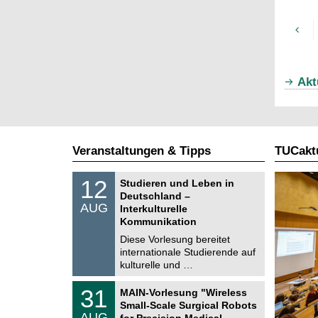
Akt
Veranstaltungen & Tipps
TUCaktu
S
1
12
Studieren und Leben in
o
2
Deutschland –
n
.
AUG
s
Interkulturelle
0
t
Kommunikation
8
i
.
Diese Vorlesung bereitet
g
2
e
internationale Studierende auf
0
kulturelle und …
2
6
T
3
31
MAIN-Vorlesung "Wireless
U
1
Small-Scale Surgical Robots
C
.
AUG
h
for Precision Medical …