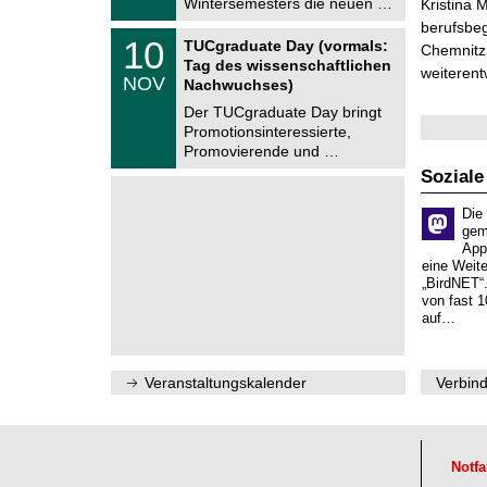
Wintersemesters die neuen …
n
Kristina 
2
i
berufsbe
0
Z
t
1
10
2
TUCgraduate Day (vormals:
Chemnitz 
e
z
0
6
Tag des wissenschaftlichen
n
weiterent
.
NOV
t
Nachwuchses)
1
r
1
Der TUCgraduate Day bringt
u
.
Promotionsinteressierte,
m
2
f
Promovierende und …
0
ü
2
Soziale
r
6
d
e
Die
n
gem
w
App
i
eine Weit
s
„BirdNET“
s
von fast 1
e
auf…
n
s
c
h
Veranstaltungskalender
Verbind
a
f
t
l
i
Notfa
c