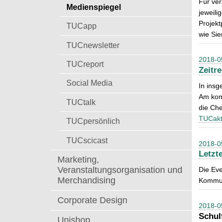
Für ver
t
Medienspiegel
a
jeweili
c
Projek
TUCapp
h
wie Si
:
TUCnewsletter
2018-0
TUCreport
Zeitr
Social Media
In insg
Am komm
TUCtalk
die Ch
TUCakt
TUCpersönlich
TUCscicast
2018-0
Letzt
Marketing,
Veranstaltungsorganisation und
Die Eve
Merchandising
Kommuni
Corporate Design
2018-0
Schul
Unishop