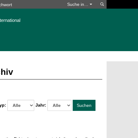
Suchen
Suche in…
ternational
chiv
yp:
Jahr:
Suchen