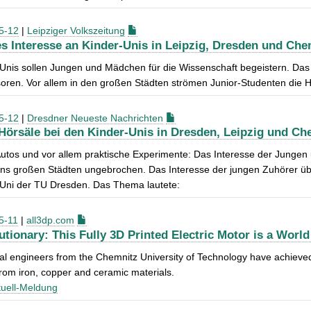
5-12
|
Leipziger Volkszeitung
s Interesse an Kinder-Unis in Leipzig, Dresden und Che
Unis sollen Jungen und Mädchen für die Wissenschaft begeistern. Das 
oren. Vor allem in den großen Städten strömen Junior-Studenten die H
5-12
|
Dresdner Neueste Nachrichten
 Hörsäle bei den Kinder-Unis in Dresden, Leipzig und Ch
Autos und vor allem praktische Experimente: Das Interesse der Jungen
ns großen Städten ungebrochen. Das Interesse der jungen Zuhörer übe
-Uni der TU Dresden. Das Thema lautete:
5-11
|
all3dp.com
utionary: This Fully 3D Printed Electric Motor is a World
cal engineers from the Chemnitz University of Technology have achieved a
rom iron, copper and ceramic materials.
uell-Meldung