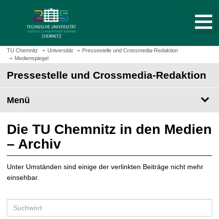
S
S
t
p
a
r
r
i
t
n
TU Chemnitz
Universität
Pressestelle und Crossmedia-Redaktion
s
Medienspiegel
g
e
e
Pressestelle und Crossmedia-Redaktion
i
z
t
u
Menü
e
m
a
H
u
a
Die TU Chemnitz in den Medien
f
u
– Archiv
r
p
u
t
f
Unter Umständen sind einige der verlinkten Beiträge nicht mehr
i
e
einsehbar.
n
n
h
a
S
l
u