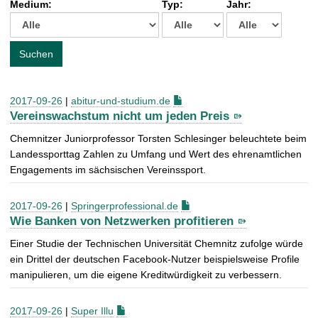
Medium:
Typ:
Jahr:
t
c
h
e
Suchen
n
a
c
2017-09-26
|
abitur-und-studium.de
h
Vereinswachstum nicht um jeden Preis
:
Chemnitzer Juniorprofessor Torsten Schlesinger beleuchtete beim
Landessporttag Zahlen zu Umfang und Wert des ehrenamtlichen
Engagements im sächsischen Vereinssport.
2017-09-26
|
Springerprofessional.de
Wie Banken von Netzwerken profitieren
Einer Studie der Technischen Universität Chemnitz zufolge würde
ein Drittel der deutschen Facebook-Nutzer beispielsweise Profile
manipulieren, um die eigene Kreditwürdigkeit zu verbessern.
2017-09-26
|
Super Illu