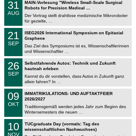
3
31
MAIN-Vorlesung "Wireless Small-Scale Surgical
U
1
Robots for Precision Medical …
C
.
AUG
h
0
Der Vortrag stellt drahtlose medizinische Mikroroboter
e
8
für gezielte, …
m
.
n
2
T
i
2
21
ISEG2026 International Symposium on Epitaxial
0
U
t
1
2
Graphene
C
z
.
6
SEP
h
0
Das Ziel des Symposiums ist es, Wissenschaftlerinnen
e
9
und Wissenschaftler …
m
.
n
2
T
i
2
26
Selbstfahrende Autos: Technik und Zukunft
0
U
t
6
2
hautnah erleben
C
z
.
6
SEP
h
0
Kannst du dir vorstellen, dass Autos in Zukunft ganz
e
9
allein fahren? In …
m
.
n
2
T
i
0
09
IMMATRIKULATIONS- UND AUFTAKTFEIER
0
U
t
9
2
2026/2027
C
z
.
6
OKT
h
1
Traditionsgemäß werden jedes Jahr zum Beginn des
e
0
Wintersemesters die neuen …
m
.
n
2
Z
i
1
10
TUCgraduate Day (vormals: Tag des
0
e
t
0
2
wissenschaftlichen Nachwuchses)
n
z
.
6
NOV
t