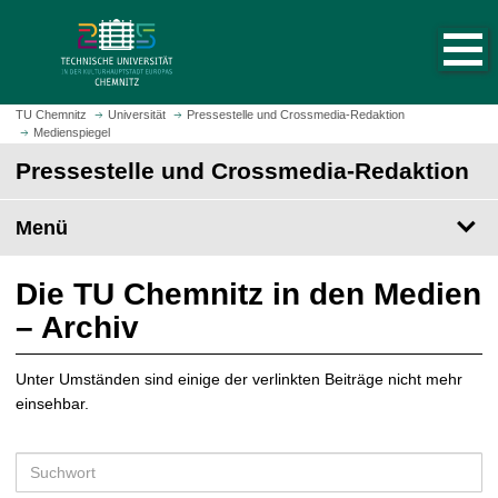
S
S
t
p
a
r
r
i
t
n
TU Chemnitz
Universität
Pressestelle und Crossmedia-Redaktion
s
Medienspiegel
g
e
e
Pressestelle und Crossmedia-Redaktion
i
z
t
u
Menü
e
m
a
H
u
a
Die TU Chemnitz in den Medien
f
u
– Archiv
r
p
u
t
f
Unter Umständen sind einige der verlinkten Beiträge nicht mehr
i
e
einsehbar.
n
n
h
a
S
l
u