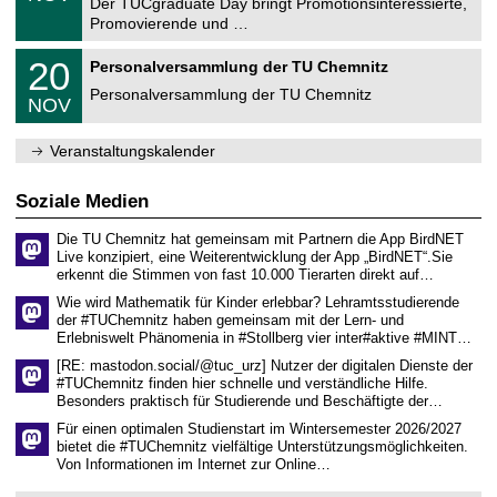
1
Der TUCgraduate Day bringt Promotionsinteressierte,
r
1
Promovierende und …
u
.
m
2
T
f
2
20
Personalversammlung der TU Chemnitz
0
U
ü
0
2
C
r
Personalversammlung der TU Chemnitz
.
6
NOV
h
d
1
e
e
1
m
n
.
Veranstaltungskalender
n
w
2
i
i
0
t
s
2
Soziale Medien
z
s
6
e
Die TU Chemnitz hat gemeinsam mit Partnern die App BirdNET
n
Live konzipiert, eine Weiterentwicklung der App „BirdNET“.Sie
s
erkennt die Stimmen von fast 10.000 Tierarten direkt auf…
c
h
Wie wird Mathematik für Kinder erlebbar? Lehramtsstudierende
a
der #TUChemnitz haben gemeinsam mit der Lern- und
f
Erlebniswelt Phänomenia in #Stollberg vier inter#aktive #MINT…
t
l
[RE: mastodon.social/@tuc_urz] Nutzer der digitalen Dienste der
i
#TUChemnitz finden hier schnelle und verständliche Hilfe.
c
Besonders praktisch für Studierende und Beschäftigte der…
h
e
Für einen optimalen Studienstart im Wintersemester 2026/2027
n
bietet die #TUChemnitz vielfältige Unterstützungsmöglichkeiten.
N
Von Informationen im Internet zur Online…
a
c