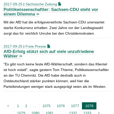
2017-09-25
|
Sächsische Zeitung
Politikwissenschaftler: Sachsen-CDU steht vor
einem Dilemma
Mit der AfD hat die erfolgsverwöhnte Sachsen-CDU unerwartet
starke Konkurrenz erhalten. Zwei Jahre vor der Landtagswahl
sorgt das für reichlich Unruhe bei den Christdemokraten.
2017-09-25
|
Freie Presse
AfD-Erfolg stützt sich auf viele unzufriedene
Wähler
"Es gibt noch keine feste AfD-Wählerschaft, sondern das Klientel
ist hoch volatil", sagte gestern Tom Thieme, Politikwissenschaftler
an der TU Chemnitz. Die AfD habe deshalb auch in
Ostdeutschland stärker punkten können, weil hier die
Parteibindungen weniger stark ausgeprägt seien als im Westen.
1
2
...
1075
1076
1077
1078
A
1079
1080
1081
...
1332
1333
k