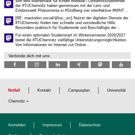
Wie wird Mathematik für Kinder erlebbar? Lehramtsstudierende
a
der #TUChemnitz haben gemeinsam mit der Lern- und
f
Erlebniswelt Phänomenia in #Stollberg vier inter#aktive #MINT…
t
l
[RE: mastodon.social/@tuc_urz] Nutzer der digitalen Dienste der
i
#TUChemnitz finden hier schnelle und verständliche Hilfe.
c
Besonders praktisch für Studierende und Beschäftigte der…
h
e
Für einen optimalen Studienstart im Wintersemester 2026/2027
n
bietet die #TUChemnitz vielfältige Unterstützungsmöglichkeiten.
N
Von Informationen im Internet zur Online…
a
c
Verbinde dich mit uns:
h
w
u
c
h
s
Notfall
Kontakt
Campusplan
Universität
Chemnitz
Anmelden
Impressum
Datenschutz