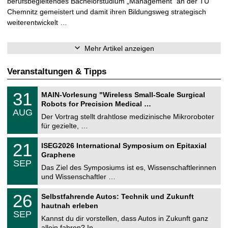
berufsbegleitendes Bachelorstudium „Management“ an der TU
Chemnitz gemeistert und damit ihren Bildungsweg strategisch
weiterentwickelt …
Mehr Artikel anzeigen
Veranstaltungen & Tipps
T
3
31
MAIN-Vorlesung "Wireless Small-Scale Surgical
U
1
Robots for Precision Medical …
C
.
AUG
h
0
Der Vortrag stellt drahtlose medizinische Mikroroboter
e
8
für gezielte, …
m
.
n
2
T
i
2
21
ISEG2026 International Symposium on Epitaxial
0
U
t
1
2
Graphene
C
z
.
6
SEP
h
0
Das Ziel des Symposiums ist es, Wissenschaftlerinnen
e
9
und Wissenschaftler …
m
.
n
2
T
i
2
26
Selbstfahrende Autos: Technik und Zukunft
0
U
t
6
2
hautnah erleben
C
z
.
6
SEP
h
0
Kannst du dir vorstellen, dass Autos in Zukunft ganz
e
9
allein fahren? In …