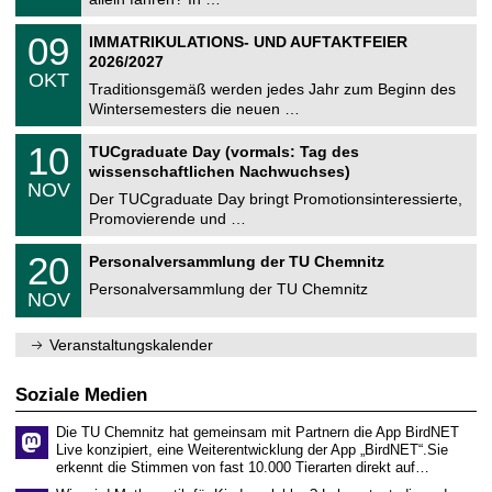
m
.
n
2
T
i
0
09
IMMATRIKULATIONS- UND AUFTAKTFEIER
0
U
t
9
2
2026/2027
C
z
.
6
OKT
h
1
Traditionsgemäß werden jedes Jahr zum Beginn des
e
0
Wintersemesters die neuen …
m
.
n
2
Z
i
1
10
TUCgraduate Day (vormals: Tag des
0
e
t
0
2
wissenschaftlichen Nachwuchses)
n
z
.
6
NOV
t
1
Der TUCgraduate Day bringt Promotionsinteressierte,
r
1
Promovierende und …
u
.
m
2
T
f
2
20
Personalversammlung der TU Chemnitz
0
U
ü
0
2
C
r
Personalversammlung der TU Chemnitz
.
6
NOV
h
d
1
e
e
1
m
n
.
Veranstaltungskalender
n
w
2
i
i
0
t
s
2
Soziale Medien
z
s
6
e
Die TU Chemnitz hat gemeinsam mit Partnern die App BirdNET
n
Live konzipiert, eine Weiterentwicklung der App „BirdNET“.Sie
s
erkennt die Stimmen von fast 10.000 Tierarten direkt auf…
c
h