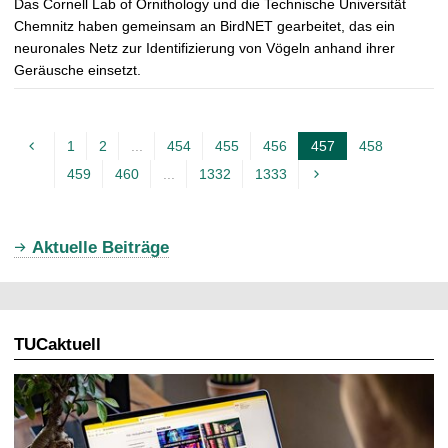
Das Cornell Lab of Ornithology und die Technische Universität
Chemnitz haben gemeinsam an BirdNET gearbeitet, das ein
neuronales Netz zur Identifizierung von Vögeln anhand ihrer
Geräusche einsetzt.
1
2
...
454
455
456
457
458
A
459
460
...
1332
1333
k
t
u
Aktuelle Beiträge
e
l
l
TUCaktuell
e
S
e
i