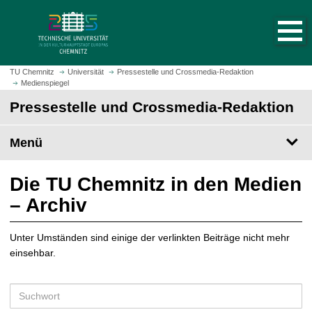
S
S
t
p
a
r
r
i
t
n
TU Chemnitz
Universität
Pressestelle und Crossmedia-Redaktion
s
Medienspiegel
g
e
e
Pressestelle und Crossmedia-Redaktion
i
z
t
u
Menü
e
m
a
H
u
a
Die TU Chemnitz in den Medien
f
u
– Archiv
r
p
u
t
f
Unter Umständen sind einige der verlinkten Beiträge nicht mehr
i
e
einsehbar.
n
n
h
a
S
l
u