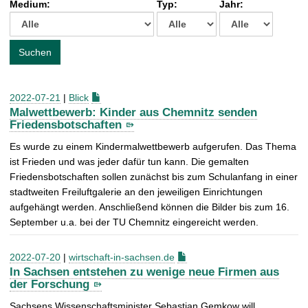
Medium:
Typ:
Jahr:
t
c
h
e
Suchen
n
a
c
2022-07-21
|
Blick
h
Malwettbewerb: Kinder aus Chemnitz senden
:
Friedensbotschaften
Es wurde zu einem Kindermalwettbewerb aufgerufen. Das Thema
ist Frieden und was jeder dafür tun kann. Die gemalten
Friedensbotschaften sollen zunächst bis zum Schulanfang in einer
stadtweiten Freiluftgalerie an den jeweiligen Einrichtungen
aufgehängt werden. Anschließend können die Bilder bis zum 16.
September u.a. bei der TU Chemnitz eingereicht werden.
2022-07-20
|
wirtschaft-in-sachsen.de
In Sachsen entstehen zu wenige neue Firmen aus
der Forschung
Sachsens Wissenschaftsminister Sebastian Gemkow will