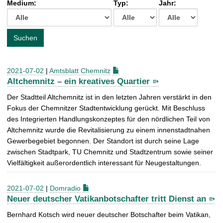
Medium:
Typ:
Jahr:
t
c
h
e
Suchen
n
a
c
2021-07-02
|
Amtsblatt Chemnitz
h
Altchemnitz – ein kreatives Quartier
:
Der Stadtteil Altchemnitz ist in den letzten Jahren verstärkt in den
Fokus der Chemnitzer Stadtentwicklung gerückt. Mit Beschluss
des Integrierten Handlungskonzeptes für den nördlichen Teil von
Altchemnitz wurde die Revitalisierung zu einem innenstadtnahen
Gewerbegebiet begonnen. Der Standort ist durch seine Lage
zwischen Stadtpark, TU Chemnitz und Stadtzentrum sowie seiner
Vielfältigkeit außerordentlich interessant für Neugestaltungen.
2021-07-02
|
Domradio
Neuer deutscher Vatikanbotschafter tritt Dienst an
Bernhard Kotsch wird neuer deutscher Botschafter beim Vatikan,