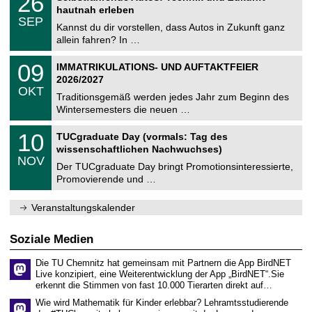
26
U
t
6
2
hautnah erleben
C
z
.
6
SEP
h
0
Kannst du dir vorstellen, dass Autos in Zukunft ganz
e
9
allein fahren? In …
m
.
n
2
T
i
0
09
IMMATRIKULATIONS- UND AUFTAKTFEIER
0
U
t
9
2
2026/2027
C
z
.
6
OKT
h
1
Traditionsgemäß werden jedes Jahr zum Beginn des
e
0
Wintersemesters die neuen …
m
.
n
2
Z
i
1
10
TUCgraduate Day (vormals: Tag des
0
e
t
0
2
wissenschaftlichen Nachwuchses)
n
z
.
6
NOV
t
1
Der TUCgraduate Day bringt Promotionsinteressierte,
r
1
Promovierende und …
u
.
m
2
f
0
Veranstaltungskalender
ü
2
r
6
d
Soziale Medien
e
n
Die TU Chemnitz hat gemeinsam mit Partnern die App BirdNET
w
Live konzipiert, eine Weiterentwicklung der App „BirdNET“.Sie
i
erkennt die Stimmen von fast 10.000 Tierarten direkt auf…
s
s
Wie wird Mathematik für Kinder erlebbar? Lehramtsstudierende
e