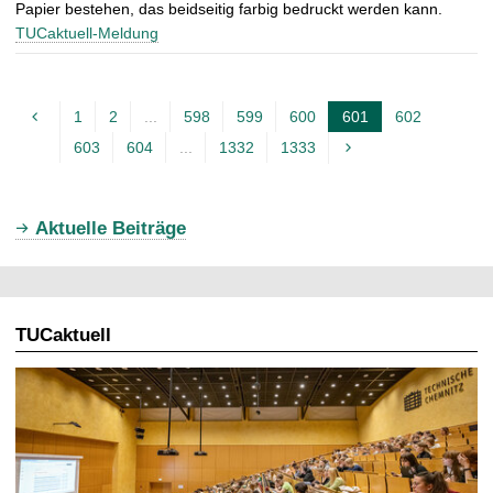
Papier bestehen, das beidseitig farbig bedruckt werden kann.
TUCaktuell-Meldung
1
2
...
598
599
600
601
602
A
603
604
...
1332
1333
k
t
u
Aktuelle Beiträge
e
l
l
TUCaktuell
e
S
e
i
t
e