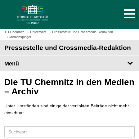
S
S
t
p
a
r
r
i
t
n
TU Chemnitz
Universität
Pressestelle und Crossmedia-Redaktion
s
Medienspiegel
g
e
e
Pressestelle und Crossmedia-Redaktion
i
z
t
u
Menü
e
m
a
H
u
a
Die TU Chemnitz in den Medien
f
u
– Archiv
r
p
u
t
f
Unter Umständen sind einige der verlinkten Beiträge nicht mehr
i
e
einsehbar.
n
n
h
a
S
l
u