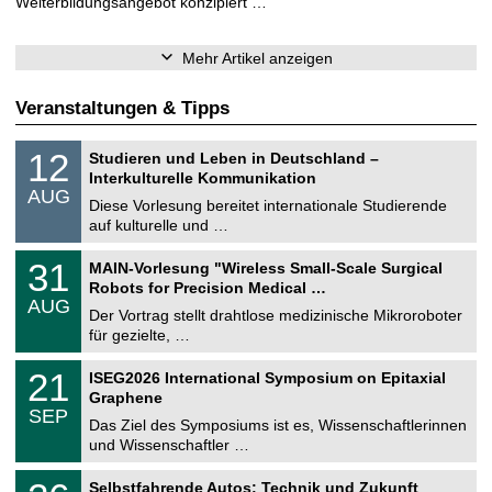
Weiterbildungsangebot konzipiert …
Mehr Artikel anzeigen
Veranstaltungen & Tipps
S
1
12
Studieren und Leben in Deutschland –
o
2
Interkulturelle Kommunikation
n
.
AUG
s
0
Diese Vorlesung bereitet internationale Studierende
t
8
auf kulturelle und …
i
.
g
2
T
e
3
31
MAIN-Vorlesung "Wireless Small-Scale Surgical
0
U
1
2
Robots for Precision Medical …
C
.
6
AUG
h
0
Der Vortrag stellt drahtlose medizinische Mikroroboter
e
8
für gezielte, …
m
.
n
2
T
i
2
21
ISEG2026 International Symposium on Epitaxial
0
U
t
1
2
Graphene
C
z
.
6
SEP
h
0
Das Ziel des Symposiums ist es, Wissenschaftlerinnen
e
9
und Wissenschaftler …
m
.
n
2
T
i
2
Selbstfahrende Autos: Technik und Zukunft
0