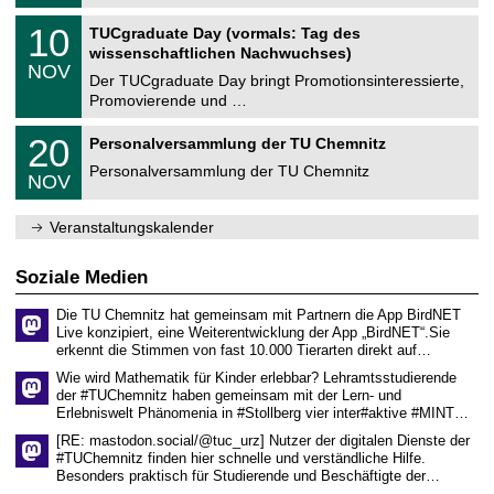
.
n
2
Z
i
1
10
TUCgraduate Day (vormals: Tag des
0
e
t
0
2
wissenschaftlichen Nachwuchses)
n
z
.
6
NOV
t
1
Der TUCgraduate Day bringt Promotionsinteressierte,
r
1
Promovierende und …
u
.
m
2
T
f
2
20
Personalversammlung der TU Chemnitz
0
U
ü
0
2
C
r
Personalversammlung der TU Chemnitz
.
6
NOV
h
d
1
e
e
1
m
n
.
Veranstaltungskalender
n
w
2
i
i
0
t
s
2
Soziale Medien
z
s
6
e
Die TU Chemnitz hat gemeinsam mit Partnern die App BirdNET
n
Live konzipiert, eine Weiterentwicklung der App „BirdNET“.Sie
s
erkennt die Stimmen von fast 10.000 Tierarten direkt auf…
c
h
Wie wird Mathematik für Kinder erlebbar? Lehramtsstudierende
a
der #TUChemnitz haben gemeinsam mit der Lern- und
f
Erlebniswelt Phänomenia in #Stollberg vier inter#aktive #MINT…
t
l
[RE: mastodon.social/@tuc_urz] Nutzer der digitalen Dienste der
i
#TUChemnitz finden hier schnelle und verständliche Hilfe.
c
Besonders praktisch für Studierende und Beschäftigte der…
h