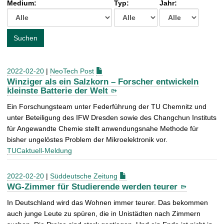
Medium:
Typ:
Jahr:
t
c
h
e
Suchen
n
a
c
2022-02-20
|
NeoTech Post
h
Winziger als ein Salzkorn – Forscher entwickeln
:
kleinste Batterie der Welt
Ein Forschungsteam unter Federführung der TU Chemnitz und
unter Beteiligung des IFW Dresden sowie des Changchun Instituts
für Angewandte Chemie stellt anwendungsnahe Methode für
bisher ungelöstes Problem der Mikroelektronik vor.
TUCaktuell-Meldung
2022-02-20
|
Süddeutsche Zeitung
WG-Zimmer für Studierende werden teurer
In Deutschland wird das Wohnen immer teurer. Das bekommen
auch junge Leute zu spüren, die in Unistädten nach Zimmern