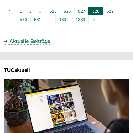
1
2
...
525
526
527
528
529
A
530
531
...
1332
1333
k
t
u
Aktuelle Beiträge
e
l
l
TUCaktuell
e
S
e
i
t
e