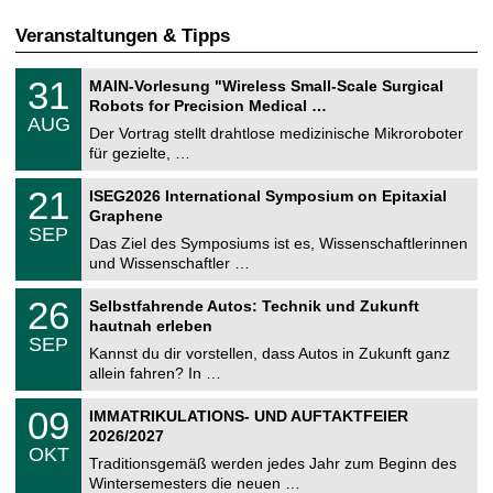
Veranstaltungen & Tipps
T
3
31
MAIN-Vorlesung "Wireless Small-Scale Surgical
U
1
Robots for Precision Medical …
C
.
AUG
h
0
Der Vortrag stellt drahtlose medizinische Mikroroboter
e
8
für gezielte, …
m
.
n
2
T
i
2
21
ISEG2026 International Symposium on Epitaxial
0
U
t
1
2
Graphene
C
z
.
6
SEP
h
0
Das Ziel des Symposiums ist es, Wissenschaftlerinnen
e
9
und Wissenschaftler …
m
.
n
2
T
i
2
26
Selbstfahrende Autos: Technik und Zukunft
0
U
t
6
2
hautnah erleben
C
z
.
6
SEP
h
0
Kannst du dir vorstellen, dass Autos in Zukunft ganz
e
9
allein fahren? In …
m
.
n
2
T
i
0
09
IMMATRIKULATIONS- UND AUFTAKTFEIER
0
U
t
9
2
2026/2027
C
z
.
6
OKT
h
1
Traditionsgemäß werden jedes Jahr zum Beginn des
e
0
Wintersemesters die neuen …
m