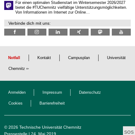
e
Für einen optimalen Studienstart im Wintersemester 2026/2027
n
bietet die #TUChemnitz vielfältige Unterstützungsmöglichkeiten.
N
Von Informationen im Internet zur Online…
a
c
Verbinde dich mit uns:
h
w
u
c
h
s
Notfall
Kontakt
Campusplan
Universität
Chemnitz
Anmelden
Impressum
Datenschutz
Cookies
Barrierefreiheit
© 2026 Technische Universität Chemnitz
Pressestelle
| 24. Mai 2019