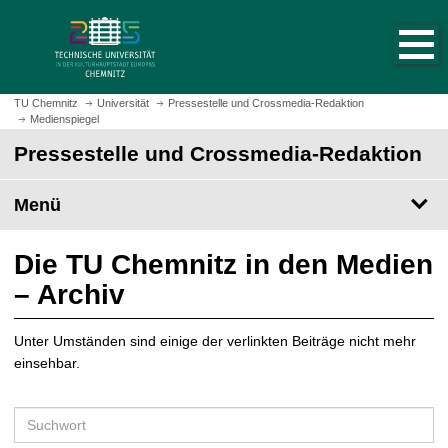
S
S
t
p
a
r
r
i
t
n
TU Chemnitz
Universität
Pressestelle und Crossmedia-Redaktion
s
Medienspiegel
g
e
e
Pressestelle und Crossmedia-Redaktion
i
z
t
u
Menü
e
m
a
H
u
a
Die TU Chemnitz in den Medien
f
u
– Archiv
r
p
u
t
f
Unter Umständen sind einige der verlinkten Beiträge nicht mehr
i
e
einsehbar.
n
n
h
a
S
l
u